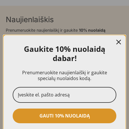
Naujienlaiškis
Prenumeruokite naujienlaiškį ir gaukite
10% nuolaidą
Gaukite
10% nuolaidą
dabar!
Prenumeruoti
Prenumeruokite naujienlaiškį ir gaukite
specialų nuolaidos kodą.
Prekės
Klientams
Moteriški gintaro papuošalai
Paskyra
Vyriški gintaro papuošalai
Dovanų kuponai
Vaikiški gintaro papuošalai
Apie mus
Dovanos ir suvenyrai
Atsiliepimai
Kolekciniai gintaro gabalai
Tinklaraštis
GAUTI 10% NUOLAIDĄ
Kontaktai