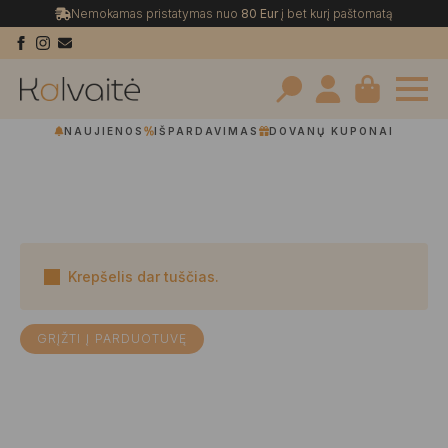
Nemokamas pristatymas nuo
80 Eur
į bet kurį paštomatą
Search
NAUJIENOS
IŠPARDAVIMAS
DOVANŲ KUPONAI
for:
Krepšelis dar tuščias.
GRĮŽTI Į PARDUOTUVĘ