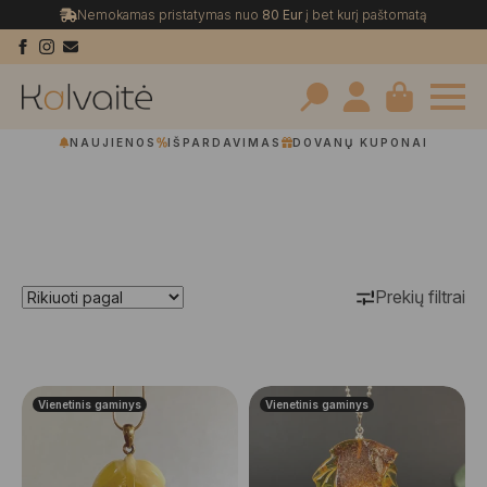
Nemokamas pristatymas nuo
80 Eur
į bet kurį paštomatą
Search
NAUJIENOS
IŠPARDAVIMAS
DOVANŲ KUPONAI
for:
Prekių filtrai
Vienetinis gaminys
Vienetinis gaminys