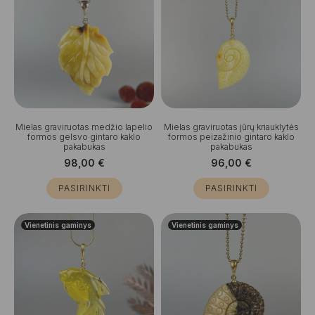
Mielas graviruotas medžio lapelio
Mielas graviruotas jūrų kriauklytės
formos gelsvo gintaro kaklo
formos peizažinio gintaro kaklo
pakabukas
pakabukas
98,00
€
96,00
€
PASIRINKTI
PASIRINKTI
Vienetinis gaminys
Vienetinis gaminys