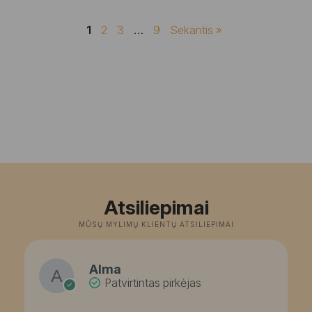
1
2
3
…
9
Sekantis »
Atsiliepimai
MŪSŲ MYLIMŲ KLIENTŲ ATSILIEPIMAI
Alma
Patvirtintas pirkėjas