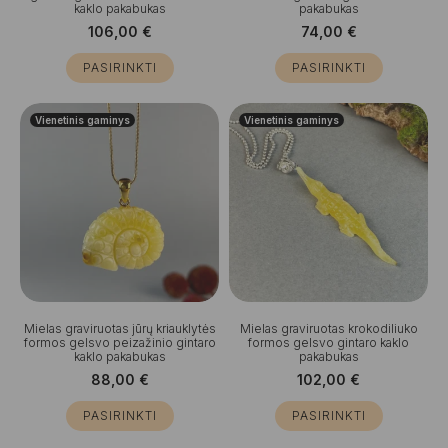
kaklo pakabukas
pakabukas
106,00
€
74,00
€
PASIRINKTI
PASIRINKTI
Vienetinis gaminys
Vienetinis gaminys
Mielas graviruotas jūrų kriauklytės
Mielas graviruotas krokodiliuko
formos gelsvo peizažinio gintaro
formos gelsvo gintaro kaklo
kaklo pakabukas
pakabukas
88,00
€
102,00
€
PASIRINKTI
PASIRINKTI