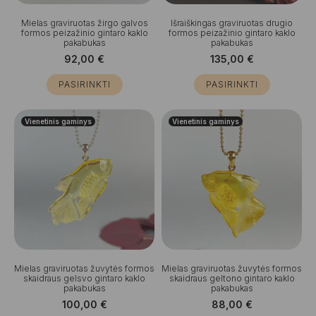
Mielas graviruotas žirgo galvos
Išraiškingas graviruotas drugio
formos peizažinio gintaro kaklo
formos peizažinio gintaro kaklo
pakabukas
pakabukas
92,00
€
135,00
€
PASIRINKTI
PASIRINKTI
Vienetinis gaminys
Vienetinis gaminys
Mielas graviruotas žuvytės formos
Mielas graviruotas žuvytės formos
skaidraus gelsvo gintaro kaklo
skaidraus geltono gintaro kaklo
pakabukas
pakabukas
100,00
€
88,00
€