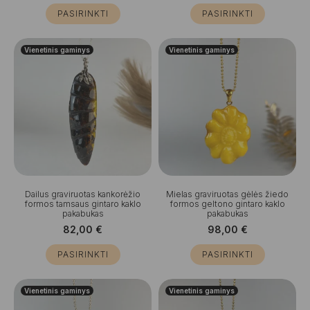
PASIRINKTI
PASIRINKTI
Vienetinis gaminys
Vienetinis gaminys
Dailus graviruotas kankorėžio
Mielas graviruotas gėlės žiedo
formos tamsaus gintaro kaklo
formos geltono gintaro kaklo
pakabukas
pakabukas
82,00
€
98,00
€
PASIRINKTI
PASIRINKTI
Vienetinis gaminys
Vienetinis gaminys