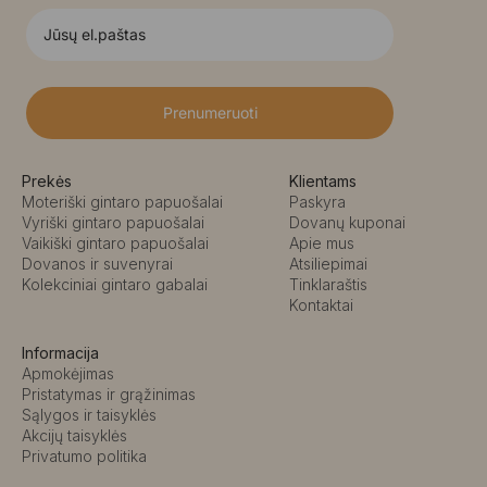
Prenumeruoti
Prekės
Klientams
Moteriški gintaro papuošalai
Paskyra
Vyriški gintaro papuošalai
Dovanų kuponai
Vaikiški gintaro papuošalai
Apie mus
Dovanos ir suvenyrai
Atsiliepimai
Kolekciniai gintaro gabalai
Tinklaraštis
Kontaktai
Informacija
Apmokėjimas
Pristatymas ir grąžinimas
Sąlygos ir taisyklės
Akcijų taisyklės
Privatumo politika