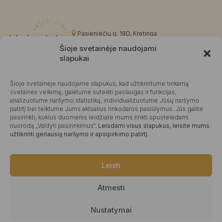
Pasieniečių g. 18D, Kretinga
+370 676 63691
Šioje svetainėje naudojami
info@kalvaite.lt
slapukai
Šioje svetainėje naudojame slapukus, kad užtikrintume tinkamą
Kalvaitė
svetainės veikimą, galėtume suteikti paslaugas ir funkcijas,
analizuotume naršymo statistiką, individualizuotume Jūsų naršymo
Produktų įvertinimas
4.99 / 5
Atsiliepimai
patirtį bei teiktume Jums aktualius rinkodaros pasiūlymus. Jūs galite
pasirinkti, kokius duomenis leidžiate mums rinkti spustelėdami
nuorodą „Valdyti pasirinkimus“.
Leisdami visus slapukus, leisite mums
užtikrinti geriausią naršymo ir apsipirkimo patirtį.
©2025 Visos teisės saugomos.
Leisti
Atmesti
Nustatymai