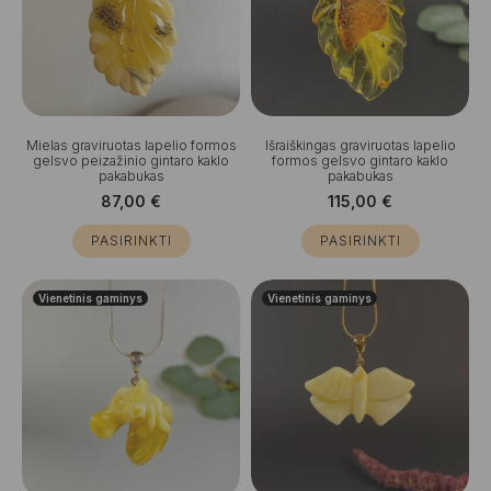
Mielas graviruotas lapelio formos
Išraiškingas graviruotas lapelio
gelsvo peizažinio gintaro kaklo
formos gelsvo gintaro kaklo
pakabukas
pakabukas
87,00
€
115,00
€
PASIRINKTI
PASIRINKTI
Vienetinis gaminys
Vienetinis gaminys