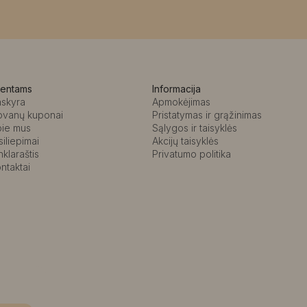
ientams
Informacija
askyra
Apmokėjimas
ovanų kuponai
Pristatymas ir grąžinimas
pie mus
Sąlygos ir taisyklės
siliepimai
Akcijų taisyklės
nklaraštis
Privatumo politika
ntaktai