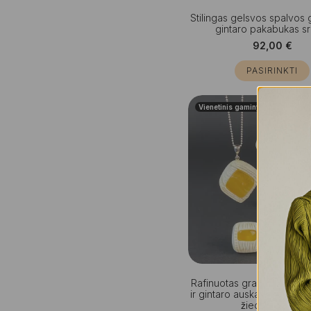
Stilingas gelsvos spalvos 
gintaro pakabukas sr
92,00
€
PASIRINKTI
Vienetinis gaminys
Rafinuotas graviruoto brie
ir gintaro auskarų, kaklo 
žiedo rinkinys