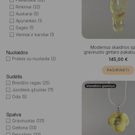
Rinkiniai
(32)
Auskarai
(5)
Apyrankės
(1)
Sagės
(1)
Vėriniai ir karoliai
(1)
Modernus skaidrios s
Nuolaidos
graviruoto gintaro pakabu
Prekės su nuolaida
(2)
145,00
€
PASIRINKTI
Sudėtis
Briedžio ragas
(25)
Vienetinis gaminys
Juodasis ąžuolas
(11)
Oda
(5)
Spalva
Graviruotas
(131)
Geltona
(33)
Peizažinis
(33)