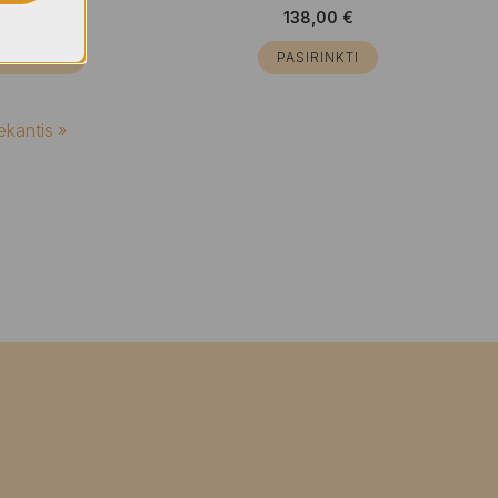
210,00
€
138,00
€
ASIRINKTI
PASIRINKTI
ekantis »