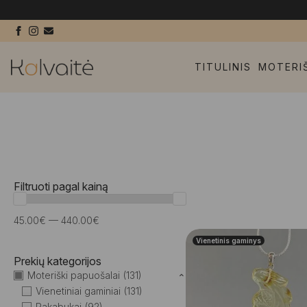
TITULINIS
MOTERI
Filtruoti pagal kainą
45.00€ — 440.00€
Vienetinis gaminys
Prekių kategorijos
Moteriški papuošalai
(131)
⌃
Vienetiniai gaminiai
(131)
Pakabukai
(92)