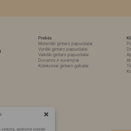
Prekės
Kl
Moteriški gintaro papuošalai
P
Vyriški gintaro papuošalai
D
ą
Vaikiški gintaro papuošalai
A
Dovanos ir suvenyrai
At
Kolekciniai gintaro gabalai
Ti
Ko
i
Kalvaitė
 veikimą, galėtume suteikti