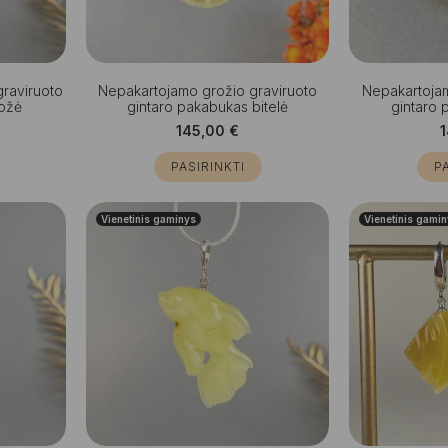
graviruoto
Nepakartojamo grožio graviruoto
Nepakartojam
rožė
gintaro pakabukas bitelė
gintaro 
145,00
€
PASIRINKTI
P
Vienetinis gaminys
Vienetinis gami