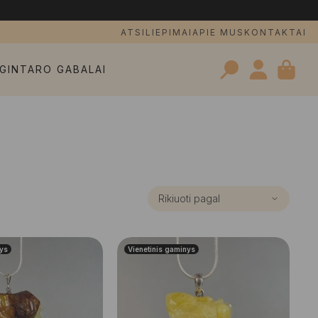
ATSILIEPIMAI
APIE MUS
KONTAKTAI
GINTARO GABALAI
Search
for:
nys
Vienetinis gaminys