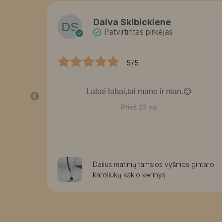
Daiva Skibickiene
Patvirtintas pirkėjas
5/5
bai
Labai labai,tai mano ir man.😊
Prieš 23 val
rmos
Dailus matinių tamsios vyšnios gintaro
karoliukų kaklo vėrinys