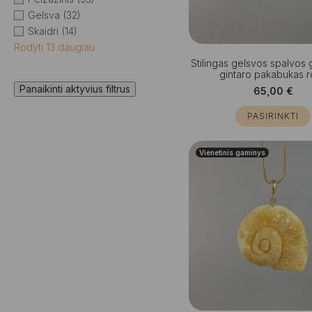
Gelsva
(32)
Skaidri
(14)
Rodyti 13 daugiau
Stilingas gelsvos spalvos 
gintaro pakabukas 
Panaikinti aktyvius filtrus
65,00
€
PASIRINKTI
Vienetinis gaminys