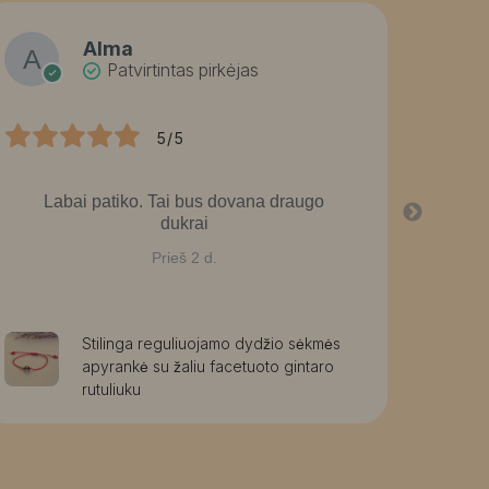
Alma
Patvirtintas pirkėjas
5/5
Labai patiko. Tai bus dovana draugo
La
dukrai
graž
g
Prieš 2 d.
Stilinga reguliuojamo dydžio sėkmės
apyrankė su žaliu facetuoto gintaro
rutuliuku