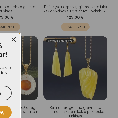
viruoto gelsvo gintaro
Dailus įvairiaspalvių gintaro karoliukų
auskarai
kaklo vėrinys su graviruotu pakabuku
75,00
€
125,00
€
ASIRINKTI
PASIRINKTI
nys
Vienetinis gaminys
%
ar!
škį ir
idos
aviruoto briedžio rago
Rafinuotas geltono graviruoto
ntaro kaklo pakabuko ir
gintaro auskarų ir kaklo pakabuko
DĄ
arų rinkinys
rinkinys