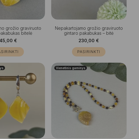
o grožio graviruoto
Nepakartojamo grožio graviruoto
pakabukas bitelė
gintaro pakabukas – bitė
145,00
€
230,00
€
ASIRINKTI
PASIRINKTI
nys
Vienetinis gaminys