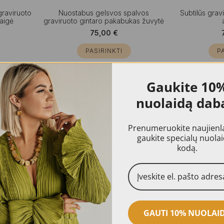
graviruoto
Nuostabus gelsvos spalvos
Subtilūs gra
aigė
graviruoto gintaro pakabukas žuvytė
75,00
€
PASIRINKTI
P
Vienetinis gaminys
Vienetinis gami
Gaukite
10
nuolaidą dab
Prenumeruokite naujienlai
gaukite specialų nuola
kodą.
džio rago
Žavingas graviruoto gelsvo gintaro
Prašmatnus gr
pakabuko ir
auskarų ir žiedo rinkinys
ir skaidraus gi
GAUTI 10% NUOLAI
ausk
125,00
€