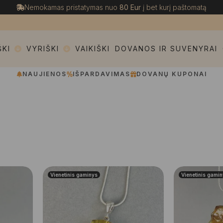
Nemokamas pristatymas nuo
80 Eur
į bet kurį paštomatą
ŠKI
VYRIŠKI
VAIKIŠKI
DOVANOS IR SUVENYRAI
NAUJIENOS
IŠPARDAVIMAS
DOVANŲ KUPONAI
Vienetinis gaminys
Vienetinis gami