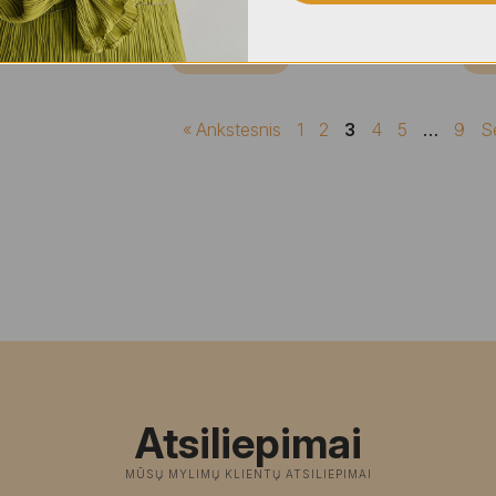
PASIRINKTI
P
« Ankstesnis
1
2
3
4
5
…
9
S
Atsiliepimai
MŪSŲ MYLIMŲ KLIENTŲ ATSILIEPIMAI