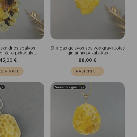
skaidrios spalvos
Stilingas gelsvos spalvos graviruotas
 gintaro pakabukas
gintarinis pakabukas
145,00
€
88,00
€
ASIRINKTI
PASIRINKTI
nys
Vienetinis gaminys