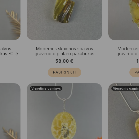
palvos
Modernus skaidrios spalvos
Modernus 
kas -Gilė
graviruoto gintaro pakabukas
graviruoto
58,00
€
PASIRINKTI
P
Vienetinis gaminys
Vienetinis gami