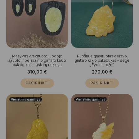
Masyvus graviruoto juodojo
Puošnus graviruotas gelsvo
ąžuolo ir peizažinio gintaro kaklo
gintaro kaklo pakabukas – segė
pakabuko ir auskarų rinkinys
„Žydinti rožė”
310,00
€
270,00
€
PASIRINKTI
PASIRINKTI
Vienetinis gaminys
Vienetinis gaminys