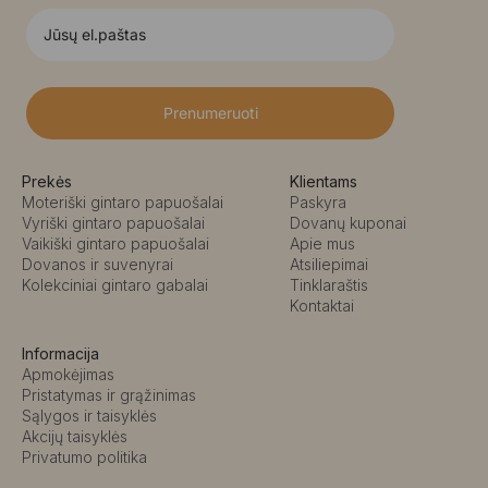
Prenumeruoti
Prekės
Klientams
Moteriški gintaro papuošalai
Paskyra
Vyriški gintaro papuošalai
Dovanų kuponai
Vaikiški gintaro papuošalai
Apie mus
Dovanos ir suvenyrai
Atsiliepimai
Kolekciniai gintaro gabalai
Tinklaraštis
Kontaktai
Informacija
Apmokėjimas
Pristatymas ir grąžinimas
Sąlygos ir taisyklės
Akcijų taisyklės
Privatumo politika