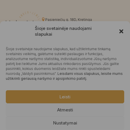
Pasieniečių g. 18D, Kretinga
+370 676 63691
Šioje svetainėje naudojami
info@kalvaite.lt
slapukai
Šioje svetainėje naudojame slapukus, kad užtikrintume tinkamą
Kalvaitė
svetainės veikimą, galėtume suteikti paslaugas ir funkcijas,
analizuotume naršymo statistiką, individualizuotume Jūsų naršymo
Produktų įvertinimas
4.99 / 5
Atsiliepimai
patirtį bei teiktume Jums aktualius rinkodaros pasiūlymus. Jūs galite
pasirinkti, kokius duomenis leidžiate mums rinkti spustelėdami
nuorodą „Valdyti pasirinkimus“.
Leisdami visus slapukus, leisite mums
užtikrinti geriausią naršymo ir apsipirkimo patirtį.
©2025 Visos teisės saugomos.
Leisti
Atmesti
Nustatymai