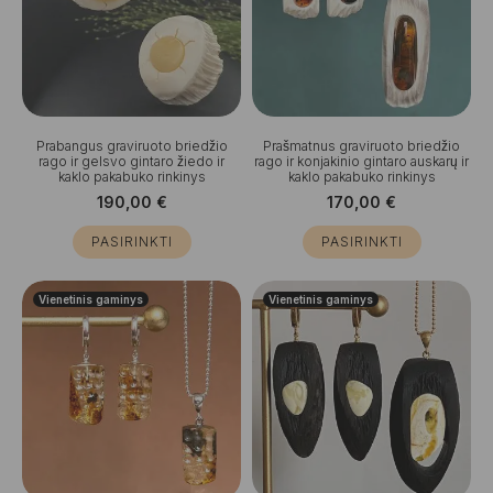
Prabangus graviruoto briedžio
Prašmatnus graviruoto briedžio
rago ir gelsvo gintaro žiedo ir
rago ir konjakinio gintaro auskarų ir
kaklo pakabuko rinkinys
kaklo pakabuko rinkinys
190,00
€
170,00
€
PASIRINKTI
PASIRINKTI
Vienetinis gaminys
Vienetinis gaminys