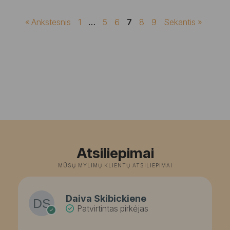
« Ankstesnis
1
…
5
6
7
8
9
Sekantis »
Atsiliepimai
MŪSŲ MYLIMŲ KLIENTŲ ATSILIEPIMAI
Daiva Skibickiene
Patvirtintas pirkėjas