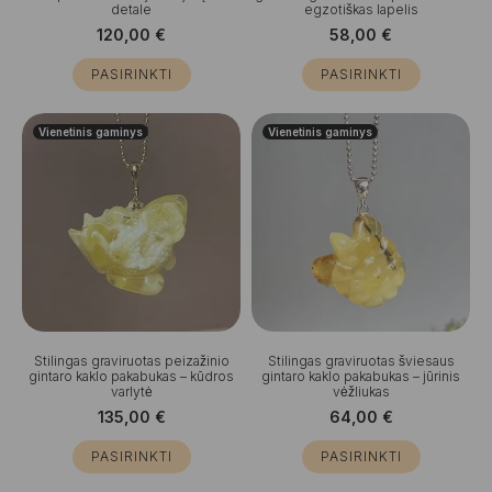
detale
egzotiškas lapelis
120,00
€
58,00
€
PASIRINKTI
PASIRINKTI
Vienetinis gaminys
Vienetinis gaminys
Stilingas graviruotas peizažinio
Stilingas graviruotas šviesaus
gintaro kaklo pakabukas – kūdros
gintaro kaklo pakabukas – jūrinis
varlytė
vėžliukas
135,00
€
64,00
€
PASIRINKTI
PASIRINKTI