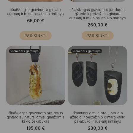
Išraiškingas graviruoto gintaro
Išraiškingas graviruoto juoduojo
auskarų ir kaklo pakabuko rinkinys
ąžuolo ir peizažinio gintaro
auskarų ir kaklo pakabuko rinkinys
65,00
€
260,00
€
PASIRINKTI
PASIRINKTI
Vienetinis gaminys
Vienetinis gaminys
Išraiškingas graviruoto skaidraus
Išskirtinis graviruoto juoduojo
gintaro su natūraliomis įgraužomis
ąžuolo ir peizažinio gintaro kaklo
kaklo pakabukas
pakabuko ir auskarų rinkinys
135,00
€
230,00
€