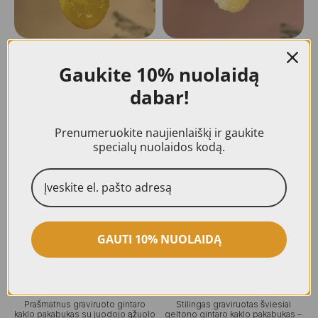
Dailus graviruotas gelsvo gintaro
Dailus graviruotas gelsvo gintaro
Gaukite
10% nuolaidą
kaklo pakabukas „Laukų gėlė”
kaklo pakabukas „Skubantis
vėžliukas”
55,00
€
dabar!
78,00
€
PASIRINKTI
PASIRINKTI
Prenumeruokite naujienlaiškį ir gaukite
specialų nuolaidos kodą.
Vienetinis gaminys
Vienetinis gaminys
GAUTI 10% NUOLAIDĄ
Prašmatnus graviruoto gintaro
Stilingas graviruotas šviesiai
kaklo pakabukas su juodojo ąžuolo
geltono gintaro kaklo pakabukas –