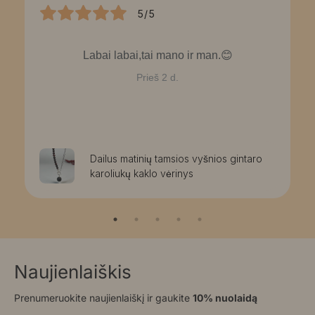
5/5
Labai labai,tai mano ir man.😊
Prieš 2 d.
Dailus matinių tamsios vyšnios gintaro
karoliukų kaklo vėrinys
Naujienlaiškis
Prenumeruokite naujienlaiškį ir gaukite
10% nuolaidą