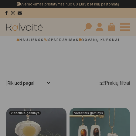
Nemokamas pristatymas nuo
80 Eur
į bet kurį paštomatą
Search
NAUJIENOS
IŠPARDAVIMAS
DOVANŲ KUPONAI
for:
Prekių filtrai
Vienetinis gaminys
Vienetinis gaminys