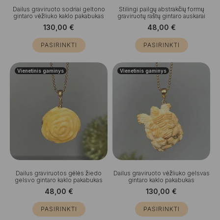
Dailus graviruoto sodriai geltono
Stilingi pailgų abstrakčių formų
gintaro vėžliuko kaklo pakabukas
graviruotų raštų gintaro auskarai
130,00
€
48,00
€
PASIRINKTI
PASIRINKTI
Vienetinis gaminys
Vienetinis gaminys
Dailus graviruotos gėlės žiedo
Dailus graviruoto vėžliuko gelsvas
gelsvo gintaro kaklo pakabukas
gintaro kaklo pakabukas
48,00
€
130,00
€
PASIRINKTI
PASIRINKTI