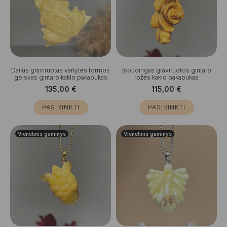
Dailus graviruotas varlytės formos
Įspūdingas graviruotos gintaro
gelsvas gintaro kaklo pakabukas
rožės kaklo pakabukas
135,00
€
115,00
€
PASIRINKTI
PASIRINKTI
Vienetinis gaminys
Vienetinis gaminys