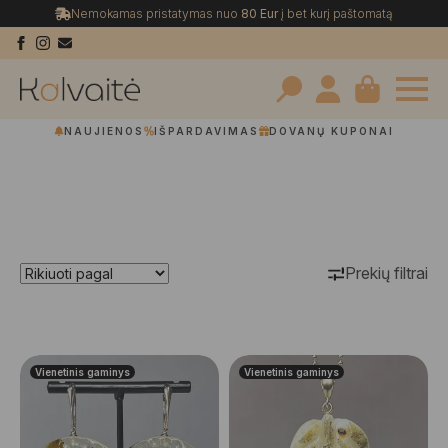
Nemokamas pristatymas nuo
80 Eur
į bet kurį paštomatą
Search
NAUJIENOS
IŠPARDAVIMAS
DOVANŲ KUPONAI
for:
Prekių filtrai
Vienetinis gaminys
Vienetinis gaminys