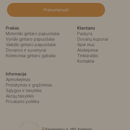
Prenumeruoti
Prekės
Klientams
Moteriški gintaro papuošalai
Paskyra
Vyriški gintaro papuošalai
Dovanų kuponai
Vaikiški gintaro papuošalai
Apie mus
Dovanos ir suvenyrai
Atsiliepimai
Kolekciniai gintaro gabalai
Tinklaraštis
Kontaktai
Informacija
Apmokėjimas
Pristatymas ir grąžinimas
Sąlygos ir taisyklės
Akcijų taisyklės
Privatumo politika
Pasieniečių g. 18D, Kretinga