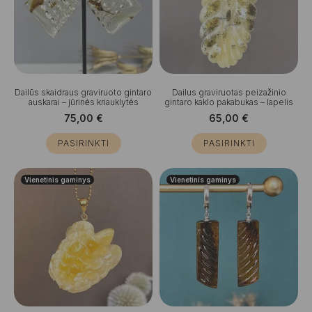
Dailūs skaidraus graviruoto gintaro
Dailus graviruotas peizažinio
auskarai – jūrinės kriauklytės
gintaro kaklo pakabukas – lapelis
75,00
€
65,00
€
PASIRINKTI
PASIRINKTI
Vienetinis gaminys
Vienetinis gaminys