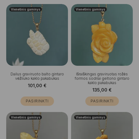
Vienetinis gaminys
Vienetinis gaminys
Dailus graviruoto balto gintaro
Išraiškingas graviruotas rožės
vėžliuko kaklo pakabukas
formos sodriai geltono gintaro
kaklo pakabukas
101,00
€
135,00
€
PASIRINKTI
PASIRINKTI
Vienetinis gaminys
Vienetinis gaminys