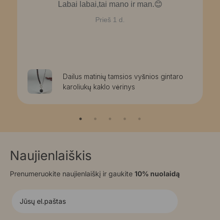
Labai labai,tai mano ir man.😊
Prieš 1 d.
Dailus matinių tamsios vyšnios gintaro
karoliukų kaklo vėrinys
Naujienlaiškis
Prenumeruokite naujienlaiškį ir gaukite
10% nuolaidą