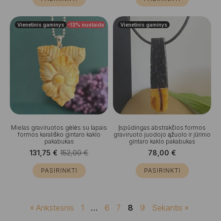
228,00 €.
218,20 €.
Vienetinis gaminys
-13%
nuolaida
Vienetinis gaminys
Mielas graviruotos gėlės su lapais
Įspūdingas abstrakčios formos
formos karališko gintaro kaklo
graviruoto juodojo ąžuolo ir jūrinio
pakabukas
gintaro kaklo pakabukas
131,75
€
152,00
€
78,00
€
Original
Current
price
price
PASIRINKTI
PASIRINKTI
was:
is:
152,00 €.
131,75 €.
« Ankstesnis
1
…
6
7
8
9
Sekantis »