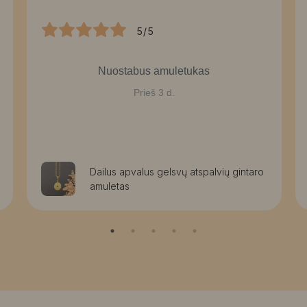
5/5
Nuostabus amuletukas
Prieš 3 d.
Dailus apvalus gelsvų atspalvių gintaro
amuletas