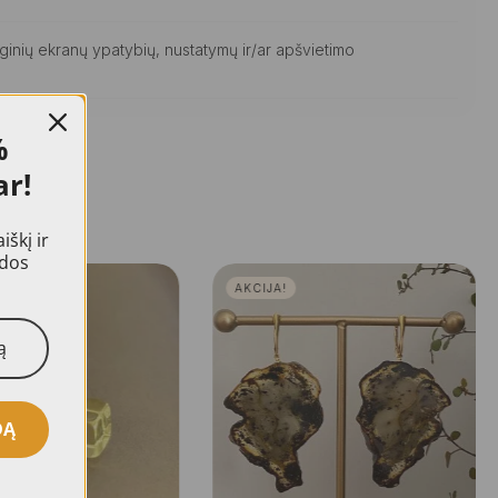
ginių ekranų ypatybių, nustatymų ir/ar apšvietimo
%
ar!
škį ir
idos
AKCIJA!
DĄ