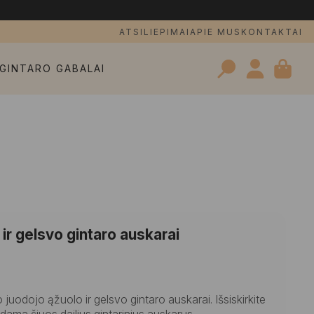
ATSILIEPIMAI
APIE MUS
KONTAKTAI
GINTARO GABALAI
Search
for:
o ir gelsvo gintaro auskarai
juodojo ąžuolo ir gelsvo gintaro auskarai. Išsiskirkite
odama šiuos dailius gintarinius auskarus.