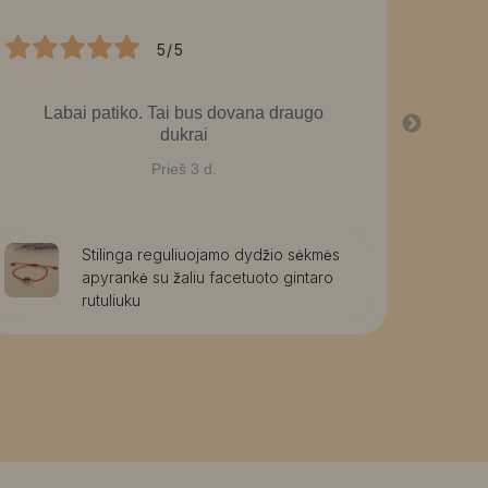
5/5
Labai patiko. Tai bus dovana draugo
La
dukrai
graž
g
Prieš 3 d.
Stilinga reguliuojamo dydžio sėkmės
apyrankė su žaliu facetuoto gintaro
rutuliuku