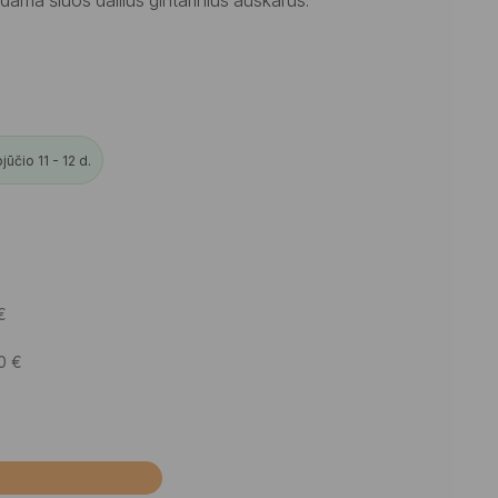
čio 11 - 12 d.
€
50
€
Į