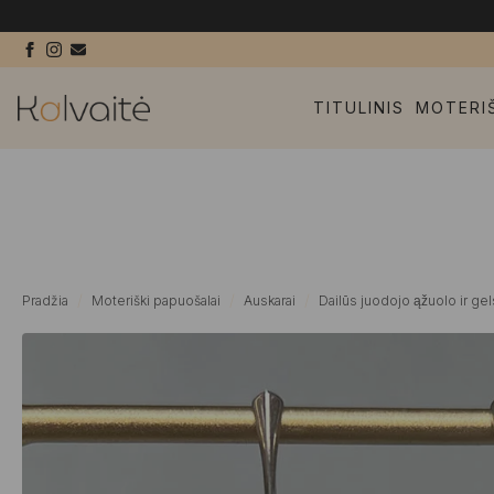
TITULINIS
MOTERI
Pradžia
Moteriški papuošalai
Auskarai
Dailūs juodojo ąžuolo ir ge