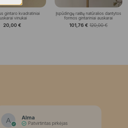
s gintaro kvadratiniai
Įspūdingų raštų natūralios dantytos
uskarai vinukai
formos gintariniai auskarai
20,00
€
101,76
€
120,00
€
Original
Current
price
price
was:
is:
120,00 €.
101,76 €.
Alma
Patvirtintas pirkėjas