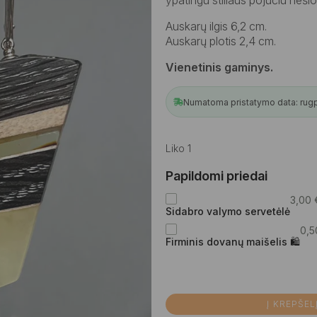
Auskarų ilgis 6,2 cm.
Auskarų plotis 2,4 cm.
Vienetinis gaminys.
Numatoma pristatymo data: rugpjū
Liko 1
Papildomi priedai
3,00
Sidabro valymo servetėlė
0,
Firminis dovanų maišelis 🛍
Į KREPŠEL