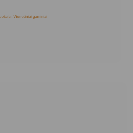
uošalai
,
Vienetiniai gaminiai