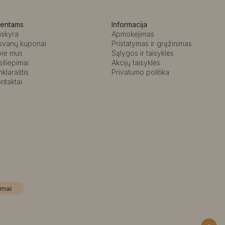
ientams
Informacija
askyra
Apmokėjimas
ovanų kuponai
Pristatymas ir grąžinimas
pie mus
Sąlygos ir taisyklės
siliepimai
Akcijų taisyklės
nklaraštis
Privatumo politika
ntaktai
imai