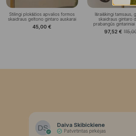
Stilingi plokščios apvalios formos
Išraiškingi tamsaus, 
skaidraus geltono gintaro auskarai
skaidraus gintaro d
prabangūs gintariniai
45,00
€
97,52
€
115,0
Origi
Curre
price
price
was:
is:
115,0
97,52
Daiva Skibickiene
Patvirtintas pirkėjas