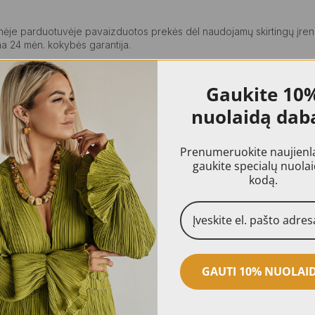
ninėje parduotuvėje pavaizduotos prekės dėl naudojamų skirtingų įren
a 24 mėn. kokybės garantija.
Gaukite
10
nuolaidą dab
Prenumeruokite naujienlai
gaukite specialų nuola
kodą.
GAUTI 10% NUOLAI