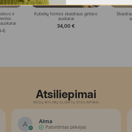
gelsvo ir
Kubelių formos skaidraus gintaro
Skaidrau
erinio
auskarai
a
 auskarai
34,00
€
0
€
nal
nt
0 €.
 €.
Atsiliepimai
MŪSŲ MYLIMŲ KLIENTŲ ATSILIEPIMAI
Alma
Patvirtintas pirkėjas