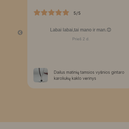
5/5
bai
Labai labai,tai mano ir man.😊
Prieš 2 d.
rmos
Dailus matinių tamsios vyšnios gintaro
karoliukų kaklo vėrinys