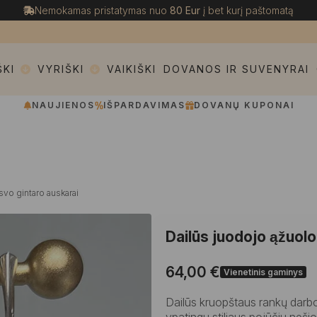
Nemokamas pristatymas nuo
80 Eur
į bet kurį paštomatą
ŠKI
VYRIŠKI
VAIKIŠKI
DOVANOS IR SUVENYRAI
NAUJIENOS
IŠPARDAVIMAS
DOVANŲ KUPONAI
lsvo gintaro auskarai
Dailūs juodojo ąžuol
64,00
€
Vienetinis gaminys
Dailūs kruopštaus rankų darbo 
ypatingu stiliaus pojūčiu neši