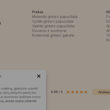
Prekės
Kl
Moteriški gintaro papuošalai
P
Vyriški gintaro papuošalai
D
ą
Vaikiški gintaro papuošalai
A
Dovanos ir suvenyrai
At
Kolekciniai gintaro gabalai
Ti
Ko
i
Kalvaitė
 veikimą, galėtume suteikti
Produktų įvertinimas
4.99 / 5
Atsiliep
me Jūsų naršymo patirtį bei
okius duomenis leidžiate mums
s, leisite mums užtikrinti