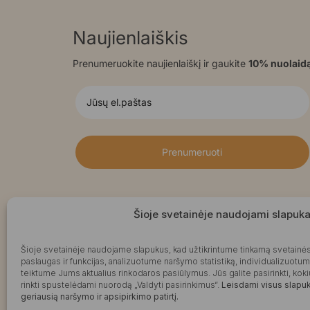
Naujienlaiškis
Prenumeruokite naujienlaiškį ir gaukite
10% nuolaid
Prenumeruoti
Šioje svetainėje naudojami slapuka
Šioje svetainėje naudojame slapukus, kad užtikrintume tinkamą svetainės
paslaugas ir funkcijas, analizuotume naršymo statistiką, individualizuotu
teiktume Jums aktualius rinkodaros pasiūlymus. Jūs galite pasirinkti, k
rinkti spustelėdami nuorodą „Valdyti pasirinkimus“.
Leisdami visus slapuku
geriausią naršymo ir apsipirkimo patirtį.