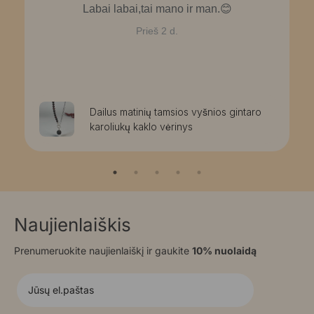
Labai labai,tai mano ir man.😊
Prieš 2 d.
Dailus matinių tamsios vyšnios gintaro
karoliukų kaklo vėrinys
Naujienlaiškis
Prenumeruokite naujienlaiškį ir gaukite
10% nuolaidą