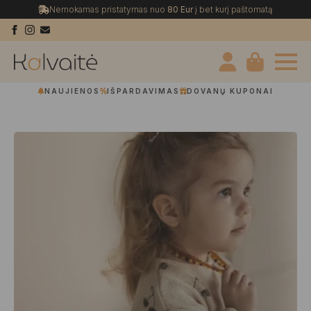
Nemokamas pristatymas nuo
80 Eur
į bet kurį paštomatą
NAUJIENOS
IŠPARDAVIMAS
DOVANŲ KUPONAI