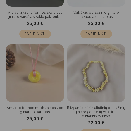
Mielas kryželio formos skaidraus
Vaikiškas peizažinio gintaro
gintaro vaikiškas kaklo pakabukas
pakabukas amuletas
25,00
€
25,00
€
PASIRINKTI
PASIRINKTI
Amuleto formos medaus spalvos
Blizgantis minimalistinių peizažinių
gintaro pakabukas
gintaro gabalėlių vaikiškas
gintarinis vėrinys
25,00
€
22,00
€