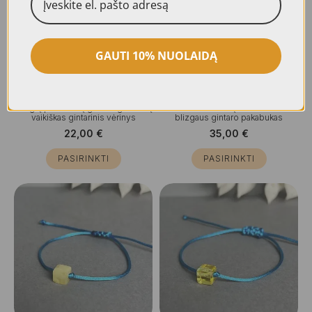
GAUTI 10% NUOLAIDĄ
Blizgių peizažinių gintaro gabalėlių
Mielas sausainiukų formos žalsvo
vaikiškas gintarinis vėrinys
blizgaus gintaro pakabukas
22,00
€
35,00
€
PASIRINKTI
PASIRINKTI