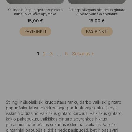
Stilinga blizgaus geltono gintaro
Stilinga blizgaus skaidraus gintaro
kubelio vaikiška apyrankė
kubelio vaikiška apyrankė
15,00
€
15,00
€
PASIRINKTI
PASIRINKTI
1
2
3
…
5
Sekantis »
Stilingi ir šiuolaikiški kruopštaus rankų darbo vaikiški gintaro
papuošalai.
Mūsų elektroninėje parduotuvėje galite įsigyti
išskirtinio dizaino vaikiškus gintaro karolius, vaikiškus gintaro
kaklo pakabukus, vaikiškas gintaro apyrankes ir kitus
gintarinius papuošalus sukurtus išskirtinai vaikams. Vaikiški
gintariniai papuošalai tinka netik pasipuošti, bet ir pasižymi