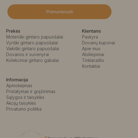
Prenumeruoti
Prekės
Klientams
Moteriški gintaro papuošalai
Paskyra
Vyriški gintaro papuošalai
Dovanų kuponai
Vaikiški gintaro papuošalai
Apie mus
Dovanos ir suvenyrai
Atsiliepimai
Kolekciniai gintaro gabalai
Tinklaraštis
Kontaktai
Informacija
Apmokėjimas
Pristatymas ir grąžinimas
Sąlygos ir taisyklės
Akcijų taisyklės
Privatumo politika