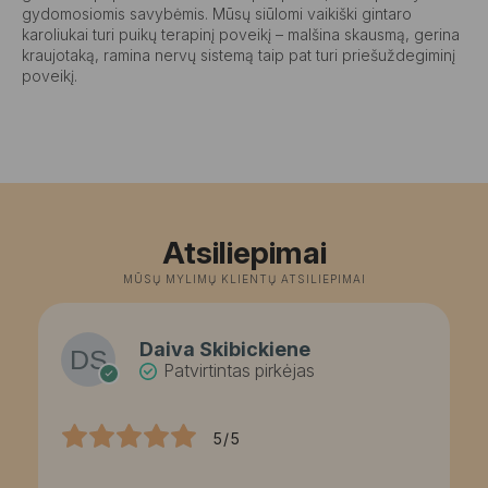
gydomosiomis savybėmis. Mūsų siūlomi vaikiški gintaro
karoliukai turi puikų terapinį poveikį – malšina skausmą, gerina
kraujotaką, ramina nervų sistemą taip pat turi priešuždegiminį
poveikį.
Atsiliepimai
MŪSŲ MYLIMŲ KLIENTŲ ATSILIEPIMAI
Daiva Skibickiene
Patvirtintas pirkėjas
5/5