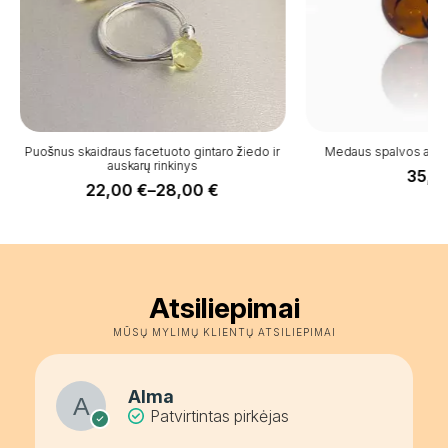
Puošnus skaidraus facetuoto gintaro žiedo ir
Medaus spalvos apval
auskarų rinkinys
35,0
22,00
€
–
28,00
€
Price
range:
22,00 €
through
28,00 €
Atsiliepimai
MŪSŲ MYLIMŲ KLIENTŲ ATSILIEPIMAI
Alma
Patvirtintas pirkėjas