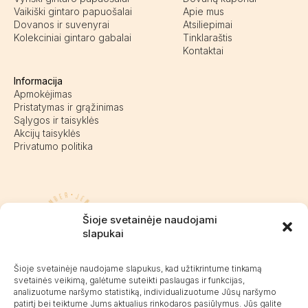
Vaikiški gintaro papuošalai
Apie mus
Dovanos ir suvenyrai
Atsiliepimai
Kolekciniai gintaro gabalai
Tinklaraštis
Kontaktai
Informacija
Apmokėjimas
Pristatymas ir grąžinimas
Sąlygos ir taisyklės
Akcijų taisyklės
Privatumo politika
Pasieniečių g. 18D, Kretinga
Šioje svetainėje naudojami
+370 676 63691
slapukai
info@kalvaite.lt
Šioje svetainėje naudojame slapukus, kad užtikrintume tinkamą
svetainės veikimą, galėtume suteikti paslaugas ir funkcijas,
analizuotume naršymo statistiką, individualizuotume Jūsų naršymo
Kalvaitė
patirtį bei teiktume Jums aktualius rinkodaros pasiūlymus. Jūs galite