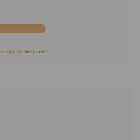
Į
nkiniai
,
Vienetiniai gaminiai