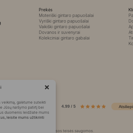
Prekės
Kl
Moteriški gintaro papuošalai
P
Vyriški gintaro papuošalai
D
ą
Vaikiški gintaro papuošalai
A
Dovanos ir suvenyrai
At
Kolekciniai gintaro gabalai
Ti
Ko
i
Kalvaitė
 veikimą, galėtume suteikti
Produktų įvertinimas
4.99 / 5
Atsiliep
me Jūsų naršymo patirtį bei
okius duomenis leidžiate mums
s, leisite mums užtikrinti
©2025 Visos teisės saugomos.