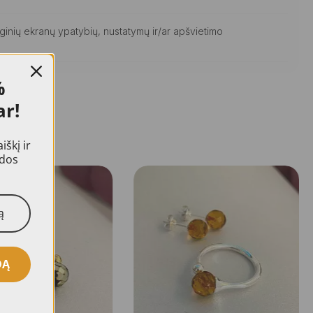
ginių ekranų ypatybių, nustatymų ir/ar apšvietimo
%
ar!
škį ir
idos
DĄ