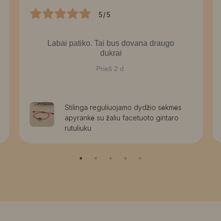
5/5
Labai patiko. Tai bus dovana draugo
dukrai
Prieš 2 d.
Stilinga reguliuojamo dydžio sėkmės
apyrankė su žaliu facetuoto gintaro
rutuliuku