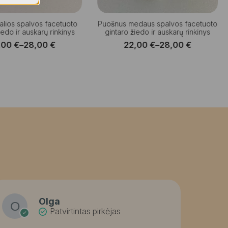
žalios spalvos facetuoto
Puošnus medaus spalvos facetuoto
iedo ir auskarų rinkinys
gintaro žiedo ir auskarų rinkinys
,00
€
–
28,00
€
22,00
€
–
28,00
€
Price
Price
range:
range:
22,00 €
22,00 €
through
through
28,00 €
28,00 €
Olga
Patvirtintas pirkėjas