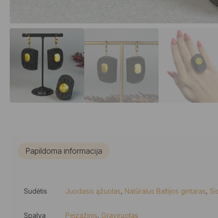
Papildoma informacija
Sudėtis
Juodasis ąžuolas
,
Natūralus Baltijos gintaras
,
Si
Spalva
Peizažinis
,
Graviruotas