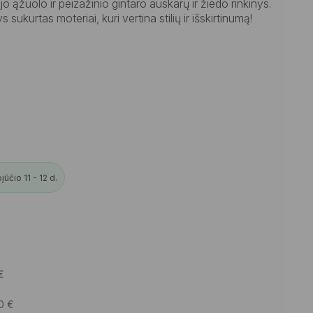
ąžuolo ir peizažinio gintaro auskarų ir žiedo rinkinys.
 sukurtas moteriai, kuri vertina stilių ir išskirtinumą!
čio 11 - 12 d.
€
50
€