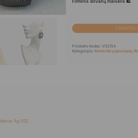
Firminis dovanų maišelis 🛍
Į KREPŠEL
Produkto kodas:
VG2154
Kategorijos:
Moteriški papuošalai
,
Ri
dabras Ag 925