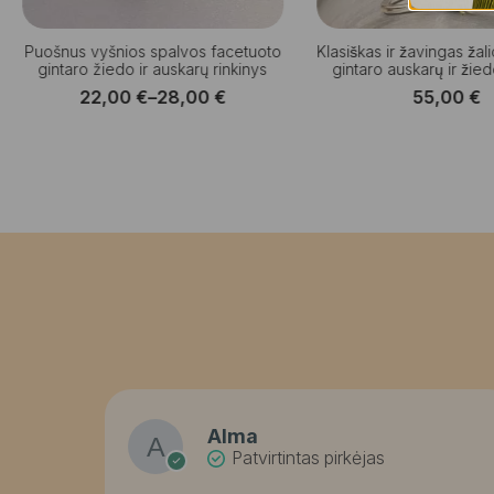
Puošnus vyšnios spalvos facetuoto
Klasiškas ir žavingas ža
gintaro žiedo ir auskarų rinkinys
gintaro auskarų ir žie
22,00
€
–
28,00
€
55,00
€
Price
range:
22,00 €
through
28,00 €
Alma
Patvirtintas pirkėjas