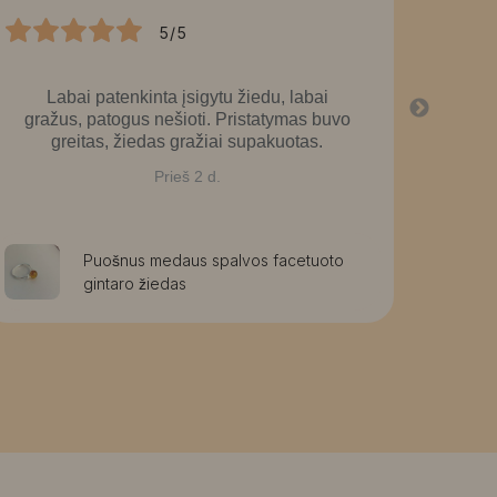
5/5
Labai patenkinta įsigytu žiedu, labai
La
gražus, patogus nešioti. Pristatymas buvo
greitas, žiedas gražiai supakuotas.
Prieš 2 d.
Puošnus medaus spalvos facetuoto
gintaro žiedas