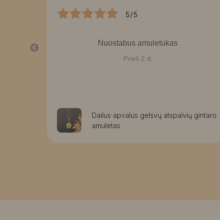
5/5
Nuostabus amuletukas
Prieš 2 d.
aužomis
Dailus apvalus gelsvų atspalvių gintaro
amuletas