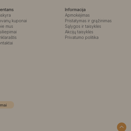
ientams
Informacija
askyra
Apmokėjimas
ovanų kuponai
Pristatymas ir grąžinimas
pie mus
Sąlygos ir taisyklės
siliepimai
Akcijų taisyklės
nklaraštis
Privatumo politika
ntaktai
imai