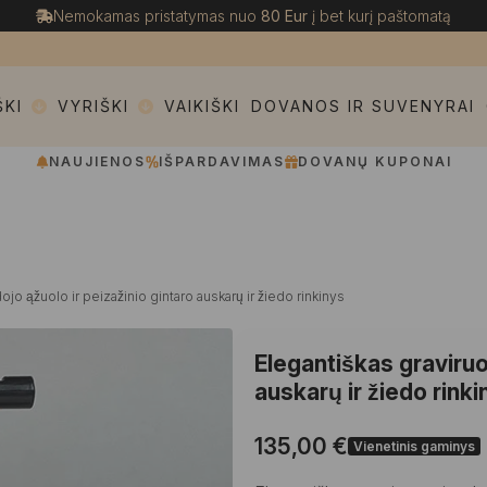
Nemokamas pristatymas nuo
80 Eur
į bet kurį paštomatą
ŠKI
VYRIŠKI
VAIKIŠKI
DOVANOS IR SUVENYRAI
NAUJIENOS
IŠPARDAVIMAS
DOVANŲ KUPONAI
jo ąžuolo ir peizažinio gintaro auskarų ir žiedo rinkinys
Elegantiškas graviruot
auskarų ir žiedo rink
135,00
€
Vienetinis gaminys