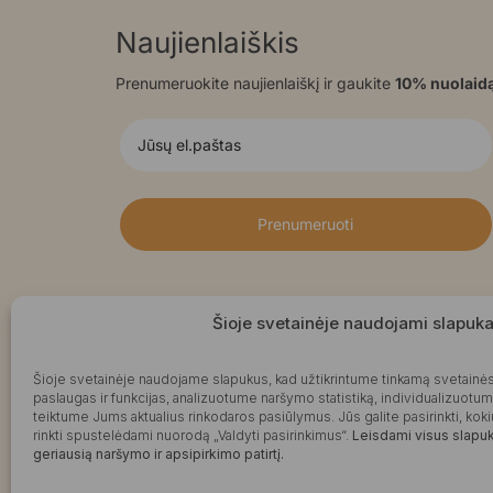
Naujienlaiškis
Prenumeruokite naujienlaiškį ir gaukite
10% nuolaid
Prenumeruoti
Šioje svetainėje naudojami slapuka
Šioje svetainėje naudojame slapukus, kad užtikrintume tinkamą svetainės
paslaugas ir funkcijas, analizuotume naršymo statistiką, individualizuotu
teiktume Jums aktualius rinkodaros pasiūlymus. Jūs galite pasirinkti, k
rinkti spustelėdami nuorodą „Valdyti pasirinkimus“.
Leisdami visus slapuku
geriausią naršymo ir apsipirkimo patirtį.