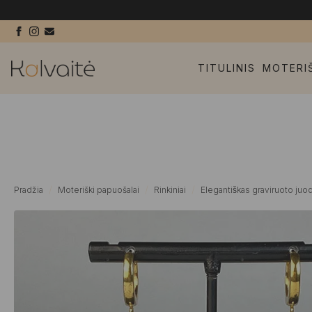
TITULINIS
MOTERI
Pradžia
Moteriški papuošalai
Rinkiniai
Elegantiškas graviruoto juodo