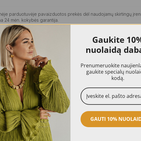
ninėje parduotuvėje pavaizduotos prekės dėl naudojamų skirtingų įren
a 24 mėn. kokybės garantija.
Gaukite
10
nuolaidą dab
Prenumeruokite naujienlai
gaukite specialų nuola
kodą.
AKCIJA!
GAUTI 10% NUOLAI