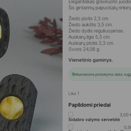
Elegantiškas graviruoto juodojo 
Šis gintarinių papuošalų rinkinys
Žiedo plotis 2,3 cm.
Žiedo aukštis 3,5 cm.
Žiedo dydis reguliuojamas.
Auskarų ilgis 5,3 cm.
Auskarų plotis 2,3 cm.
Svoris 24,08 g.
Vienetinis gaminys.
Numatoma pristatymo data: rugpjū
Liko 1
Papildomi priedai
3,00
Sidabro valymo servetėlė
0,