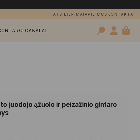
ATSILIEPIMAI
APIE MUS
KONTAKTAI
GINTARO GABALAI
Search
for:
o juodojo ąžuolo ir peizažinio gintaro
inys