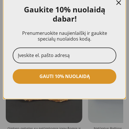
nuotraukose., Visiems mūsų gaminiams
suteikiama 24 mėn. kokybės garantija.
Gaukite
10% nuolaidą
dabar!
Prenumeruokite naujienlaiškį ir gaukite
specialų nuolaidos kodą.
Panašūs produktai
GAUTI 10% NUOLAIDĄ
Gintaro gabalas su natūraliomis įgraužomis ir
Natūralus Baltijos gi