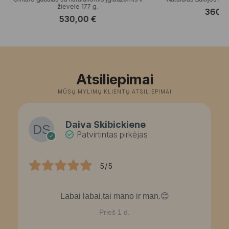
žievele 177 g.
360,
530,00
€
Atsiliepimai
MŪSŲ MYLIMŲ KLIENTŲ ATSILIEPIMAI
Daiva Skibickiene
Patvirtintas pirkėjas
5/5
Labai labai,tai mano ir man.😊
Prieš 1 d.