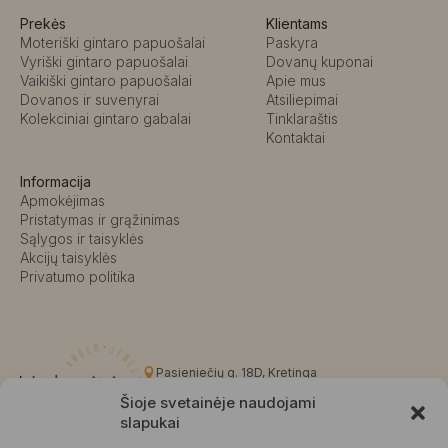
Prekės
Klientams
Moteriški gintaro papuošalai
Paskyra
Vyriški gintaro papuošalai
Dovanų kuponai
Vaikiški gintaro papuošalai
Apie mus
Dovanos ir suvenyrai
Atsiliepimai
Kolekciniai gintaro gabalai
Tinklaraštis
Kontaktai
Informacija
Apmokėjimas
Pristatymas ir grąžinimas
Sąlygos ir taisyklės
Akcijų taisyklės
Privatumo politika
Pasieniečių g. 18D, Kretinga
+370 676 63691
Šioje svetainėje naudojami
info@kalvaite.lt
slapukai