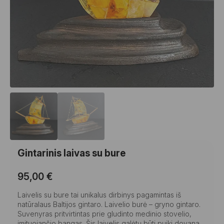
Gintarinis laivas su bure
95,00
€
Laivelis su bure tai unikalus dirbinys pagamintas iš
natūralaus Baltijos gintaro. Laivelio burė – gryno gintaro.
Suvenyras pritvirtintas prie gludinto medinio stovelio,
imituojančio bangas. Šis laivelis galėtų būti puiki dovana