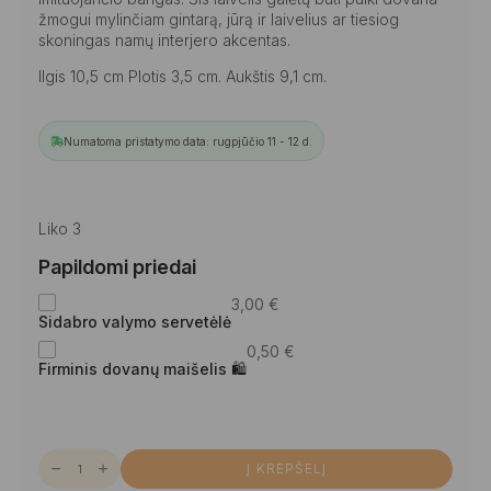
žmogui mylinčiam gintarą, jūrą ir laivelius ar tiesiog
skoningas namų interjero akcentas.
Ilgis 10,5 cm Plotis 3,5 cm. Aukštis 9,1 cm.
Numatoma pristatymo data: rugpjūčio 11 - 12 d.
Liko 3
Papildomi priedai
3,00
€
Sidabro valymo servetėlė
0,50
€
Firminis dovanų maišelis 🛍
produkto
Į KREPŠELĮ
kiekis:
Gintarinis