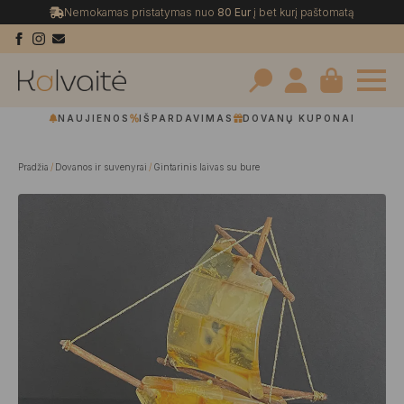
Nemokamas pristatymas nuo
80 Eur
į bet kurį paštomatą
Search
NAUJIENOS
IŠPARDAVIMAS
DOVANŲ KUPONAI
for:
Pradžia
Dovanos ir suvenyrai
Gintarinis laivas su bure