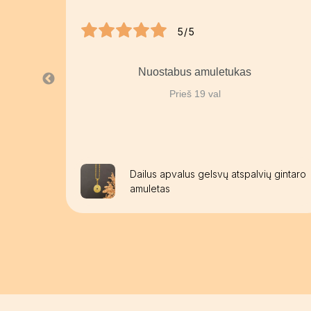
5/5
Nuostabus amuletukas
Prieš 19 val
aužomis
Dailus apvalus gelsvų atspalvių gintaro
amuletas