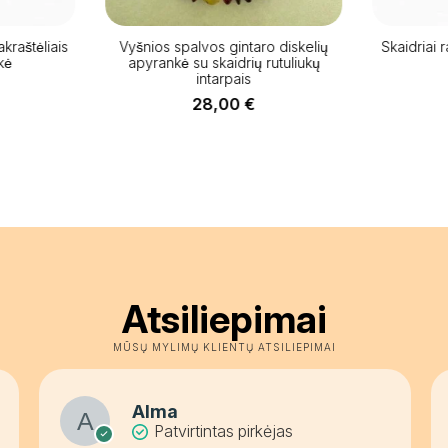
raštėliais
Vyšnios spalvos gintaro diskelių
Skaidriai 
ė
apyrankė su skaidrių rutuliukų
intarpais
28,00
€
Atsiliepimai
MŪSŲ MYLIMŲ KLIENTŲ ATSILIEPIMAI
Alma
Patvirtintas pirkėjas