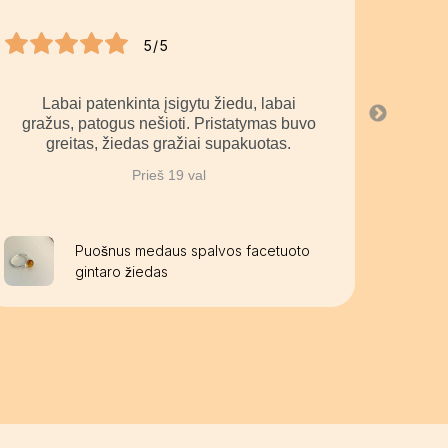
5/5
Labai patenkinta įsigytu žiedu, labai
La
gražus, patogus nešioti. Pristatymas buvo
greitas, žiedas gražiai supakuotas.
Prieš 19 val
Puošnus medaus spalvos facetuoto
gintaro žiedas