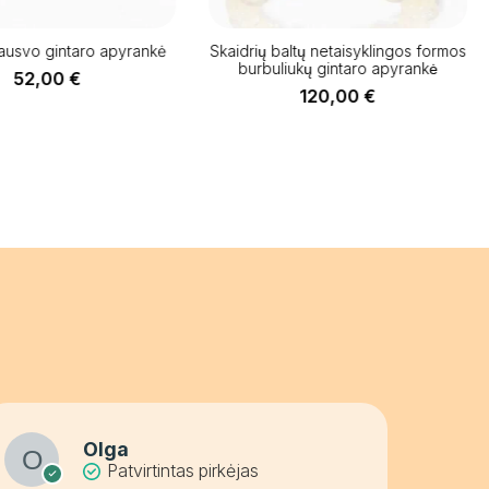
rausvo gintaro apyrankė
Skaidrių baltų netaisyklingos formos
burbuliukų gintaro apyrankė
52,00
€
120,00
€
Olga
Patvirtintas pirkėjas