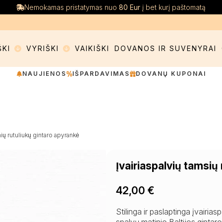
Nemokamas pristatymas nuo
80 Eur
į bet kurį paštomatą
ŠKI
VYRIŠKI
VAIKIŠKI
DOVANOS IR SUVENYRAI
NAUJIENOS
IŠPARDAVIMAS
DOVANŲ KUPONAI
nių rutuliukų gintaro apyrankė
Įvairiaspalvių tamsių
42,00
€
Stilinga ir paslaptinga įvairi
spalvų matinio Baltijos gintaro