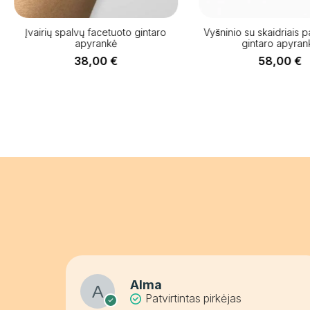
Įvairių spalvų facetuoto gintaro
Vyšninio su skaidriais pak
apyrankė
gintaro apyrank
38,00
€
58,00
€
Alma
Patvirtintas pirkėjas