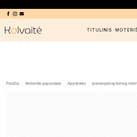
TITULINIS
MOTERI
Pradžia
Moteriški papuošalai
Apyrankės
Įvairiaspalvių tamsių mati