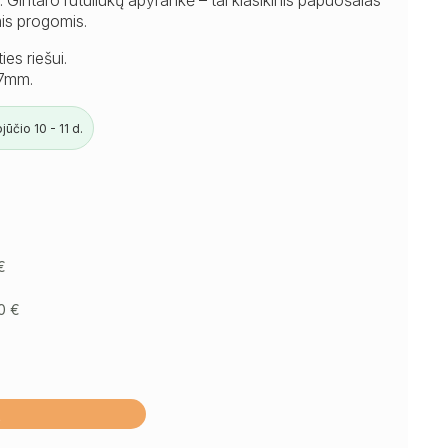
mis progomis.
es riešui.
 7mm.
ūčio 10 - 11 d.
€
50
€
Į