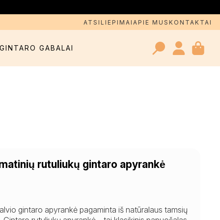
ATSILIEPIMAI
APIE MUS
KONTAKTAI
GINTARO GABALAI
Search
for:
 matinių rutuliukų gintaro apyrankė
aspalvio gintaro apyrankė pagaminta iš natūralaus tamsių
. Gintaro rutuliukų apyrankė – tai klasikinis papuošalas