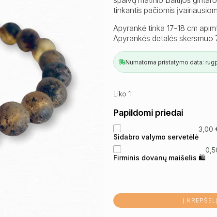
tinkantis pačiomis įvairiausio
Apyrankė tinka 17-18 cm apimti
Apyrankės detalės skersmuo
Numatoma pristatymo data: rugpj
Liko 1
Papildomi priedai
3,00
Sidabro valymo servetėlė
0,
Firminis dovanų maišelis 🛍
Į KREPŠEL