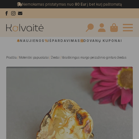
Nemokamas pristatymas nuo
80 Eur
į bet kurį paštomatą
Search
NAUJIENOS
IŠPARDAVIMAS
DOVANŲ KUPONAI
for:
Pradžia
Moteriški papuošalai
Žiedai
Išraiškingas margo peizažinio gintaro žiedas