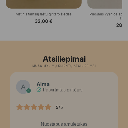
Matinis tamsių raštų gintaro žiedas
Puošnus vyšnios spalv
žied
32,00
€
28,
Atsiliepimai
MŪSŲ MYLIMŲ KLIENTŲ ATSILIEPIMAI
Alma
Patvirtintas pirkėjas
5/5
Nuostabus amuletukas