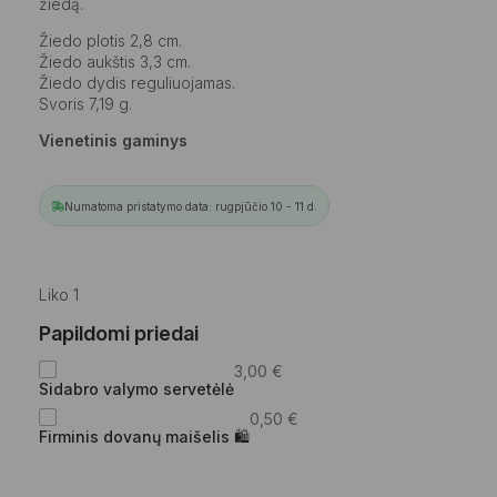
žiedą.
Žiedo plotis 2,8 cm.
Žiedo aukštis 3,3 cm.
Žiedo dydis reguliuojamas.
Svoris 7,19 g.
Vienetinis gaminys
Numatoma pristatymo data: rugpjūčio 10 - 11 d.
Liko 1
Papildomi priedai
3,00
€
Sidabro valymo servetėlė
0,50
€
Firminis dovanų maišelis 🛍