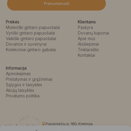
Prenumeruoti
Prekės
Klientams
Moteriški gintaro papuošalai
Paskyra
Vyriški gintaro papuošalai
Dovanų kuponai
Vaikiški gintaro papuošalai
Apie mus
Dovanos ir suvenyrai
Atsiliepimai
Kolekciniai gintaro gabalai
Tinklaraštis
Kontaktai
Informacija
Apmokėjimas
Pristatymas ir grąžinimas
Sąlygos ir taisyklės
Akcijų taisyklės
Privatumo politika
Pasieniečių g. 18D, Kretinga
+370 676 63691