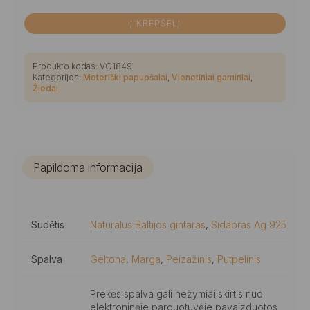
Į KREPŠELĮ
Produkto kodas:
VG1849
Kategorijos:
Moteriški papuošalai
,
Vienetiniai gaminiai
,
Žiedai
Papildoma informacija
Sudėtis
Natūralus Baltijos gintaras
,
Sidabras Ag 925
Spalva
Geltona
,
Marga
,
Peizažinis
,
Putpelinis
Prekės spalva gali nežymiai skirtis nuo
elektroninėje parduotuvėje pavaizduotos