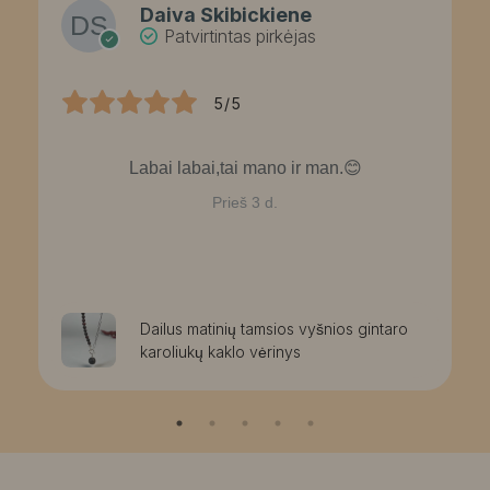
Daiva Skibickiene
Patvirtintas pirkėjas
5/5
Labai labai,tai mano ir man.😊
Prieš 3 d.
Dailus matinių tamsios vyšnios gintaro
karoliukų kaklo vėrinys