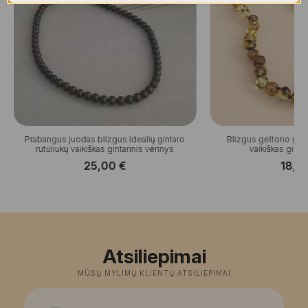
Prabangus juodas blizgus idealių gintaro
Blizgus geltono gint
rutuliukų vaikiškas gintarinis vėrinys
vaikiškas gintar
25,00
€
18,0
Atsiliepimai
MŪSŲ MYLIMŲ KLIENTŲ ATSILIEPIMAI