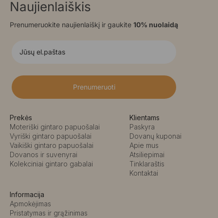
Naujienlaiškis
Prenumeruokite naujienlaiškį ir gaukite
10% nuolaidą
Prenumeruoti
Prekės
Klientams
Moteriški gintaro papuošalai
Paskyra
Vyriški gintaro papuošalai
Dovanų kuponai
Vaikiški gintaro papuošalai
Apie mus
Dovanos ir suvenyrai
Atsiliepimai
Kolekciniai gintaro gabalai
Tinklaraštis
Kontaktai
Informacija
Apmokėjimas
Pristatymas ir grąžinimas