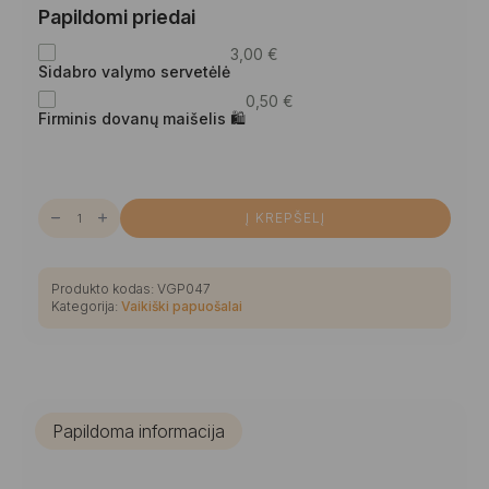
Papildomi priedai
3,00
€
Sidabro valymo servetėlė
0,50
€
Firminis dovanų maišelis 🛍
produkto
Į KREPŠELĮ
kiekis:
Išraiškingas
vaikiškas
įvairiaspalvių
gintaro
Produkto kodas:
VGP047
bačkučių
Kategorija:
Vaikiški papuošalai
kaklo
vėrinys
Papildoma informacija