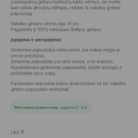
įvairiaspalvių gintaro bačkučių kaklo vėrinys. Jei norite,
kad vaikas atrodytų stilingas, rinkitės šį vaikišką gintaro
papuošalą.
Vaikiško gintaro vėrinio ilgis 31 cm.
Pagaminta iš 100% natūralaus Baltijos gintaro.
Įspėjimai ir perspėjimai:
Gintarinius papuošalus reikia nuimti, kai vaikas miega ar
yra be priežiūros.
Gintariniai papuošalai yra skirti nešioti, o ne kramtyti.
Naudodamiesi gintariniais papuošalais, būkite atsargūs ir
prižiūrėkite savo vaiką.
Pardavėjas neprisiima jokios atsakomybės už šio vaikiško
gintaro papuošalo nešiojimą!
Numatoma pristatymo data: rugpjūčio 11 - 12 d.
Liko 15