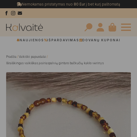
Nemokamas pristatymas nuo
80 Eur
į bet kurį paštomatą
Search
NAUJIENOS
IŠPARDAVIMAS
DOVANŲ KUPONAI
for:
Pradžia
Vaikiški papuošalai
Išraiškingas vaikiškas įvairiaspalvių gintaro bačkučių kaklo vėrinys