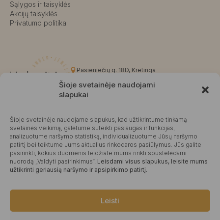
Sąlygos ir taisyklės
Akcijų taisyklės
Privatumo politika
Pasieniečių g. 18D, Kretinga
+370 676 63691
Šioje svetainėje naudojami
info@kalvaite.lt
slapukai
Šioje svetainėje naudojame slapukus, kad užtikrintume tinkamą
Kalvaitė
svetainės veikimą, galėtume suteikti paslaugas ir funkcijas,
analizuotume naršymo statistiką, individualizuotume Jūsų naršymo
Produktų įvertinimas
4.99 / 5
Atsiliepimai
patirtį bei teiktume Jums aktualius rinkodaros pasiūlymus. Jūs galite
pasirinkti, kokius duomenis leidžiate mums rinkti spustelėdami
nuorodą „Valdyti pasirinkimus“.
Leisdami visus slapukus, leisite mums
užtikrinti geriausią naršymo ir apsipirkimo patirtį.
©2025 Visos teisės saugomos.
Leisti