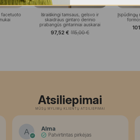
s facetuoto
Išraiškingi tamsaus, gelsvo ir
Įspūdingų
inukai
skaidraus gintaro derinio
formos
prabangūs gintariniai auskarai
10
97,52
€
115,00
€
Original
Current
price
price
was:
is:
115,00 €.
97,52 €.
Atsiliepimai
MŪSŲ MYLIMŲ KLIENTŲ ATSILIEPIMAI
Alma
Patvirtintas pirkėjas