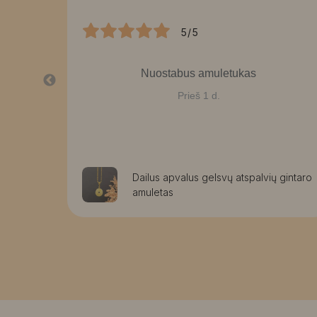
5/5
Nuostabus amuletukas
Prieš 1 d.
aužomis
Dailus apvalus gelsvų atspalvių gintaro
amuletas