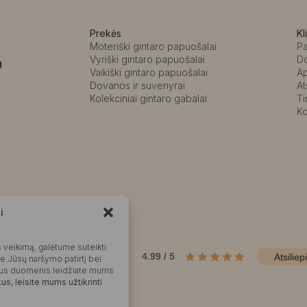
Prekės
Kl
Moteriški gintaro papuošalai
P
Vyriški gintaro papuošalai
D
ą
Vaikiški gintaro papuošalai
A
Dovanos ir suvenyrai
At
Kolekciniai gintaro gabalai
Ti
Ko
i
Kalvaitė
 veikimą, galėtume suteikti
Produktų įvertinimas
4.99 / 5
Atsiliep
me Jūsų naršymo patirtį bei
okius duomenis leidžiate mums
s, leisite mums užtikrinti