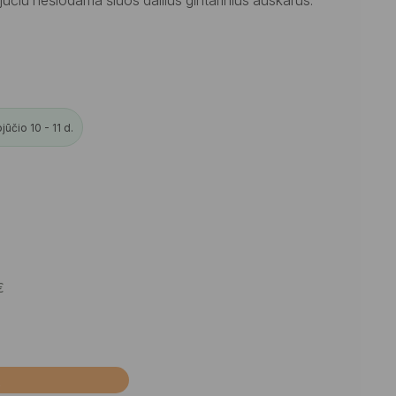
ūčio 10 - 11 d.
€
Į