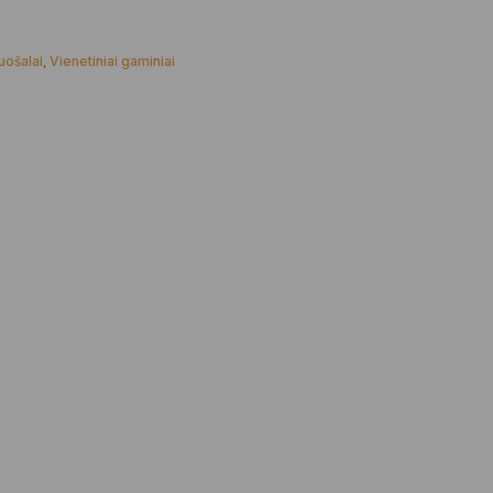
uošalai
,
Vienetiniai gaminiai