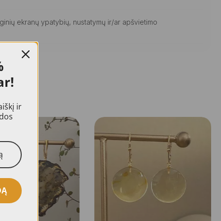
ginių ekranų ypatybių, nustatymų ir/ar apšvietimo
%
ar!
škį ir
idos
DĄ