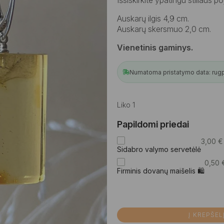
66,00 €.
52,97 €.
Auskarų ilgis 4,9 cm.
Auskarų skersmuo 2,0 cm.
Vienetinis gaminys.
Numatoma pristatymo data: rugpj
Liko 1
Papildomi priedai
3,00
€
Sidabro valymo servetėlė
0,50
Firminis dovanų maišelis 🛍
Į KREPŠEL