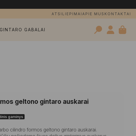
ATSILIEPIMAI
APIE MUS
KONTAKTAI
GINTARO GABALAI
Search
for:
 formos geltono gintaro auskarai
tinis gaminys
darbo cilindro formos geltono gintaro auskarai.
pojūčiu nešiodama šiuos dailius gintarinius auskarus.