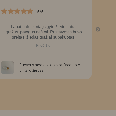
5/5
Labai patenkinta įsigytu žiedu, labai
La
gražus, patogus nešioti. Pristatymas buvo
greitas, žiedas gražiai supakuotas.
Prieš 1 d.
Puošnus medaus spalvos facetuoto
gintaro žiedas