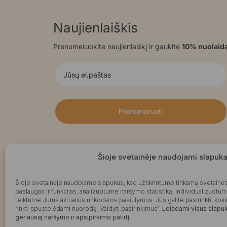
Naujienlaiškis
Prenumeruokite naujienlaiškį ir gaukite
10% nuolaid
Prenumeruoti
Šioje svetainėje naudojami slapuka
Šioje svetainėje naudojame slapukus, kad užtikrintume tinkamą svetainės
paslaugas ir funkcijas, analizuotume naršymo statistiką, individualizuotu
teiktume Jums aktualius rinkodaros pasiūlymus. Jūs galite pasirinkti, k
rinkti spustelėdami nuorodą „Valdyti pasirinkimus“.
Leisdami visus slapuku
geriausią naršymo ir apsipirkimo patirtį.