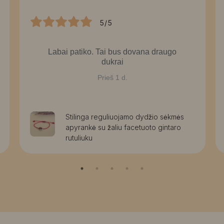
5/5
Labai patiko. Tai bus dovana draugo
dukrai
Prieš 1 d.
Stilinga reguliuojamo dydžio sėkmės
apyrankė su žaliu facetuoto gintaro
rutuliuku