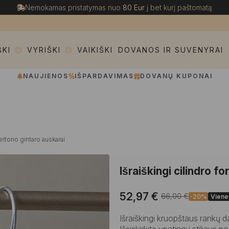
Nemokamas pristatymas nuo
80 Eur
į bet kurį paštomatą
ŠKI
VYRIŠKI
VAIKIŠKI
DOVANOS IR SUVENYRAI
NAUJIENOS
IŠPARDAVIMAS
DOVANŲ KUPONAI
geltono gintaro auskarai
Išraiškingi cilindro
52,97
€
66,00
€
-20%
Viene
Original
Current
price
price
Išraiškingi kruopštaus rankų 
was:
is:
Išsiskirkite ypatingu stiliaus 