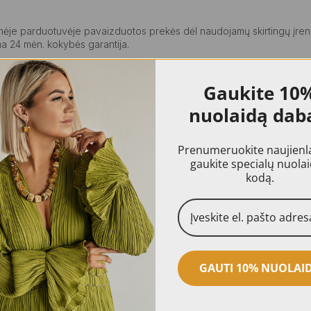
ninėje parduotuvėje pavaizduotos prekės dėl naudojamų skirtingų įren
a 24 mėn. kokybės garantija.
Gaukite
10
nuolaidą dab
Prenumeruokite naujienlai
gaukite specialų nuola
kodą.
AKCIJA!
AKCIJA!
GAUTI 10% NUOLAI