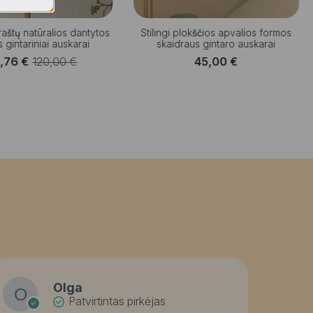
 raštų natūralios dantytos
Stilingi plokščios apvalios formos
 gintariniai auskarai
skaidraus gintaro auskarai
1,76
€
120,00
€
45,00
€
Original
Current
price
price
was:
is:
120,00 €.
101,76 €.
Olga
Patvirtintas pirkėjas