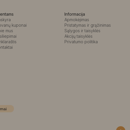
ientams
Informacija
askyra
Apmokėjimas
ovanų kuponai
Pristatymas ir grąžinimas
pie mus
Sąlygos ir taisyklės
siliepimai
Akcijų taisyklės
nklaraštis
Privatumo politika
ntaktai
imai