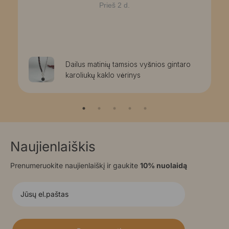
Prieš 2 d.
Dailus matinių tamsios vyšnios gintaro
karoliukų kaklo vėrinys
Naujienlaiškis
Prenumeruokite naujienlaiškį ir gaukite
10% nuolaidą