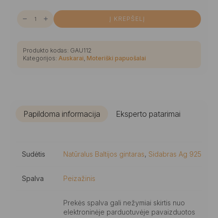
produkto
Į KREPŠELĮ
kiekis:
Išraiškingi
kabančių
peizažinių
gintaro
Produkto kodas:
GAU112
rutuliukų
Kategorijos:
Auskarai
,
Moteriški papuošalai
auskarai
Papildoma informacija
Eksperto patarimai
Sudėtis
Natūralus Baltijos gintaras
,
Sidabras Ag 925
Spalva
Peizažinis
Prekės spalva gali nežymiai skirtis nuo
elektroninėje parduotuvėje pavaizduotos