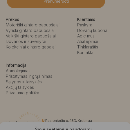
Prenumeruoti
Prekės
Klientams
Moteriški gintaro papuošalai
Paskyra
Vyriški gintaro papuošalai
Dovanų kuponai
Vaikiški gintaro papuošalai
Apie mus
Dovanos ir suvenyrai
Atsiliepimai
Kolekciniai gintaro gabalai
Tinklaraštis
Kontaktai
Informacija
Apmokėjimas
Pristatymas ir grąžinimas
Sąlygos ir taisyklės
Akcijų taisyklės
Privatumo politika
Pasieniečių g. 18D, Kretinga
+370 676 63691
Šioje svetainėje naudojami