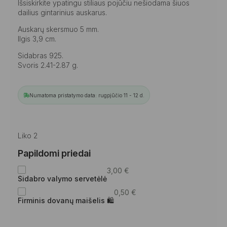
Išsiskirkite ypatingu stiliaus pojūčiu nešiodama šiuos
dailius gintarinius auskarus.
Auskarų skersmuo 5 mm.
Ilgis 3,9 cm.
Sidabras 925.
Svoris 2.41-2.87 g.
Numatoma pristatymo data: rugpjūčio 11 - 12 d.
Liko 2
Papildomi priedai
3,00
€
Sidabro valymo servetėlė
0,50
€
Firminis dovanų maišelis 🛍