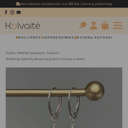
Nemokamas pristatymas nuo
80 Eur
į bet kurį paštomatą
Search
NAUJIENOS
IŠPARDAVIMAS
DOVANŲ KUPONAI
for:
Pradžia
Moteriški papuošalai
Auskarai
Išraiškingi kabančių peizažinių gintaro rutuliukų auskarai