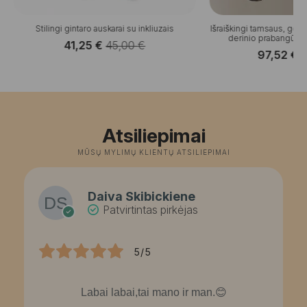
Stilingi gintaro auskarai su inkliuzais
Išraiškingi tamsaus, gel
derinio prabangūs gi
41,25
€
45,00
€
Original
Current
97,52
€
O
C
price
price
p
p
was:
is:
w
is
45,00 €.
41,25 €.
1
9
Atsiliepimai
MŪSŲ MYLIMŲ KLIENTŲ ATSILIEPIMAI
Daiva Skibickiene
Patvirtintas pirkėjas
5/5
Labai labai,tai mano ir man.😊