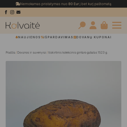
Nemokamas pristatymas nuo
80 Eur
į bet kurį paštomatą
Search
NAUJIENOS
IŠPARDAVIMAS
DOVANŲ KUPONAI
for:
Pradžia
Dovanos ir suvenyrai
Išskirtinis kolekcinis gintaro gabalas 1523 g.