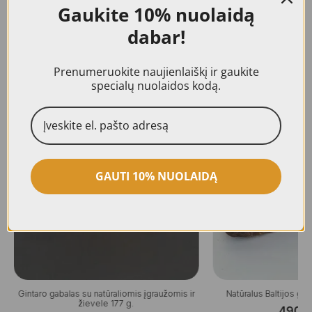
Gaukite
10% nuolaidą
dabar!
Prenumeruokite naujienlaiškį ir gaukite
Panašūs produktai
specialų nuolaidos kodą.
GAUTI 10% NUOLAIDĄ
Gintaro gabalas su natūraliomis įgraužomis ir
Natūralus Baltijos gi
žievele 177 g.
490,