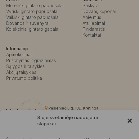
Moteriški gintaro papuošalai
Paskyra
Vyriški gintaro papuošalai
Dovanų kuponai
Vaikiški gintaro papuošalai
Apie mus
Dovanos ir suvenyrai
Atsiliepimai
Kolekciniai gintaro gabalai
Tinklaraštis
Kontaktai
Informacija
Apmokėjimas
Pristatymas ir grąžinimas
Sąlygos ir taisyklės
Akcijų taisyklės
Privatumo politika
Pasieniečių g. 18D, Kretinga
+370 676 63691
Šioje svetainėje naudojami
info@kalvaite.lt
slapukai