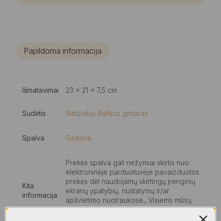
Papildoma informacija
Išmatavimai
23 × 21 × 7,5 cm
Sudėtis
Natūralus Baltijos gintaras
Spalva
Geltona
Prekės spalva gali nežymiai skirtis nuo
elektroninėje parduotuvėje pavaizduotos
prekės dėl naudojamų skirtingų įrenginių
Kita
ekranų ypatybių, nustatymų ir/ar
informacija
apšvietimo nuotraukose., Visiems mūsų
gaminiams suteikiama 24 mėn. kokybės
garantija.