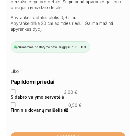
peizažinio gintaro detale. Ši gintarinė apyrankė gali būti
puiki jūsų įvaizdžio detalė.
Apyrankės detalės plotis 0,9 mm.
Apyrankė tinka 20 cm apimties riešui. Galima mažinti
apyrankės dydį.
Numatoma pristatymo data: rugpjūčio 10 - 11 d.
Liko 1
Papildomi priedai
3,00
€
Sidabro valymo servetėlė
0,50
€
Firminis dovanų maišelis 🛍