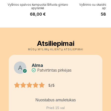
Vyšnios spalvos kampuotai šlifuota gintaro
Vyšninio su skaidriais p
apyrankė
apyran
68,00
€
58,
Atsiliepimai
MŪSŲ MYLIMŲ KLIENTŲ ATSILIEPIMAI
Alma
Patvirtintas pirkėjas
5/5
Nuostabus amuletukas
Prieš 15 val