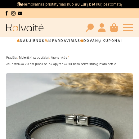
Nemokamas pristatymas nuo
80 Eur
į bet kurį paštomatą
Search
NAUJIENOS
IŠPARDAVIMAS
DOVANŲ KUPONAI
for:
Pradžia
Moteriški papuošalai
Apyrankės
Jaunatviška 20 cm juoda odinė apyrankė su balto peizažinio gintaro detale