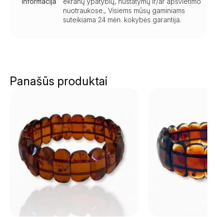
informacija
ekranų ypatybių, nustatymų ir/ar apšvietimo
nuotraukose., Visiems mūsų gaminiams
suteikiama 24 mėn. kokybės garantija.
Panašūs produktai