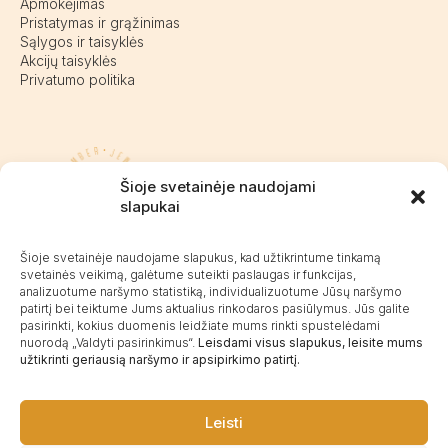
Apmokėjimas
Pristatymas ir grąžinimas
Sąlygos ir taisyklės
Akcijų taisyklės
Privatumo politika
Pasieniečių g. 18D, Kretinga
Šioje svetainėje naudojami
+370 676 63691
slapukai
info@kalvaite.lt
Šioje svetainėje naudojame slapukus, kad užtikrintume tinkamą
svetainės veikimą, galėtume suteikti paslaugas ir funkcijas,
analizuotume naršymo statistiką, individualizuotume Jūsų naršymo
Kalvaitė
patirtį bei teiktume Jums aktualius rinkodaros pasiūlymus. Jūs galite
Produktų įvertinimas
4.99 / 5
Atsiliepimai
pasirinkti, kokius duomenis leidžiate mums rinkti spustelėdami
nuorodą „Valdyti pasirinkimus“.
Leisdami visus slapukus, leisite mums
užtikrinti geriausią naršymo ir apsipirkimo patirtį.
©2025 Visos teisės saugomos.
Leisti