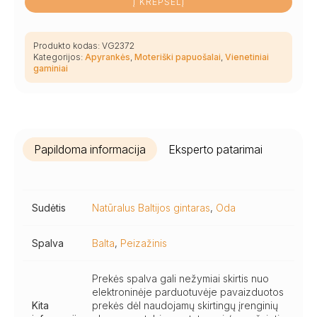
Į KREPŠELĮ
Produkto kodas:
VG2372
Kategorijos:
Apyrankės
,
Moteriški papuošalai
,
Vienetiniai
gaminiai
Papildoma informacija
Eksperto patarimai
Sudėtis
Natūralus Baltijos gintaras
,
Oda
Spalva
Balta
,
Peizažinis
Prekės spalva gali nežymiai skirtis nuo
elektroninėje parduotuvėje pavaizduotos
Kita
prekės dėl naudojamų skirtingų įrenginių