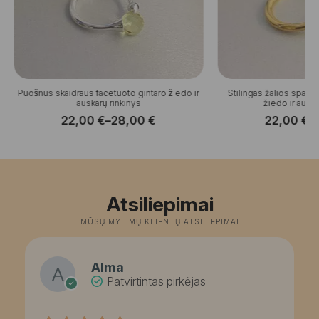
Puošnus skaidraus facetuoto gintaro žiedo ir
Stilingas žalios spalv
auskarų rinkinys
žiedo ir auska
22,00
€
–
28,00
€
22,00
€
–
Price
P
range:
r
22,00 €
2
through
t
28,00 €
2
Atsiliepimai
MŪSŲ MYLIMŲ KLIENTŲ ATSILIEPIMAI
Alma
Patvirtintas pirkėjas