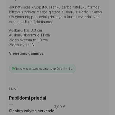
Jaunatviškas kruopštaus rankų darbo rutuliukų formos
blizgaus žalsvai margo gintaro auskarų ir žiedo rinkinys.
Šis gintarinių papuošalų rinkinys sukurtas moteriai, kuri
vertina stilių ir išskirtinumą!
Auskarų ilgis 3,3 cm.
Auskarų skersmuo 1,1 cm.
Žiedo skersmuo 1,0 cm.
Žiedo dydis 18.
Vienetinis gaminys.
Numatoma pristatymo data: rugpjūčio 11 - 12 d.
Liko 1
Papildomi priedai
3,00
€
Sidabro valymo servetėlė