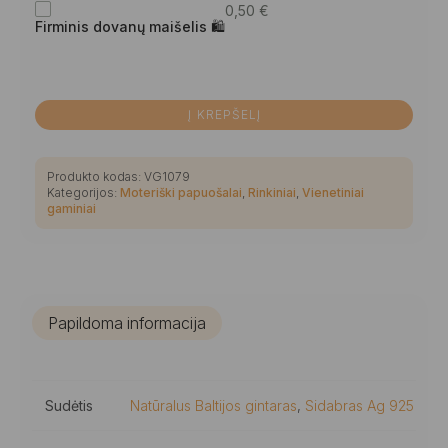
0,50
€
Firminis dovanų maišelis 🛍
Į KREPŠELĮ
Produkto kodas:
VG1079
Kategorijos:
Moteriški papuošalai
,
Rinkiniai
,
Vienetiniai
gaminiai
Papildoma informacija
Sudėtis
Natūralus Baltijos gintaras
,
Sidabras Ag 925