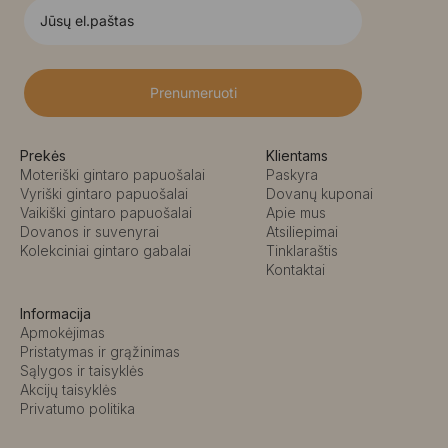
Prenumeruoti
Prekės
Klientams
Moteriški gintaro papuošalai
Paskyra
Vyriški gintaro papuošalai
Dovanų kuponai
Vaikiški gintaro papuošalai
Apie mus
Dovanos ir suvenyrai
Atsiliepimai
Kolekciniai gintaro gabalai
Tinklaraštis
Kontaktai
Informacija
Apmokėjimas
Pristatymas ir grąžinimas
Sąlygos ir taisyklės
Akcijų taisyklės
Privatumo politika