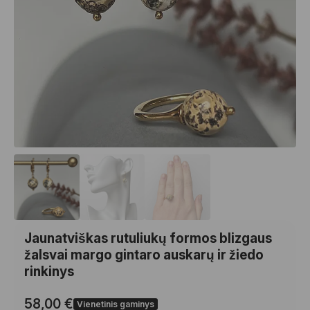
Jaunatviškas rutuliukų formos blizgaus
žalsvai margo gintaro auskarų ir žiedo
rinkinys
58,00
€
Vienetinis gaminys