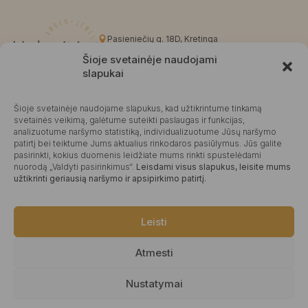
Pasieniečių g. 18D, Kretinga
+370 676 63691
Šioje svetainėje naudojami
info@kalvaite.lt
slapukai
Šioje svetainėje naudojame slapukus, kad užtikrintume tinkamą
Kalvaitė
svetainės veikimą, galėtume suteikti paslaugas ir funkcijas,
analizuotume naršymo statistiką, individualizuotume Jūsų naršymo
Produktų įvertinimas
4.99 / 5
Atsiliepimai
patirtį bei teiktume Jums aktualius rinkodaros pasiūlymus. Jūs galite
pasirinkti, kokius duomenis leidžiate mums rinkti spustelėdami
nuorodą „Valdyti pasirinkimus“.
Leisdami visus slapukus, leisite mums
užtikrinti geriausią naršymo ir apsipirkimo patirtį.
©2025 Visos teisės saugomos.
Leisti
Atmesti
Nustatymai