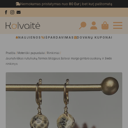
Nemokamas pristatymas nuo
80 Eur
į bet kurį paštomatą
Search
NAUJIENOS
IŠPARDAVIMAS
DOVANŲ KUPONAI
for:
Pradžia
Moteriški papuošalai
Rinkiniai
Jaunatviškas rutuliukų formos blizgaus žalsvai margo gintaro auskarų ir žiedo
rinkinys