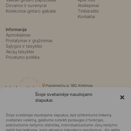
Dovanos ir suvenyrai
Atsiliepimai
Kolekciniai gintaro gabalai
Tinklaraštis
Kontaktai
Informacija
Apmokėjimas
Pristatymas ir grąžinimas
Sąlygos ir taisyklės
Akcijų taisyklės
Privatumo politika
Pasieniečių g. 18D, Kretinga
+370 676 63691
Šioje svetainėje naudojami
info@kalvaite.lt
slapukai
Šioje svetainėje naudojame slapukus, kad užtikrintume tinkamą
Kalvaitė
svetainės veikimą, galėtume suteikti paslaugas ir funkcijas,
analizuotume naršymo statistiką, individualizuotume Jūsų naršymo
Produktų įvertinimas
4.99 / 5
Atsiliepimai
patirtį bei teiktume Jums aktualius rinkodaros pasiūlymus. Jūs galite