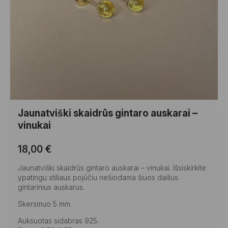
Jaunatviški skaidrūs gintaro auskarai –
vinukai
18,00
€
Jaunatviški skaidrūs gintaro auskarai – vinukai. Išsiskirkite
ypatingu stiliaus pojūčiu nešiodama šiuos dailius
gintarinius auskarus.
Skersmuo 5 mm.
Auksuotas sidabras 925.