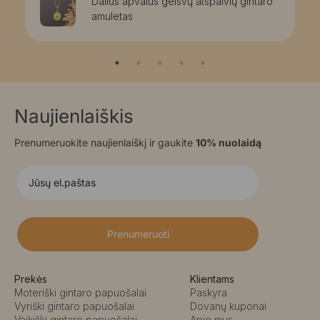
Dailus apvalus gelsvų atspalvių gintaro
amuletas
Naujienlaiškis
Prenumeruokite naujienlaiškį ir gaukite
10% nuolaidą
Prenumeruoti
Prekės
Klientams
Moteriški gintaro papuošalai
Paskyra
Vyriški gintaro papuošalai
Dovanų kuponai
Vaikiški gintaro papuošalai
Apie mus