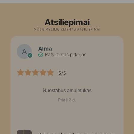
2
t
2
Atsiliepimai
MŪSŲ MYLIMŲ KLIENTŲ ATSILIEPIMAI
Alma
Patvirtintas pirkėjas
5/5
Nuostabus amuletukas
Prieš 2 d.