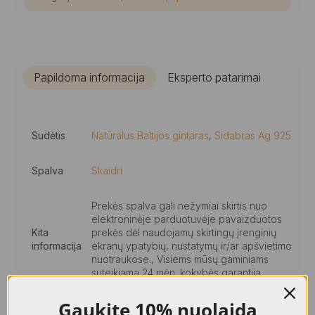
vinukai
Papildoma informacija
Eksperto patarimai
Sudėtis
Natūralus Baltijos gintaras
,
Sidabras Ag 925
Spalva
Skaidri
Prekės spalva gali nežymiai skirtis nuo
elektroninėje parduotuvėje pavaizduotos
Kita
prekės dėl naudojamų skirtingų įrenginių
informacija
ekranų ypatybių, nustatymų ir/ar apšvietimo
nuotraukose., Visiems mūsų gaminiams
suteikiama 24 mėn. kokybės garantija.
Gaukite
10% nuolaidą