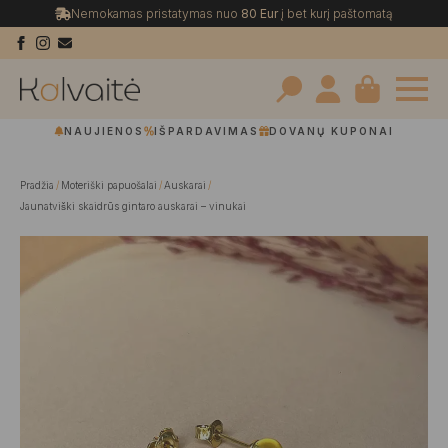
Nemokamas pristatymas nuo
80 Eur
į bet kurį paštomatą
Search
NAUJIENOS
IŠPARDAVIMAS
DOVANŲ KUPONAI
for:
Pradžia
Moteriški papuošalai
Auskarai
Jaunatviški skaidrūs gintaro auskarai – vinukai