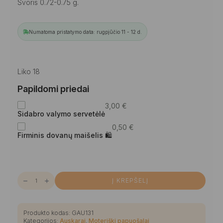
Svoris 0.72-0.75 g.
Numatoma pristatymo data: rugpjūčio 11 - 12 d.
Liko 18
Papildomi priedai
3,00
€
Sidabro valymo servetėlė
0,50
€
Firminis dovanų maišelis 🛍
produkto
Į KREPŠELĮ
kiekis:
Jaunatviški
skaidrūs
gintaro
auskarai
Produkto kodas:
GAU131
-
Kategorijos:
Auskarai
,
Moteriški papuošalai