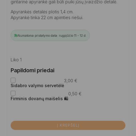
gintarinė apyrankė gali būti puiki jūsų įvaizdžio detalė.
Apyrankės detalės plotis 1,4 cm.
Apyrankė tinka 22 cm apimties riešui.
Numatoma pristatymo data: rugpjūčio 11 - 12 d.
Liko 1
Papildomi priedai
3,00
€
Sidabro valymo servetėlė
0,50
€
Firminis dovanų maišelis 🛍
Į KREPŠELĮ