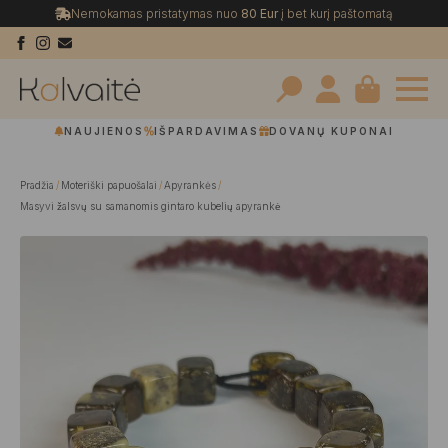
Nemokamas pristatymas nuo
80 Eur
į bet kurį paštomatą
Search
NAUJIENOS
IŠPARDAVIMAS
DOVANŲ KUPONAI
for:
Pradžia
Moteriški papuošalai
Apyrankės
Masyvi žalsvų su samanomis gintaro kubelių apyrankė