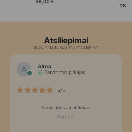
38,00
€
28,
Atsiliepimai
MŪSŲ MYLIMŲ KLIENTŲ ATSILIEPIMAI
Alma
Patvirtintas pirkėjas
5/5
Nuostabus amuletukas
Prieš 2 d.