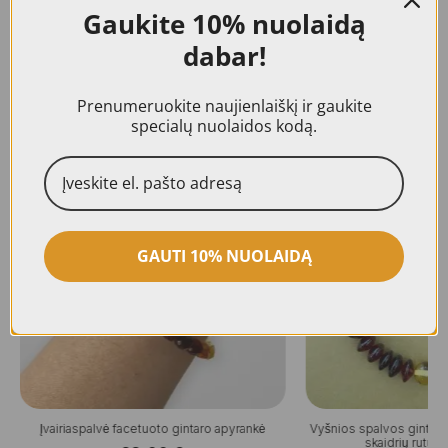
suteikiama 24 mėn. kokybės garantija.
Gaukite
10% nuolaidą
dabar!
Prenumeruokite naujienlaiškį ir gaukite
Panašūs produktai
specialų nuolaidos kodą.
GAUTI 10% NUOLAIDĄ
Įvairiaspalvė facetuoto gintaro apyrankė
Vyšnios spalvos gintaro 
skaidrių rutuliu