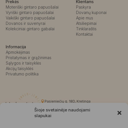
Prekės
Klientams
Moteriški gintaro papuošalai
Paskyra
Vyriški gintaro papuošalai
Dovanų kuponai
Vaikiški gintaro papuošalai
Apie mus
Dovanos ir suvenyrai
Atsiliepimai
Kolekciniai gintaro gabalai
Tinklaraštis
Kontaktai
Informacija
Apmokėjimas
Pristatymas ir grąžinimas
Sąlygos ir taisyklės
Akcijų taisyklės
Privatumo politika
Pasieniečių g. 18D, Kretinga
+370 676 63691
Šioje svetainėje naudojami
info@kalvaite.lt
slapukai