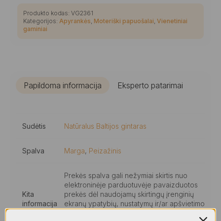
Produkto kodas:
VG2361
Kategorijos:
Apyrankės
,
Moteriški papuošalai
,
Vienetiniai
gaminiai
Papildoma informacija
Eksperto patarimai
Sudėtis
Natūralus Baltijos gintaras
Spalva
Marga
,
Peizažinis
Prekės spalva gali nežymiai skirtis nuo
elektroninėje parduotuvėje pavaizduotos
Kita
prekės dėl naudojamų skirtingų įrenginių
informacija
ekranų ypatybių, nustatymų ir/ar apšvietimo
nuotraukose., Visiems mūsų gaminiams