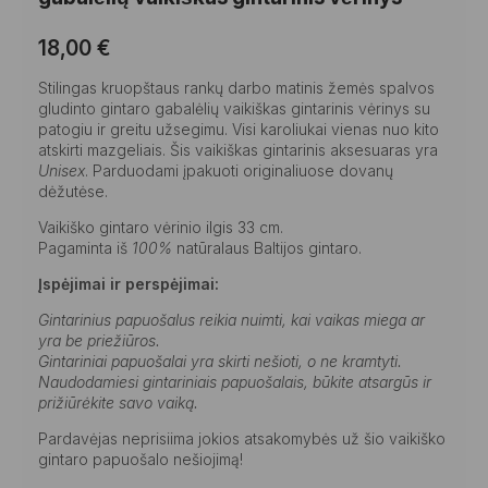
18,00
€
Stilingas kruopštaus rankų darbo matinis žemės spalvos
gludinto gintaro gabalėlių vaikiškas gintarinis vėrinys su
patogiu ir greitu užsegimu. Visi karoliukai vienas nuo kito
atskirti mazgeliais. Šis vaikiškas gintarinis aksesuaras yra
Unisex
. Parduodami įpakuoti originaliuose dovanų
dėžutėse.
Vaikiško gintaro vėrinio ilgis 33 cm.
Pagaminta iš
100%
natūralaus Baltijos gintaro.
Įspėjimai ir perspėjimai:
Gintarinius papuošalus reikia nuimti, kai vaikas miega ar
yra be priežiūros.
Gintariniai papuošalai yra skirti nešioti, o ne kramtyti.
Naudodamiesi gintariniais papuošalais, būkite atsargūs ir
prižiūrėkite savo vaiką.
Pardavėjas neprisiima jokios atsakomybės už šio vaikiško
gintaro papuošalo nešiojimą!