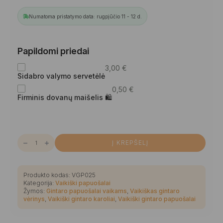
Numatoma pristatymo data: rugpjūčio 11 - 12 d.
Papildomi priedai
3,00
€
Sidabro valymo servetėlė
0,50
€
Firminis dovanų maišelis 🛍
produkto
Į KREPŠELĮ
kiekis:
Matinis
žemės
spalvos
gludinto
Produkto kodas:
VGP025
gintaro
Kategorija:
Vaikiški papuošalai
gabalėlių
Žymos:
Gintaro papuošalai vaikams
,
Vaikiškas gintaro
vaikiškas
gintarinis
vėrinys
,
Vaikiški gintaro karoliai
,
Vaikiški gintaro papuošalai
vėrinys