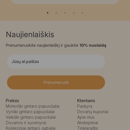
Naujienlaiškis
Prenumeruokite naujienlaiškį ir gaukite
10% nuolaidą
Prenumeruoti
Prekės
Klientams
Moteriški gintaro papuošalai
Paskyra
Vyriški gintaro papuošalai
Dovanų kuponai
Vaikiški gintaro papuošalai
Apie mus
Dovanos ir suvenyrai
Atsiliepimai
Kolekciniai gintaro gabalai
Tinklaraštis