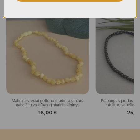
Panašūs produktai
Matinis šviesiai geltono gludinto gintaro
Prabangus juodas matin
gabalėlių vaikiškas gintarinis vėrinys
rutuliukų vaikiškas 
18,00
€
25,0