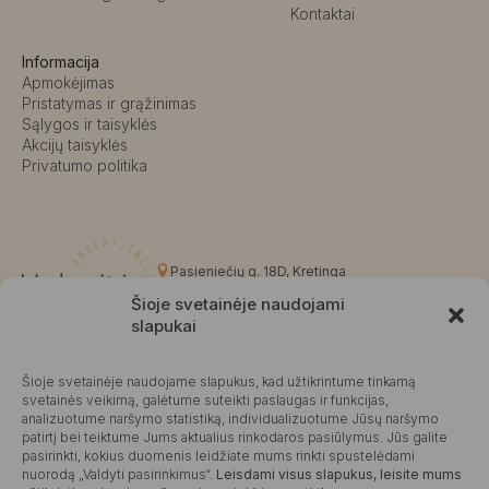
Kontaktai
Informacija
Apmokėjimas
Pristatymas ir grąžinimas
Sąlygos ir taisyklės
Akcijų taisyklės
Privatumo politika
Pasieniečių g. 18D, Kretinga
+370 676 63691
Šioje svetainėje naudojami
info@kalvaite.lt
slapukai
Šioje svetainėje naudojame slapukus, kad užtikrintume tinkamą
Kalvaitė
svetainės veikimą, galėtume suteikti paslaugas ir funkcijas,
analizuotume naršymo statistiką, individualizuotume Jūsų naršymo
Produktų įvertinimas
4.99 / 5
Atsiliepimai
patirtį bei teiktume Jums aktualius rinkodaros pasiūlymus. Jūs galite
pasirinkti, kokius duomenis leidžiate mums rinkti spustelėdami
nuorodą „Valdyti pasirinkimus“.
Leisdami visus slapukus, leisite mums