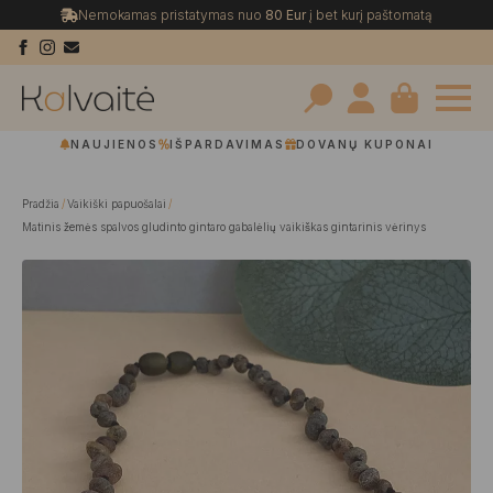
Nemokamas pristatymas nuo
80 Eur
į bet kurį paštomatą
Search
NAUJIENOS
IŠPARDAVIMAS
DOVANŲ KUPONAI
for:
Pradžia
Vaikiški papuošalai
Matinis žemės spalvos gludinto gintaro gabalėlių vaikiškas gintarinis vėrinys