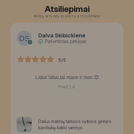
Atsiliepimai
MŪSŲ MYLIMŲ KLIENTŲ ATSILIEPIMAI
Daiva Skibickiene
Patvirtintas pirkėjas
5/5
Labai labai,tai mano ir man.😊
Prieš 1 d.
Dailus matinių tamsios vyšnios gintaro
karoliukų kaklo vėrinys