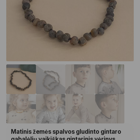
Matinis žemės spalvos gludinto gintaro
gabalėlių vaikiškas gintarinis vėrinys