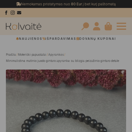
Nemokamas pristatymas nuo
80 Eur
į bet kurį paštomatą
Search
NAUJIENOS
IŠPARDAVIMAS
DOVANŲ KUPONAI
for:
Pradžia
Moteriški papuošalai
Apyrankės
Minimalistinė matinio juodo gintaro apyrankė su blizgia peizažinio gintaro detale