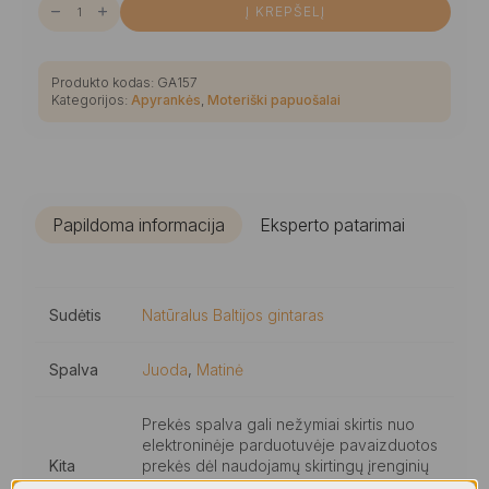
Į KREPŠELĮ
kiekis:
Minimalistinė
matinio
juodo
gintaro
Produkto kodas:
GA157
apyrankė
Kategorijos:
Apyrankės
,
Moteriški papuošalai
su
blizgia
peizažinio
gintaro
detale
Papildoma informacija
Eksperto patarimai
Sudėtis
Natūralus Baltijos gintaras
Spalva
Juoda
,
Matinė
Prekės spalva gali nežymiai skirtis nuo
elektroninėje parduotuvėje pavaizduotos
Kita
prekės dėl naudojamų skirtingų įrenginių
informacija
ekranų ypatybių, nustatymų ir/ar apšvietimo