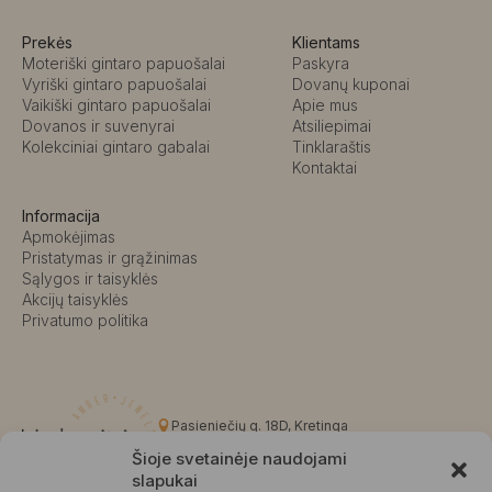
Prekės
Klientams
Moteriški gintaro papuošalai
Paskyra
Vyriški gintaro papuošalai
Dovanų kuponai
Vaikiški gintaro papuošalai
Apie mus
Dovanos ir suvenyrai
Atsiliepimai
Kolekciniai gintaro gabalai
Tinklaraštis
Kontaktai
Informacija
Apmokėjimas
Pristatymas ir grąžinimas
Sąlygos ir taisyklės
Akcijų taisyklės
Privatumo politika
Pasieniečių g. 18D, Kretinga
+370 676 63691
Šioje svetainėje naudojami
info@kalvaite.lt
slapukai