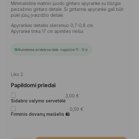
Minimalistinė matinio juodo gintaro apyrankė su blizgia
peizažinio gintaro detale. Ši gintarinė apyrankė gali būti
puiki jūsų įvaizdžio detalė.
Apyrankės detalės skersmuo 0,7-0,8 cm.
Apyrankė tinka 17 cm apimties riešui.
Numatoma pristatymo data: rugpjūčio 11 - 12 d.
Liko 2
Papildomi priedai
3,00
€
Sidabro valymo servetėlė
0,50
€
Firminis dovanų maišelis 🛍
produkto