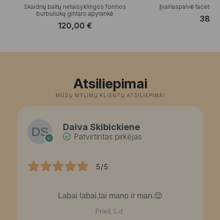
Skaidrių baltų netaisyklingos formos
Įvairiaspalvė facetuo
burbuliukų gintaro apyrankė
38,
120,00
€
Atsiliepimai
MŪSŲ MYLIMŲ KLIENTŲ ATSILIEPIMAI
Daiva Skibickiene
Patvirtintas pirkėjas
5/5
Labai labai,tai mano ir man.😊
Prieš 1 d.