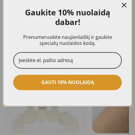
nuotraukose., Visiems mūsų gaminiams
Gaukite
10% nuolaidą
suteikiama 24 mėn. kokybės garantija.
dabar!
Prenumeruokite naujienlaiškį ir gaukite
specialų nuolaidos kodą.
Panašūs produktai
GAUTI 10% NUOLAIDĄ