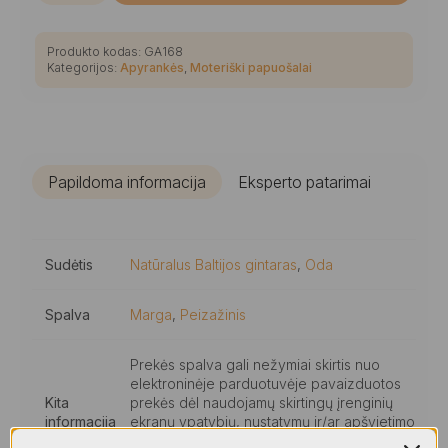
Minimalistinė
mozaikinio
peizažinio
gintaro
Produkto kodas:
GA168
apyrankė
Kategorijos:
Apyrankės
,
Moteriški papuošalai
ant
juodos
odos
Papildoma informacija
Eksperto patarimai
Sudėtis
Natūralus Baltijos gintaras
,
Oda
Spalva
Marga
,
Peizažinis
Prekės spalva gali nežymiai skirtis nuo
elektroninėje parduotuvėje pavaizduotos
Kita
prekės dėl naudojamų skirtingų įrenginių
informacija
ekranų ypatybių, nustatymų ir/ar apšvietimo
nuotraukose., Visiems mūsų gaminiams