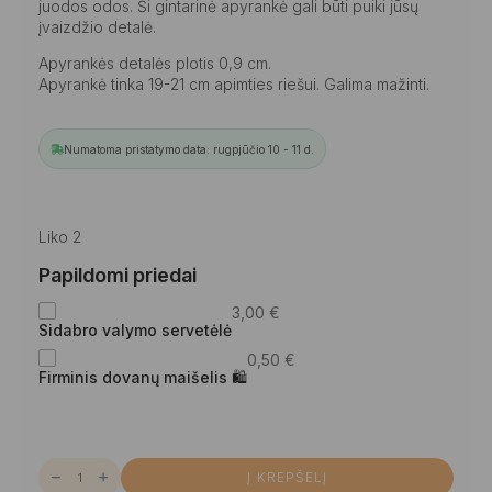
juodos odos. Ši gintarinė apyrankė gali būti puiki jūsų
įvaizdžio detalė.
Apyrankės detalės plotis 0,9 cm.
Apyrankė tinka 19-21 cm apimties riešui. Galima mažinti.
Numatoma pristatymo data: rugpjūčio 10 - 11 d.
Liko 2
Papildomi priedai
3,00
€
Sidabro valymo servetėlė
0,50
€
Firminis dovanų maišelis 🛍
produkto
Į KREPŠELĮ
kiekis: