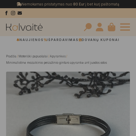
Nemokamas pristatymas nuo
80 Eur
į bet kurį paštomatą
Search
NAUJIENOS
IŠPARDAVIMAS
DOVANŲ KUPONAI
for:
Pradžia
Moteriški papuošalai
Apyrankės
Minimalistinė mozaikinio peizažinio gintaro apyrankė ant juodos odos