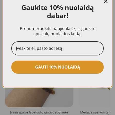
suteikiama 24 mėn. kokybės garantija.
Gaukite
10% nuolaidą
dabar!
Prenumeruokite naujienlaiškį ir gaukite
specialų nuolaidos kodą.
Panašūs produktai
GAUTI 10% NUOLAIDĄ
Įvairiaspalvė facetuoto gintaro apyrankė
Medaus spalvos gintaro 