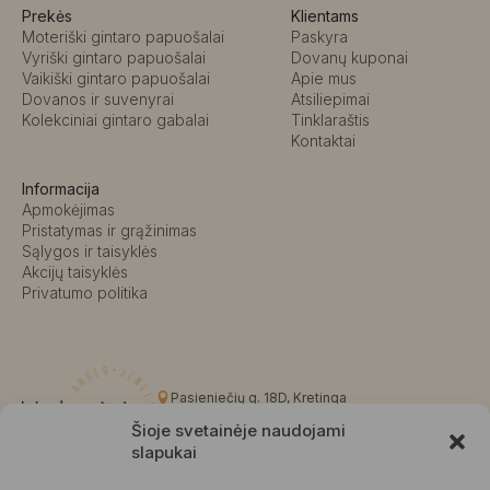
Prekės
Klientams
Moteriški gintaro papuošalai
Paskyra
Vyriški gintaro papuošalai
Dovanų kuponai
Vaikiški gintaro papuošalai
Apie mus
Dovanos ir suvenyrai
Atsiliepimai
Kolekciniai gintaro gabalai
Tinklaraštis
Kontaktai
Informacija
Apmokėjimas
Pristatymas ir grąžinimas
Sąlygos ir taisyklės
Akcijų taisyklės
Privatumo politika
Pasieniečių g. 18D, Kretinga
+370 676 63691
Šioje svetainėje naudojami
info@kalvaite.lt
slapukai