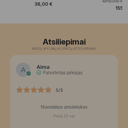
kampuotai šlifuot
38,00
€
155,
Atsiliepimai
MŪSŲ MYLIMŲ KLIENTŲ ATSILIEPIMAI
Alma
Patvirtintas pirkėjas
5/5
Nuostabus amuletukas
Prieš 23 val