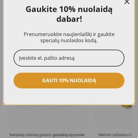
suteikiama 24 mėn. kokybės garantija.
Gaukite
10% nuolaidą
dabar!
Prenumeruokite naujienlaiškį ir gaukite
specialų nuolaidos kodą.
Panašūs produktai
AKCIJA!
GAUTI 10% NUOLAIDĄ
Natūralių matinių gintaro gabalėlių apyrankė
Matinio natūralios for