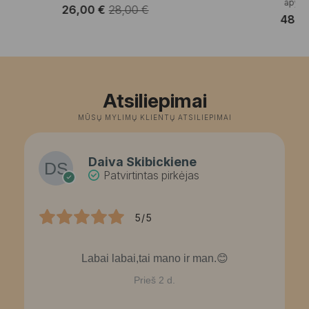
apyran
26,00
€
28,00
€
Original
Current
48,
price
price
was:
is:
28,00 €.
26,00 €.
Atsiliepimai
MŪSŲ MYLIMŲ KLIENTŲ ATSILIEPIMAI
Daiva Skibickiene
Patvirtintas pirkėjas
5/5
Labai labai,tai mano ir man.😊
Prieš 2 d.