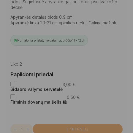
odos. Ši gintarinė apyrankė gali būti puiki jūsų įvaizdžio
detalė.
Apyrankės detalės plotis 0,9 cm.
Apyrankė tinka 20-21 cm apimties riešui. Galima mažinti.
Numatoma pristatymo data: rugpjūčio 11 - 12 d.
Liko 2
Papildomi priedai
3,00
€
Sidabro valymo servetėlė
0,50
€
Firminis dovanų maišelis 🛍
produkto
Į KREPŠELĮ
kiekis: