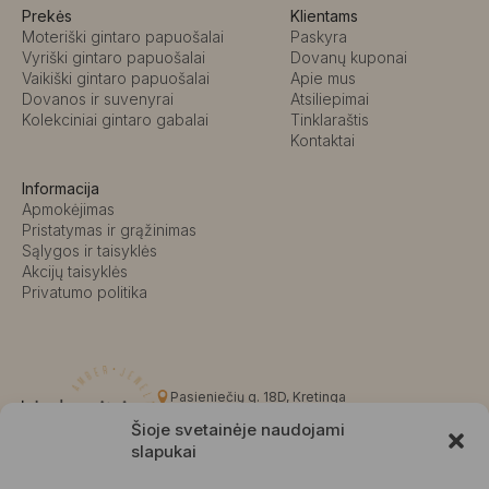
Prekės
Klientams
Moteriški gintaro papuošalai
Paskyra
Vyriški gintaro papuošalai
Dovanų kuponai
Vaikiški gintaro papuošalai
Apie mus
Dovanos ir suvenyrai
Atsiliepimai
Kolekciniai gintaro gabalai
Tinklaraštis
Kontaktai
Informacija
Apmokėjimas
Pristatymas ir grąžinimas
Sąlygos ir taisyklės
Akcijų taisyklės
Privatumo politika
Pasieniečių g. 18D, Kretinga
+370 676 63691
Šioje svetainėje naudojami
info@kalvaite.lt
slapukai