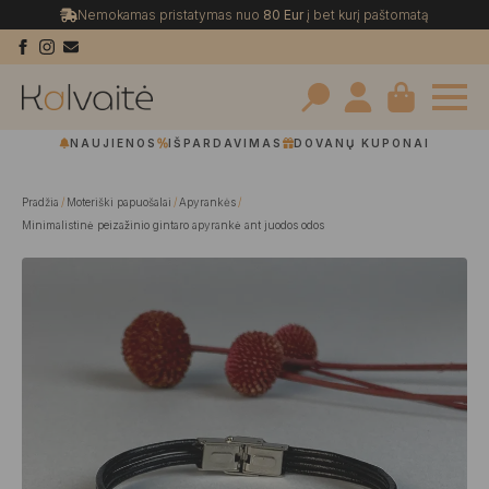
Nemokamas pristatymas nuo
80 Eur
į bet kurį paštomatą
Search
NAUJIENOS
IŠPARDAVIMAS
DOVANŲ KUPONAI
for:
Pradžia
Moteriški papuošalai
Apyrankės
Minimalistinė peizažinio gintaro apyrankė ant juodos odos