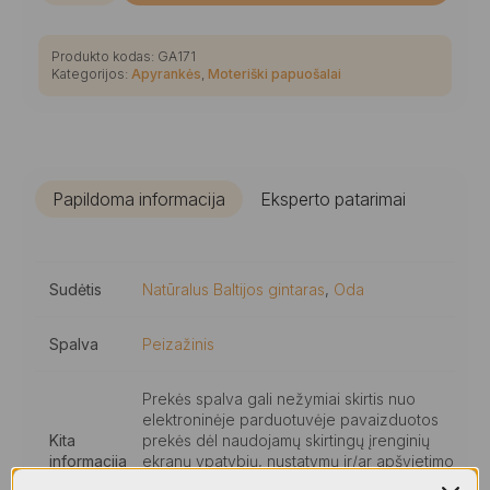
Minimalistinė
peizažinio
gintaro
apyrankė
Produkto kodas:
GA171
ant
Kategorijos:
Apyrankės
,
Moteriški papuošalai
juodos
odos
Papildoma informacija
Eksperto patarimai
Sudėtis
Natūralus Baltijos gintaras
,
Oda
Spalva
Peizažinis
Prekės spalva gali nežymiai skirtis nuo
elektroninėje parduotuvėje pavaizduotos
Kita
prekės dėl naudojamų skirtingų įrenginių
informacija
ekranų ypatybių, nustatymų ir/ar apšvietimo
nuotraukose., Visiems mūsų gaminiams