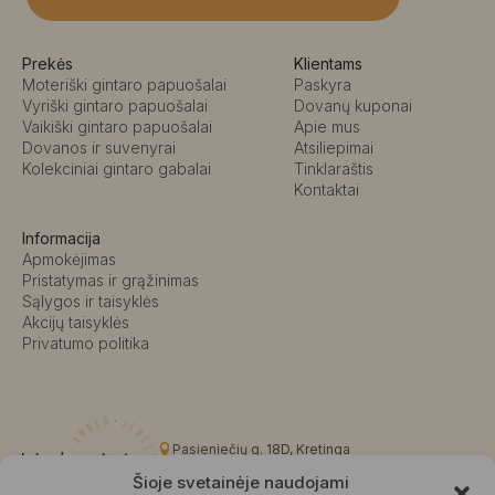
Prekės
Klientams
Moteriški gintaro papuošalai
Paskyra
Vyriški gintaro papuošalai
Dovanų kuponai
Vaikiški gintaro papuošalai
Apie mus
Dovanos ir suvenyrai
Atsiliepimai
Kolekciniai gintaro gabalai
Tinklaraštis
Kontaktai
Informacija
Apmokėjimas
Pristatymas ir grąžinimas
Sąlygos ir taisyklės
Akcijų taisyklės
Privatumo politika
Pasieniečių g. 18D, Kretinga
+370 676 63691
Šioje svetainėje naudojami
info@kalvaite.lt