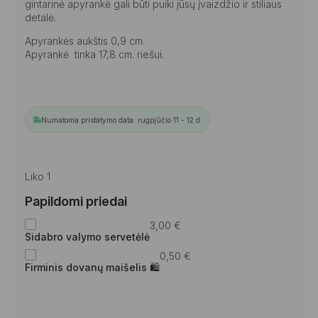
gintarinė apyrankė gali būti puiki jūsų įvaizdžio ir stiliaus
detalė.
Apyrankės aukštis 0,9 cm.
Apyrankė tinka 17,8 cm. riešui.
Numatoma pristatymo data: rugpjūčio 11 - 12 d.
Liko 1
Papildomi priedai
3,00
€
Sidabro valymo servetėlė
0,50
€
Firminis dovanų maišelis 🛍