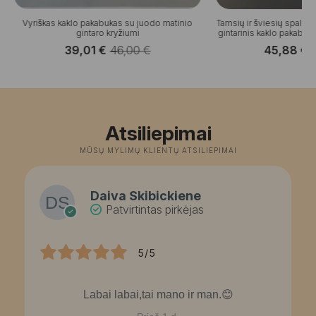
Vyriškas kaklo pakabukas su juodo matinio
Tamsių ir šviesių spalvu
gintaro kryžiumi
gintarinis kaklo pakabuka
39,01
€
46,00
€
45,88
€
Original
Current
O
C
price
price
p
p
was:
is:
w
is
46,00 €.
39,01 €.
6
4
Atsiliepimai
MŪSŲ MYLIMŲ KLIENTŲ ATSILIEPIMAI
Daiva Skibickiene
Patvirtintas pirkėjas
5/5
Labai labai,tai mano ir man.😊