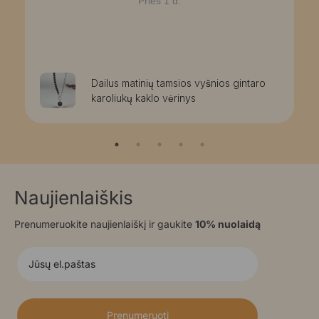
Prieš 1 d.
Dailus matinių tamsios vyšnios gintaro
karoliukų kaklo vėrinys
Naujienlaiškis
Prenumeruokite naujienlaiškį ir gaukite
10% nuolaidą
Prenumeruoti