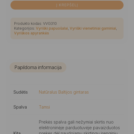
Į KREPŠELĮ
Produkto kodas:
VVG310
Kategorijos:
Vyriški papuošalai
,
Vyriški vienetiniai gaminiai
,
Vyriškos apyrankės
Papildoma informacija
Sudėtis
Natūralus Baltijos gintaras
Spalva
Tamsi
Prekės spalva gali nežymiai skirtis nuo
elektroninėje parduotuvėje pavaizduotos
Kita
prekės dėl naudojamų skirtingų įrenginių