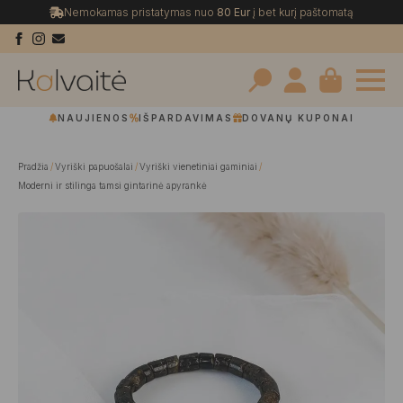
Nemokamas pristatymas nuo
80 Eur
į bet kurį paštomatą
Search
NAUJIENOS
IŠPARDAVIMAS
DOVANŲ KUPONAI
for:
Pradžia
Vyriški papuošalai
Vyriški vienetiniai gaminiai
Moderni ir stilinga tamsi gintarinė apyrankė