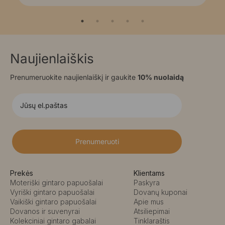
Naujienlaiškis
Prenumeruokite naujienlaiškį ir gaukite
10% nuolaidą
Prenumeruoti
Prekės
Klientams
Moteriški gintaro papuošalai
Paskyra
Vyriški gintaro papuošalai
Dovanų kuponai
Vaikiški gintaro papuošalai
Apie mus
Dovanos ir suvenyrai
Atsiliepimai
Kolekciniai gintaro gabalai
Tinklaraštis