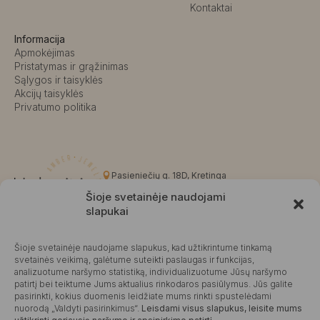
Kontaktai
Informacija
Apmokėjimas
Pristatymas ir grąžinimas
Sąlygos ir taisyklės
Akcijų taisyklės
Privatumo politika
Pasieniečių g. 18D, Kretinga
+370 676 63691
Šioje svetainėje naudojami
info@kalvaite.lt
slapukai
Šioje svetainėje naudojame slapukus, kad užtikrintume tinkamą
Kalvaitė
svetainės veikimą, galėtume suteikti paslaugas ir funkcijas,
analizuotume naršymo statistiką, individualizuotume Jūsų naršymo
Produktų įvertinimas
4.99 / 5
Atsiliepimai
patirtį bei teiktume Jums aktualius rinkodaros pasiūlymus. Jūs galite
pasirinkti, kokius duomenis leidžiate mums rinkti spustelėdami
nuorodą „Valdyti pasirinkimus“.
Leisdami visus slapukus, leisite mums