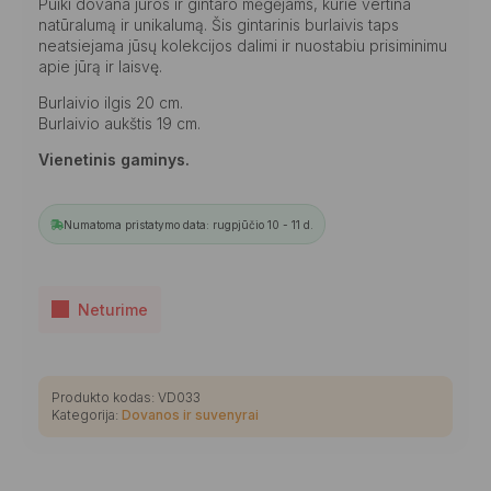
Puiki dovana jūros ir gintaro mėgėjams, kurie vertina
natūralumą ir unikalumą. Šis gintarinis burlaivis taps
neatsiejama jūsų kolekcijos dalimi ir nuostabiu prisiminimu
apie jūrą ir laisvę.
Burlaivio ilgis 20 cm.
Burlaivio aukštis 19 cm.
Vienetinis gaminys.
Numatoma pristatymo data: rugpjūčio 10 - 11 d.
Neturime
Produkto kodas:
VD033
Kategorija:
Dovanos ir suvenyrai