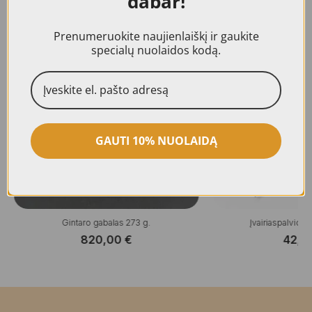
dabar!
Panašūs produktai
Prenumeruokite naujienlaiškį ir gaukite
specialų nuolaidos kodą.
GAUTI 10% NUOLAIDĄ
Gintaro gabalas 273 g.
Įvairiaspalvio gi
820,00
€
42,0