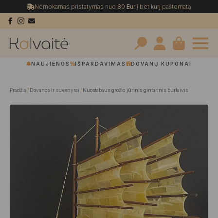
Nemokamas pristatymas nuo
80 Eur
į bet kurį paštomatą
Search
NAUJIENOS
IŠPARDAVIMAS
DOVANŲ KUPONAI
for:
Pradžia
Dovanos ir suvenyrai
Nuostabaus grožio jūrinis gintarinis burlaivis