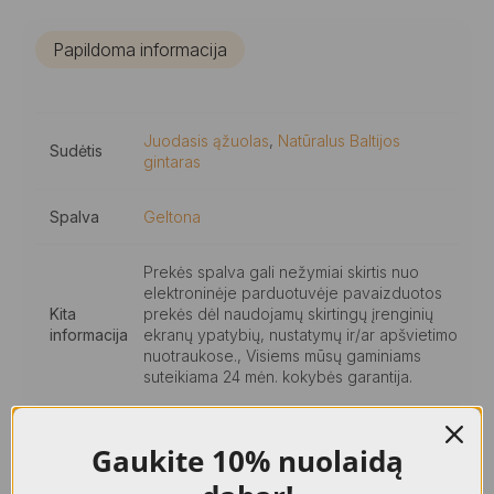
Papildoma informacija
Juodasis ąžuolas
,
Natūralus Baltijos
Sudėtis
gintaras
Spalva
Geltona
Prekės spalva gali nežymiai skirtis nuo
elektroninėje parduotuvėje pavaizduotos
Kita
prekės dėl naudojamų skirtingų įrenginių
informacija
ekranų ypatybių, nustatymų ir/ar apšvietimo
nuotraukose., Visiems mūsų gaminiams
suteikiama 24 mėn. kokybės garantija.
Gaukite
10% nuolaidą