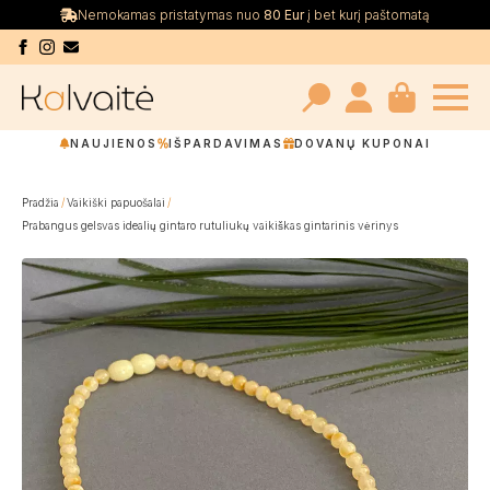
Nemokamas pristatymas nuo
80 Eur
į bet kurį paštomatą
Search
NAUJIENOS
IŠPARDAVIMAS
DOVANŲ KUPONAI
for:
Pradžia
Vaikiški papuošalai
Prabangus gelsvas idealių gintaro rutuliukų vaikiškas gintarinis vėrinys