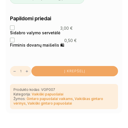
Papildomi priedai
3,00
€
Sidabro valymo servetėlė
0,50
€
Firminis dovanų maišelis 🛍
produkto
Į KREPŠELĮ
kiekis:
Prabangus
gelsvas
idealių
gintaro
Produkto kodas:
VGP007
rutuliukų
Kategorija:
Vaikiški papuošalai
vaikiškas
Žymos:
Gintaro papuošalai vaikams
,
Vaikiškas gintaro
gintarinis
vėrinys
vėrinys
,
Vaikiški gintaro papuošalai