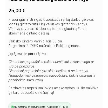
25,00
€
Prabangus ir stilingas kruopštaus rankų darbo gelsvas
idealių gintaro rutuliukų vaikiškas gintarinis vėrinys.
Vėrinys suvertas iš idealios formos gludintų
5 mm
skersmens gintaro detalių.
Vaikiško gintaro vėrinio ilgis 33 cm.
Pagaminta iš
100%
natūralaus Baltijos gintaro.
Įspėjimai ir perspėjimai:
Gintarinius papuošalus reikia nuimti, kai vaikas miega ar
yra be priežiūros.
Gintariniai papuošalai yra skirti nešioti, o ne kramtyti.
Naudodamiesi gintariniais papuošalais, būkite atsargūs ir
prižiūrėkite savo vaiką.
Pardavėjas neprisiima jokios atsakomybės už šio vaikiško
gintaro papuošalo nešiojimą!
Numatoma pristatymo data: rugpjūčio 7 - 10 d.