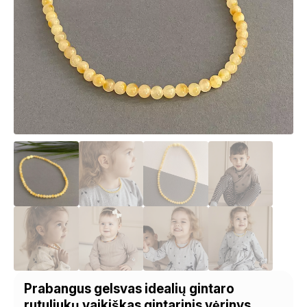
Prabangus gelsvas idealių gintaro
rutuliukų vaikiškas gintarinis vėrinys