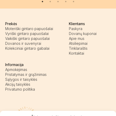
Prekės
Klientams
Moteriški gintaro papuošalai
Paskyra
Vyriški gintaro papuošalai
Dovanų kuponai
Vaikiški gintaro papuošalai
Apie mus
Dovanos ir suvenyrai
Atsiliepimai
Kolekciniai gintaro gabalai
Tinklaraštis
Kontaktai
Informacija
Apmokėjimas
Pristatymas ir grąžinimas
Sąlygos ir taisyklės
Akcijų taisyklės
Privatumo politika
Pasieniečių g. 18D, Kretinga