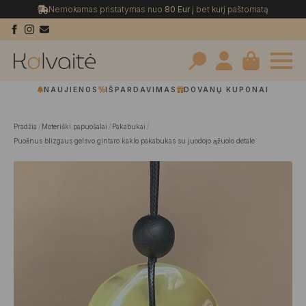
Nemokamas pristatymas nuo
80 Eur
į bet kurį paštomatą
Search
NAUJIENOS
IŠPARDAVIMAS
DOVANŲ KUPONAI
for:
Pradžia
Moteriški papuošalai
Pakabukai
Puošnus blizgaus gelsvo gintaro kaklo pakabukas su juodojo ąžuolo detale