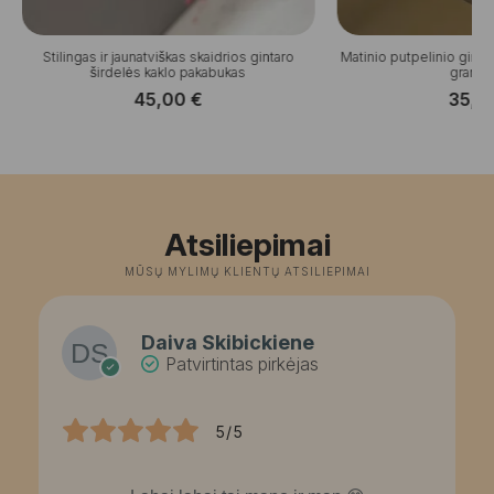
Stilingas ir jaunatviškas skaidrios gintaro
Matinio putpelinio ginta
širdelės kaklo pakabukas
grandin
45,00
€
35,0
Atsiliepimai
MŪSŲ MYLIMŲ KLIENTŲ ATSILIEPIMAI
Daiva Skibickiene
Patvirtintas pirkėjas
5/5