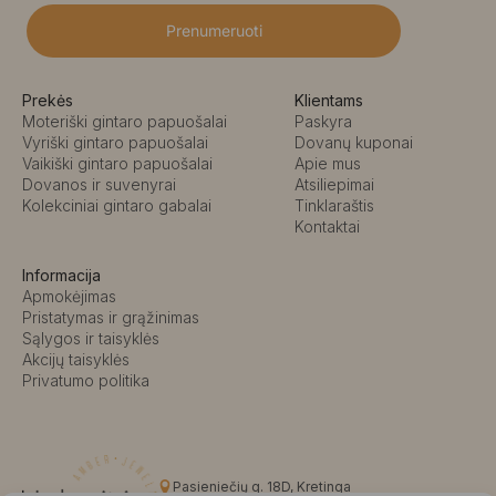
Prenumeruoti
Prekės
Klientams
Moteriški gintaro papuošalai
Paskyra
Vyriški gintaro papuošalai
Dovanų kuponai
Vaikiški gintaro papuošalai
Apie mus
Dovanos ir suvenyrai
Atsiliepimai
Kolekciniai gintaro gabalai
Tinklaraštis
Kontaktai
Informacija
Apmokėjimas
Pristatymas ir grąžinimas
Sąlygos ir taisyklės
Akcijų taisyklės
Privatumo politika
Pasieniečių g. 18D, Kretinga