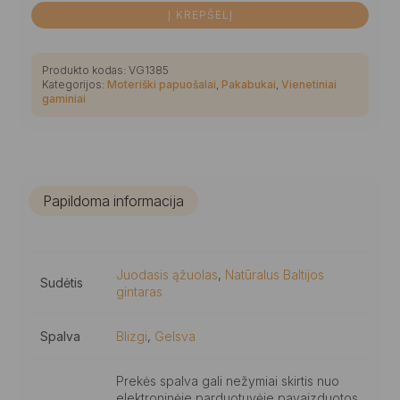
Į KREPŠELĮ
Produkto kodas:
VG1385
Kategorijos:
Moteriški papuošalai
,
Pakabukai
,
Vienetiniai
gaminiai
Papildoma informacija
Juodasis ąžuolas
,
Natūralus Baltijos
Sudėtis
gintaras
Spalva
Blizgi
,
Gelsva
Prekės spalva gali nežymiai skirtis nuo
elektroninėje parduotuvėje pavaizduotos