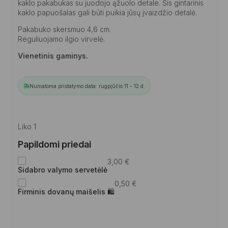
kaklo pakabukas su juodojo ąžuolo detale. Šis gintarinis
kaklo papuošalas gali būti puikia jūsų įvaizdžio detalė.
Pakabuko skersmuo 4,6 cm.
Reguliuojamo ilgio virvelė.
Vienetinis gaminys.
Numatoma pristatymo data: rugpjūčio 11 - 12 d.
Liko 1
Papildomi priedai
3,00
€
Sidabro valymo servetėlė
0,50
€
Firminis dovanų maišelis 🛍