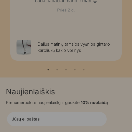
Labai labai,tai mano ir man.😊
Prieš 2 d.
Dailus matinių tamsios vyšnios gintaro
karoliukų kaklo vėrinys
Naujienlaiškis
Prenumeruokite naujienlaiškį ir gaukite
10% nuolaidą