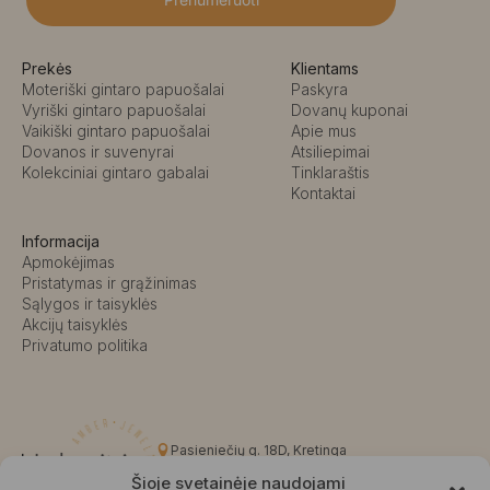
Prekės
Klientams
Moteriški gintaro papuošalai
Paskyra
Vyriški gintaro papuošalai
Dovanų kuponai
Vaikiški gintaro papuošalai
Apie mus
Dovanos ir suvenyrai
Atsiliepimai
Kolekciniai gintaro gabalai
Tinklaraštis
Kontaktai
Informacija
Apmokėjimas
Pristatymas ir grąžinimas
Sąlygos ir taisyklės
Akcijų taisyklės
Privatumo politika
Pasieniečių g. 18D, Kretinga
+370 676 63691
Šioje svetainėje naudojami