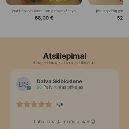
Įvairiaspalvis facetuoto gintaro vėrinys
Įvairiaspalvių gintar
68,00
€
52,0
Atsiliepimai
MŪSŲ MYLIMŲ KLIENTŲ ATSILIEPIMAI
Daiva Skibickiene
Patvirtintas pirkėjas
5/5
Labai labai,tai mano ir man.😊