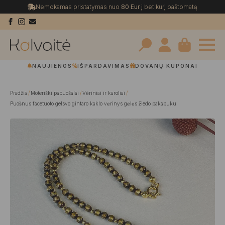
Nemokamas pristatymas nuo
80 Eur
į bet kurį paštomatą
Search
NAUJIENOS
IŠPARDAVIMAS
DOVANŲ KUPONAI
for:
Pradžia
Moteriški papuošalai
Vėriniai ir karoliai
Puošnus facetuoto gelsvo gintaro kaklo vėrinys gėlės žiedo pakabuku