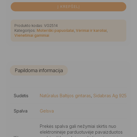
Į KREPŠELĮ
Produkto kodas:
VG2514
Kategorijos:
Moteriški papuošalai
,
Vėriniai ir karoliai
,
Vienetiniai gaminiai
Papildoma informacija
Sudėtis
Natūralus Baltijos gintaras
,
Sidabras Ag 925
Spalva
Gelsva
Prekės spalva gali nežymiai skirtis nuo
elektroninėje parduotuvėje pavaizduotos