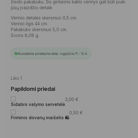
žiedo pakabuku. Šis gintarinis kaklo vėrinys gali būti puiki
jūsų įvaizdžio detalė.
Vėrinio detalės skersmuo 0,5 cm.
Vėrinio ilgis 44 cm.
Pakabuko skersmuo 5,0 cm.
Svoris 8,08 g.
Numatoma pristatymo data: rugpjūčio 11 - 12 d.
Liko 1
Papildomi priedai
3,00
€
Sidabro valymo servetėlė
0,50
€
Firminis dovanų maišelis 🛍