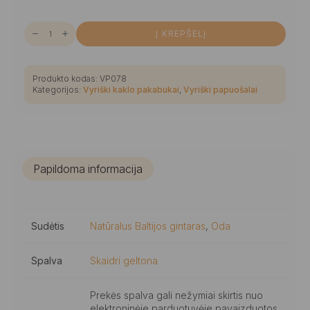
produkto
Į KREPŠELĮ
kiekis:
Puošnus
skaidraus
gintaro
su
Produkto kodas:
VP078
samanėlėmis
Kategorijos:
Vyriški kaklo pakabukai
,
Vyriški papuošalai
vyriškas
kaklo
pakabukas
-
kryželis
Papildoma informacija
Sudėtis
Natūralus Baltijos gintaras
,
Oda
Spalva
Skaidri geltona
Prekės spalva gali nežymiai skirtis nuo
elektroninėje parduotuvėje pavaizduotos