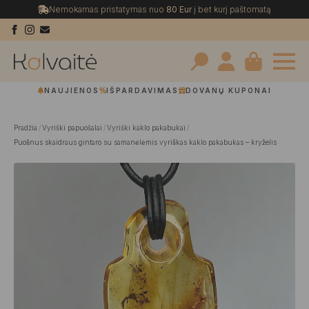
Nemokamas pristatymas nuo
80 Eur
į bet kurį paštomatą
Search
NAUJIENOS
IŠPARDAVIMAS
DOVANŲ KUPONAI
for:
Pradžia
Vyriški papuošalai
Vyriški kaklo pakabukai
Puošnus skaidraus gintaro su samanėlėmis vyriškas kaklo pakabukas – kryželis