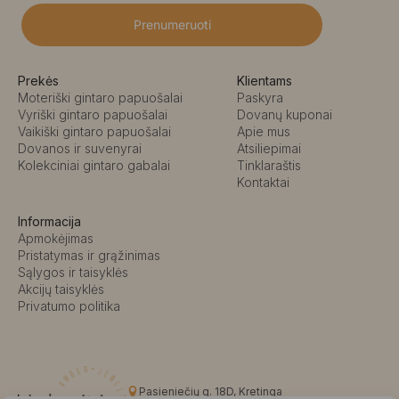
Prenumeruoti
Prekės
Klientams
Moteriški gintaro papuošalai
Paskyra
Vyriški gintaro papuošalai
Dovanų kuponai
Vaikiški gintaro papuošalai
Apie mus
Dovanos ir suvenyrai
Atsiliepimai
Kolekciniai gintaro gabalai
Tinklaraštis
Kontaktai
Informacija
Apmokėjimas
Pristatymas ir grąžinimas
Sąlygos ir taisyklės
Akcijų taisyklės
Privatumo politika
Pasieniečių g. 18D, Kretinga