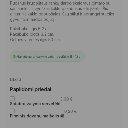
Puošnus kruopštaus rankų darbo skaidraus gintaro su
samanėlėmis vyriškas kaklo pakabukas – kryželis. Šis
gintarinis kaklo papuošalas jūsų stiliui ir aprangai suteiks
gyvumo ir mados pojūtį.
Pakabuko ilgis 6,2 cm.
Pakabuko plotis 3,2 cm.
Odinės virvelės ilgis 50 cm.
Numatoma pristatymo data: rugpjūčio 11 - 12 d.
Liko 3
Papildomi priedai
3,00
€
Sidabro valymo servetėlė
0,50
€
Firminis dovanų maišelis 🛍