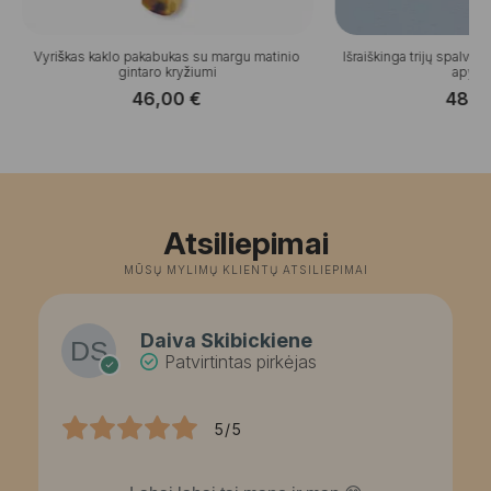
Vyriškas kaklo pakabukas su margu matinio
Išraiškinga trijų spalvų 
gintaro kryžiumi
apyran
46,00
€
48,
Atsiliepimai
MŪSŲ MYLIMŲ KLIENTŲ ATSILIEPIMAI
Daiva Skibickiene
Patvirtintas pirkėjas
5/5