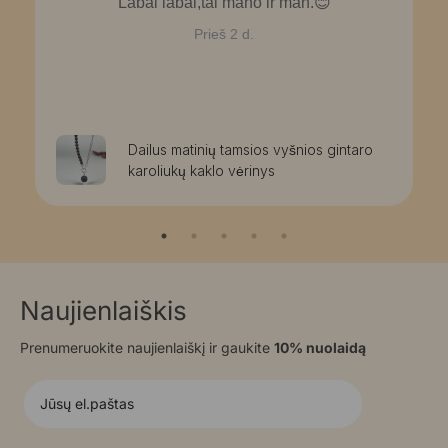
Labai labai,tai mano ir man.😊
Prieš 2 d.
Dailus matinių tamsios vyšnios gintaro
karoliukų kaklo vėrinys
Naujienlaiškis
Prenumeruokite naujienlaiškį ir gaukite
10% nuolaidą