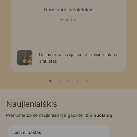
Nuostabus amuletukas
Prieš 1 d.
Dailus apvalus gelsvų atspalvių gintaro
amuletas
Naujienlaiškis
Prenumeruokite naujienlaiškį ir gaukite
10% nuolaidą