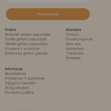
Prenumeruoti
Prekės
Klientams
Moteriški gintaro papuošalai
Paskyra
Vyriški gintaro papuošalai
Dovanų kuponai
Vaikiški gintaro papuošalai
Apie mus
Dovanos ir suvenyrai
Atsiliepimai
Kolekciniai gintaro gabalai
Tinklaraštis
Kontaktai
Informacija
Apmokėjimas
Pristatymas ir grąžinimas
Sąlygos ir taisyklės
Akcijų taisyklės
Privatumo politika