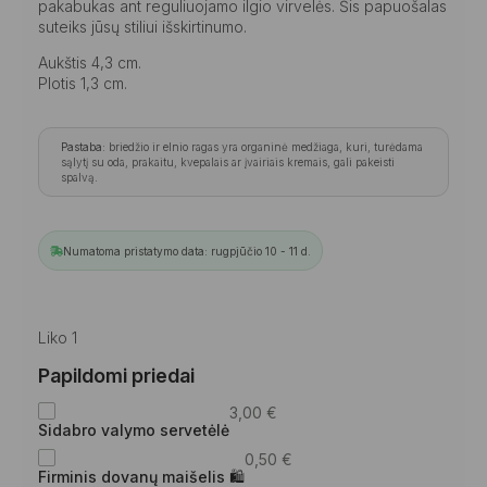
pakabukas ant reguliuojamo ilgio virvelės. Šis papuošalas
suteiks jūsų stiliui išskirtinumo.
Aukštis 4,3 cm.
Plotis 1,3 cm.
Pastaba:
briedžio ir elnio ragas yra organinė medžiaga, kuri, turėdama
sąlytį su oda, prakaitu, kvepalais ar įvairiais kremais, gali pakeisti
spalvą.
Numatoma pristatymo data: rugpjūčio 10 - 11 d.
Liko 1
Papildomi priedai
3,00
€
Sidabro valymo servetėlė
0,50
€
Firminis dovanų maišelis 🛍