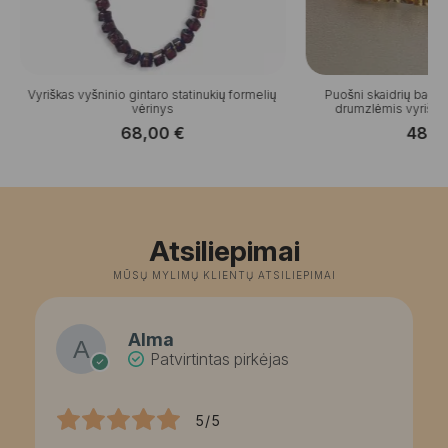
Vyriškas vyšninio gintaro statinukių formelių
Puošni skaidrių bačkuc
vėrinys
drumzlėmis vyriška
68,00
€
48,
Atsiliepimai
MŪSŲ MYLIMŲ KLIENTŲ ATSILIEPIMAI
Alma
Patvirtintas pirkėjas
5/5