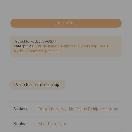
Į KREPŠELĮ
Produkto kodas:
VVG277
Kategorijos:
Vyriški kaklo pakabukai
,
Vyriški papuošalai
,
Vyriški vienetiniai gaminiai
Papildoma informacija
Sudėtis
Briedžio ragas
,
Natūralus Baltijos gintaras
Spalva
Skaidri geltona