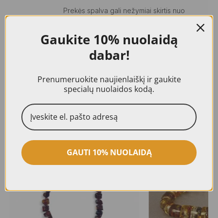
Prekės spalva gali nežymiai skirtis nuo
elektroninėje parduotuvėje pavaizduotos
Kita
prekės dėl naudojamų skirtingų įrenginių
Gaukite
10% nuolaidą
informacija
ekranų ypatybių, nustatymų ir/ar apšvietimo
nuotraukose., Visiems mūsų gaminiams
dabar!
suteikiama 24 mėn. kokybės garantija.
Prenumeruokite naujienlaiškį ir gaukite
specialų nuolaidos kodą.
Panašūs produktai
GAUTI 10% NUOLAIDĄ