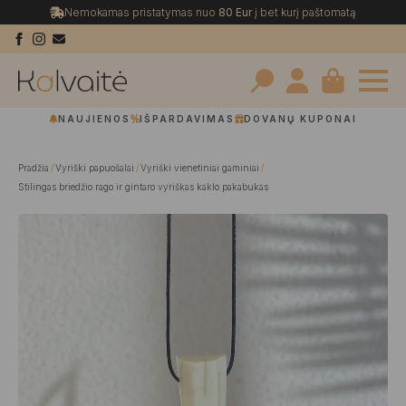
Nemokamas pristatymas nuo
80 Eur
į bet kurį paštomatą
Search
NAUJIENOS
IŠPARDAVIMAS
DOVANŲ KUPONAI
for:
Pradžia
Vyriški papuošalai
Vyriški vienetiniai gaminiai
Stilingas briedžio rago ir gintaro vyriškas kaklo pakabukas