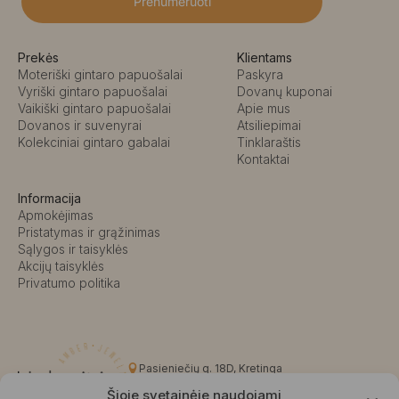
Prenumeruoti
Prekės
Klientams
Moteriški gintaro papuošalai
Paskyra
Vyriški gintaro papuošalai
Dovanų kuponai
Vaikiški gintaro papuošalai
Apie mus
Dovanos ir suvenyrai
Atsiliepimai
Kolekciniai gintaro gabalai
Tinklaraštis
Kontaktai
Informacija
Apmokėjimas
Pristatymas ir grąžinimas
Sąlygos ir taisyklės
Akcijų taisyklės
Privatumo politika
Pasieniečių g. 18D, Kretinga
+370 676 63691
Šioje svetainėje naudojami