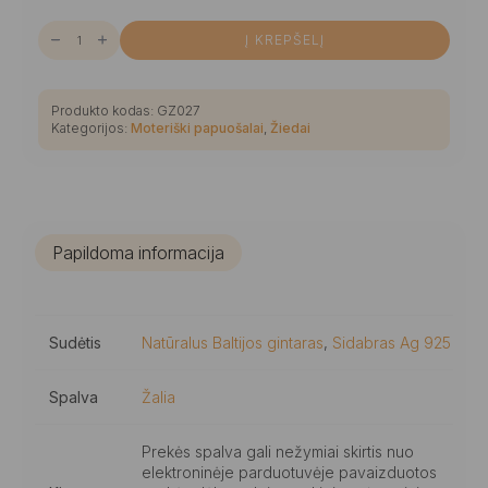
produkto
Į KREPŠELĮ
kiekis:
Stilingas
dvigubas
žalio
facetuoto
Produkto kodas:
GZ027
gintaro
Kategorijos:
Moteriški papuošalai
,
Žiedai
žiedas
Papildoma informacija
Sudėtis
Natūralus Baltijos gintaras
,
Sidabras Ag 925
Spalva
Žalia
Prekės spalva gali nežymiai skirtis nuo
elektroninėje parduotuvėje pavaizduotos