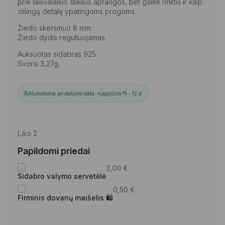
prie laisvalaikio stiliaus aprangos, bet galite rinktis ir kaip
stilingą detalę ypatingoms progoms.
Žiedo skersmuo 8 mm.
Žiedo dydis reguliuojamas.
Auksuotas sidabras 925
Svoris 3,27g.
Numatoma pristatymo data: rugpjūčio 11 - 12 d.
Liko 2
Papildomi priedai
3,00
€
Sidabro valymo servetėlė
0,50
€
Firminis dovanų maišelis 🛍