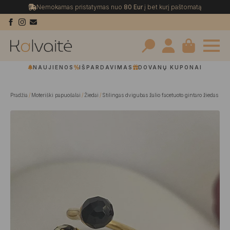
Nemokamas pristatymas nuo
80 Eur
į bet kurį paštomatą
Search
NAUJIENOS
IŠPARDAVIMAS
DOVANŲ KUPONAI
for:
Pradžia
Moteriški papuošalai
Žiedai
Stilingas dvigubas žalio facetuoto gintaro žiedas