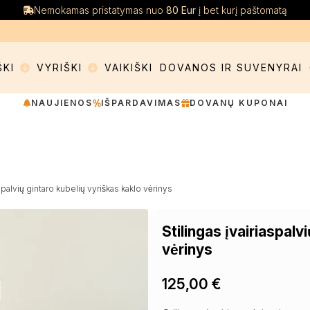
Nemokamas pristatymas nuo
80 Eur
į bet kurį paštomatą
ŠKI
VYRIŠKI
VAIKIŠKI
DOVANOS IR SUVENYRAI
NAUJIENOS
IŠPARDAVIMAS
DOVANŲ KUPONAI
spalvių gintaro kubelių vyriškas kaklo vėrinys
Stilingas įvairiaspalvi
vėrinys
125,00
€