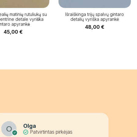
alių matinių rutuliukų su
Išraiškinga trijų spalvų gintaro
centrine detale vyriška
detalių vyriška apyrankė
intaro apyrankė
48,00
€
45,00
€
Olga
Patvirtintas pirkėjas