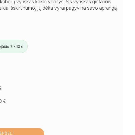
 kubelių vyriškas kaklo vėrinys. Šis vyriškas gintarinis
teikia išskirtinumo, jų dėka vyrai pagyvina savo aprangą
ūčio 7 - 10 d.
€
50
€
REPŠELĮ