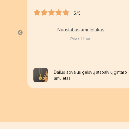
5/5
Nuostabus amuletukas
Prieš 11 val
aužomis
Dailus apvalus gelsvų atspalvių gintaro
amuletas