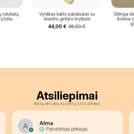
̨ rutuliukų
Vyriškas kaklo pakabukas su
Stilinga ide
ryželiu
skaidriu gintaro kryžiumi
šviesia 
g
44,00
€
48,00
€
Original
Current
price
price
was:
is:
48,00 €.
44,00 €.
Atsiliepimai
MŪSŲ MYLIMŲ KLIENTŲ ATSILIEPIMAI
Alma
Patvirtintas pirkėjas