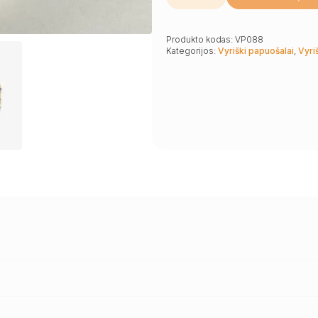
Stilingas
įvairiaspalvių
gintaro
kubelių
Produkto kodas:
VP088
vyriškas
Kategorijos:
Vyriški papuošalai
,
Vyriš
kaklo
vėrinys