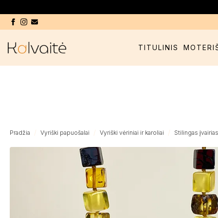
TITULINIS
MOTERI
Pradžia
Vyriški papuošalai
Vyriški vėriniai ir karoliai
Stilingas įvairia