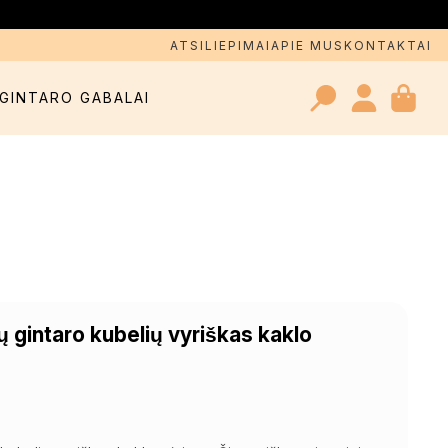
ATSILIEPIMAI
APIE MUS
KONTAKTAI
GINTARO GABALAI
Search
for:
ų gintaro kubelių vyriškas kaklo