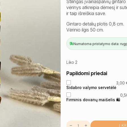
Stilingas įvairiaspalvių gintaro
vėrinys atkreipia dėmesį ir su
ir taip išreiškia save.
Gintaro detalių plotis 0,8 cm.
Vėrinio ilgis 50 cm.
Numatoma pristatymo data: rugpj
Liko 2
Papildomi priedai
3,00
Sidabro valymo servetėlė
0,
Firminis dovanų maišelis 🛍
produkto
Į K
kiekis: