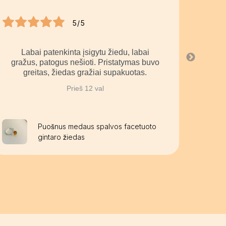
5/5
Labai patenkinta įsigytu žiedu, labai
La
gražus, patogus nešioti. Pristatymas buvo
greitas, žiedas gražiai supakuotas.
Prieš 12 val
Puošnus medaus spalvos facetuoto
gintaro žiedas