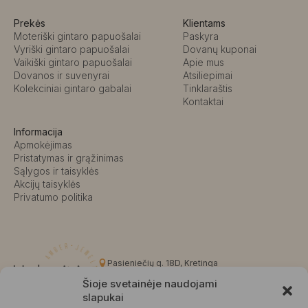
Prekės
Klientams
Moteriški gintaro papuošalai
Paskyra
Vyriški gintaro papuošalai
Dovanų kuponai
Vaikiški gintaro papuošalai
Apie mus
Dovanos ir suvenyrai
Atsiliepimai
Kolekciniai gintaro gabalai
Tinklaraštis
Kontaktai
Informacija
Apmokėjimas
Pristatymas ir grąžinimas
Sąlygos ir taisyklės
Akcijų taisyklės
Privatumo politika
Pasieniečių g. 18D, Kretinga
+370 676 63691
Šioje svetainėje naudojami
info@kalvaite.lt
slapukai