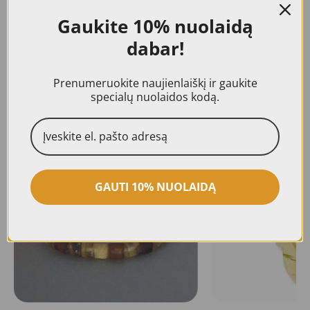
nuotraukose., Visiems mūsų gaminiams
Gaukite
10% nuolaidą
suteikiama 24 mėn. kokybės garantija.
dabar!
Prenumeruokite naujienlaiškį ir gaukite
specialų nuolaidos kodą.
Panašūs produktai
AKCIJA!
GAUTI 10% NUOLAIDĄ