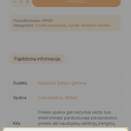
Į KREPŠELĮ
kiekis:
Stilingas
įvairiaspalvių
matinių
gintaro
Produkto kodas:
VP081
karoliukų
Kategorijos:
Vyriški papuošalai
,
Vyriški vėriniai ir karoliai
vyriškas
kaklo
vėrinys
Papildoma informacija
Sudėtis
Natūralus Baltijos gintaras
Spalva
Įvairiaspalvis
,
Matinė
Prekės spalva gali nežymiai skirtis nuo
elektroninėje parduotuvėje pavaizduotos
Kita
prekės dėl naudojamų skirtingų įrenginių
informacija
ekranų ypatybių, nustatymų ir/ar apšvietimo