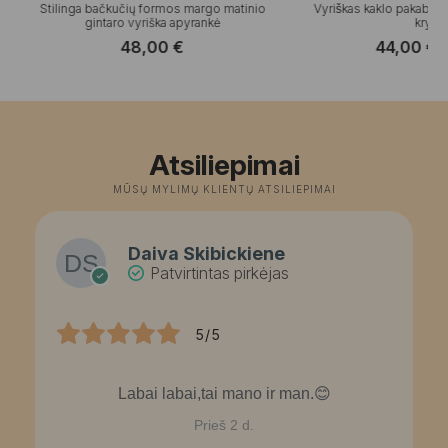
Stilinga bačkučių formos margo matinio
Vyriškas kaklo pakabuka
gintaro vyriška apyrankė
kryži
48,00
€
44,00
€
O
C
p
p
w
is
4
4
Atsiliepimai
MŪSŲ MYLIMŲ KLIENTŲ ATSILIEPIMAI
Daiva Skibickiene
Patvirtintas pirkėjas
5/5
Labai labai,tai mano ir man.😊
Prieš 2 d.