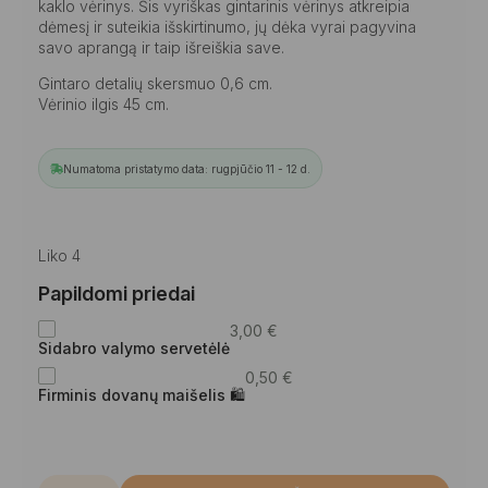
kaklo vėrinys. Šis vyriškas gintarinis vėrinys atkreipia
dėmesį ir suteikia išskirtinumo, jų dėka vyrai pagyvina
savo aprangą ir taip išreiškia save.
Gintaro detalių skersmuo 0,6 cm.
Vėrinio ilgis 45 cm.
Numatoma pristatymo data: rugpjūčio 11 - 12 d.
Liko 4
Papildomi priedai
3,00
€
Sidabro valymo servetėlė
0,50
€
Firminis dovanų maišelis 🛍
produkto