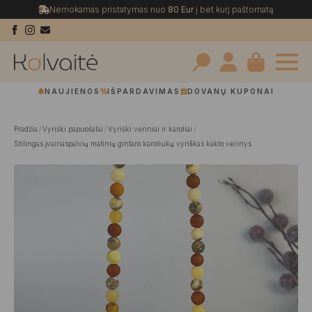
Nemokamas pristatymas nuo
80 Eur
į bet kurį paštomatą
Search
NAUJIENOS
IŠPARDAVIMAS
DOVANŲ KUPONAI
for:
Pradžia
Vyriški papuošalai
Vyriški vėriniai ir karoliai
Stilingas įvairiaspalvių matinių gintaro karoliukų vyriškas kaklo vėrinys