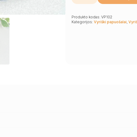
Stilingas
ir
išskirtinis
matinio
Produkto kodas:
VP102
ir
Kategorijos:
Vyriški papuošalai
,
Vyriš
blizgaus
gintaro
apyrankės
ir
vėrinio
rinkinys