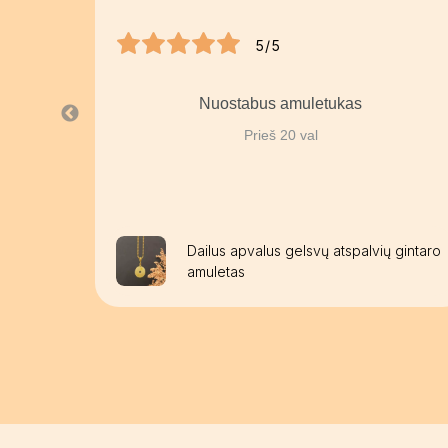
5/5
Nuostabus amuletukas
Prieš 20 val
aužomis
Dailus apvalus gelsvų atspalvių gintaro
amuletas