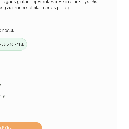
ir blizgaus gintaro apyrankės ir vėrinio rinkinys. Šis
jūsų aprangai suteiks mados pojūtį.
riešui.
ūčio 10 - 11 d.
€
50
€
REPŠELĮ