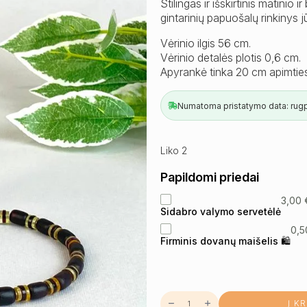
Stilingas ir išskirtinis matinio 
gintarinių papuošalų rinkinys 
Vėrinio ilgis 56 cm.
Vėrinio detalės plotis 0,6 cm.
Apyrankė tinka 20 cm apimties 
Numatoma pristatymo data: rugpj
Liko 2
Papildomi priedai
3,00
Sidabro valymo servetėlė
0,
Firminis dovanų maišelis 🛍
produkto
Į K
kiekis: