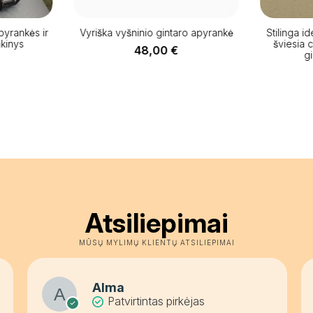
yrankės ir
Vyriška vyšninio gintaro apyrankė
Stilinga ide
nkinys
šviesia 
48,00
€
g
Atsiliepimai
MŪSŲ MYLIMŲ KLIENTŲ ATSILIEPIMAI
Alma
Patvirtintas pirkėjas