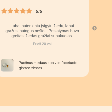
5/5
Labai patenkinta įsigytu žiedu, labai
La
gražus, patogus nešioti. Pristatymas buvo
greitas, žiedas gražiai supakuotas.
Prieš 20 val
Puošnus medaus spalvos facetuoto
gintaro žiedas