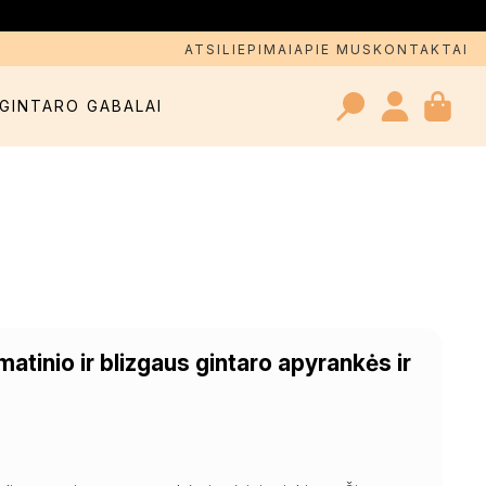
ATSILIEPIMAI
APIE MUS
KONTAKTAI
GINTARO GABALAI
Search
for:
s matinio ir blizgaus gintaro apyrankės ir