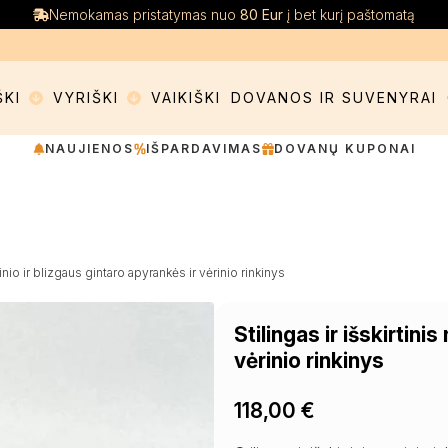
Nemokamas pristatymas nuo
80 Eur
į bet kurį paštomatą
ŠKI
VYRIŠKI
VAIKIŠKI
DOVANOS IR SUVENYRAI
NAUJIENOS
IŠPARDAVIMAS
DOVANŲ KUPONAI
tinio ir blizgaus gintaro apyrankės ir vėrinio rinkinys
Stilingas ir išskirtini
vėrinio rinkinys
118,00
€