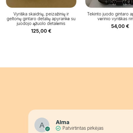
Vyriška skaidrių, peizažinių ir
Tekinto juodo gintaro ap
geltonų gintaro detalių apyrankė su
vėrinio vyriškas ri
juodojo ąžuolo detalėmis
54,00
€
125,00
€
Alma
Patvirtintas pirkėjas