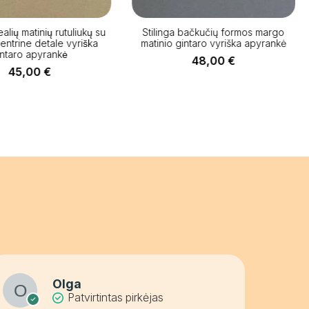
alių matinių rutuliukų su
Stilinga bačkučių formos margo
centrine detale vyriška
matinio gintaro vyriška apyrankė
intaro apyrankė
48,00
€
45,00
€
Olga
Patvirtintas pirkėjas