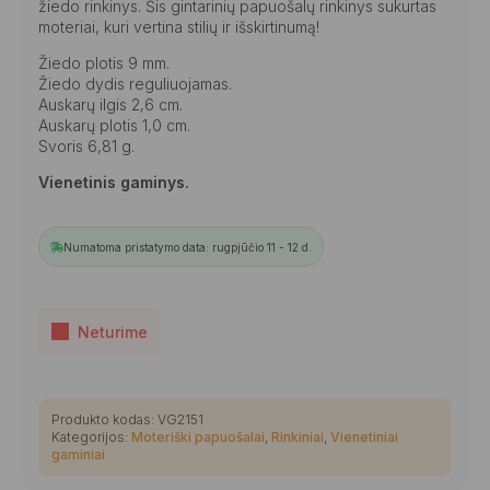
žiedo rinkinys. Šis gintarinių papuošalų rinkinys sukurtas
moteriai, kuri vertina stilių ir išskirtinumą!
Žiedo plotis 9 mm.
Žiedo dydis reguliuojamas.
Auskarų ilgis 2,6 cm.
Auskarų plotis 1,0 cm.
Svoris 6,81 g.
Vienetinis gaminys.
Numatoma pristatymo data: rugpjūčio 11 - 12 d.
Neturime
Produkto kodas:
VG2151
Kategorijos:
Moteriški papuošalai
,
Rinkiniai
,
Vienetiniai
gaminiai