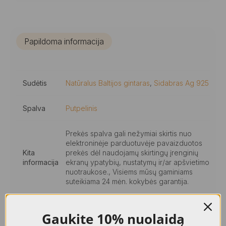
Papildoma informacija
Sudėtis
Natūralus Baltijos gintaras
,
Sidabras Ag 925
Spalva
Putpelinis
Prekės spalva gali nežymiai skirtis nuo
elektroninėje parduotuvėje pavaizduotos
Kita
prekės dėl naudojamų skirtingų įrenginių
informacija
ekranų ypatybių, nustatymų ir/ar apšvietimo
nuotraukose., Visiems mūsų gaminiams
suteikiama 24 mėn. kokybės garantija.
Gaukite
10% nuolaidą