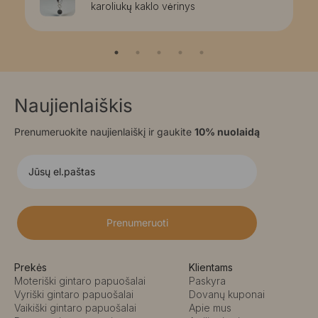
karoliukų kaklo vėrinys
Naujienlaiškis
Prenumeruokite naujienlaiškį ir gaukite
10% nuolaidą
Prenumeruoti
Prekės
Klientams
Moteriški gintaro papuošalai
Paskyra
Vyriški gintaro papuošalai
Dovanų kuponai
Vaikiški gintaro papuošalai
Apie mus