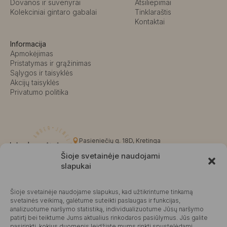
Dovanos ir suvenyrai
Atsiliepimai
Kolekciniai gintaro gabalai
Tinklaraštis
Kontaktai
Informacija
Apmokėjimas
Pristatymas ir grąžinimas
Sąlygos ir taisyklės
Akcijų taisyklės
Privatumo politika
Pasieniečių g. 18D, Kretinga
+370 676 63691
Šioje svetainėje naudojami
info@kalvaite.lt
slapukai
Šioje svetainėje naudojame slapukus, kad užtikrintume tinkamą
Kalvaitė
svetainės veikimą, galėtume suteikti paslaugas ir funkcijas,
analizuotume naršymo statistiką, individualizuotume Jūsų naršymo
Produktų įvertinimas
4.99 / 5
Atsiliepimai
patirtį bei teiktume Jums aktualius rinkodaros pasiūlymus. Jūs galite
pasirinkti, kokius duomenis leidžiate mums rinkti spustelėdami