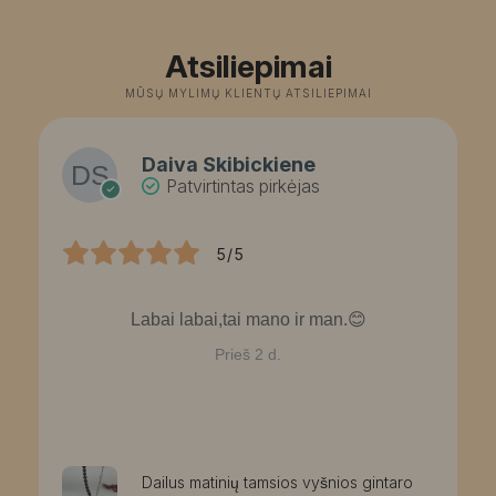
2
Atsiliepimai
MŪSŲ MYLIMŲ KLIENTŲ ATSILIEPIMAI
Daiva Skibickiene
Patvirtintas pirkėjas
5/5
Labai labai,tai mano ir man.😊
Prieš 2 d.
Dailus matinių tamsios vyšnios gintaro