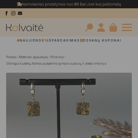
Nemokamas pristatymas nuo
80 Eur
į bet kurį paštomatą
Search
NAUJIENOS
IŠPARDAVIMAS
DOVANŲ KUPONAI
for:
Pradžia
Moteriški papuošalai
Rinkiniai
Stilingas kubelių formos putpelinio gintaro auskarų ir žiedo rinkinys