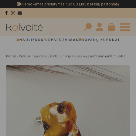
Nemokamas pristatymas nuo
80 Eur
į bet kurį paštomatą
Search
NAUJIENOS
IŠPARDAVIMAS
DOVANŲ KUPONAI
for:
Pradžia
Moteriški papuošalai
Žiedai
Stilingas susisukęs peizažinio gintaro žiedas