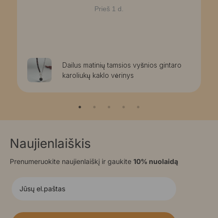
Prieš 1 d.
Dailus matinių tamsios vyšnios gintaro
karoliukų kaklo vėrinys
Naujienlaiškis
Prenumeruokite naujienlaiškį ir gaukite
10% nuolaidą