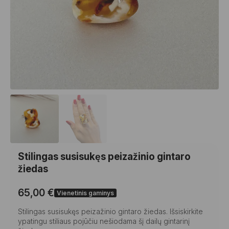
Stilingas susisukęs peizažinio gintaro
žiedas
65,00
€
Vienetinis gaminys
Stilingas susisukęs peizažinio gintaro žiedas. Išsiskirkite
ypatingu stiliaus pojūčiu nešiodama šį dailų gintarinį