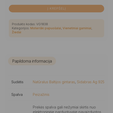
Į KREPŠELĮ
Produkto kodas:
VG1838
Kategorijos:
Moteriški papuošalai
,
Vienetiniai gaminiai
,
Žiedai
Papildoma informacija
Sudėtis
Natūralus Baltijos gintaras
,
Sidabras Ag 925
Spalva
Peizažinis
Prekės spalva gali nežymiai skirtis nuo
elektroninėje parduotuvėje pavaizduotos