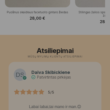
Puošnus skaidraus facetuoto gintaro žiedas
Stilingas žalios spalv
žied
28,00
€
28,
Atsiliepimai
MŪSŲ MYLIMŲ KLIENTŲ ATSILIEPIMAI
Daiva Skibickiene
Patvirtintas pirkėjas
5/5
Labai labai,tai mano ir man.😊