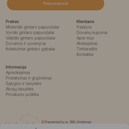
Prenumeruoti
Prekės
Klientams
Moteriški gintaro papuošalai
Paskyra
Vyriški gintaro papuošalai
Dovanų kuponai
Vaikiški gintaro papuošalai
Apie mus
Dovanos ir suvenyrai
Atsiliepimai
Kolekciniai gintaro gabalai
Tinklaraštis
Kontaktai
Informacija
Apmokėjimas
Pristatymas ir grąžinimas
Sąlygos ir taisyklės
Akcijų taisyklės
Privatumo politika
Pasieniečių g. 18D, Kretinga
+370 676 63691