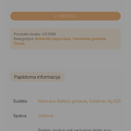
Į KREPŠELĮ
Produkto kodas:
VG1089
Kategorijos:
Moteriški papuošalai
,
Vienetiniai gaminiai
,
Žiedai
Papildoma informacija
Sudėtis
Natūralus Baltijos gintaras
,
Sidabras Ag 925
Spalva
Geltona
Prekės spalva gali nežymiai skirtis nuo