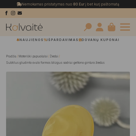
Nemokamas pristatymas nuo
80 Eur
į bet kurį paštomatą
Search
NAUJIENOS
IŠPARDAVIMAS
DOVANŲ KUPONAI
for:
Pradžia
Moteriški papuošalai
Žiedai
Subtilus gludinto ovalo formos blizgus sodriai geltono gintaro žiedas