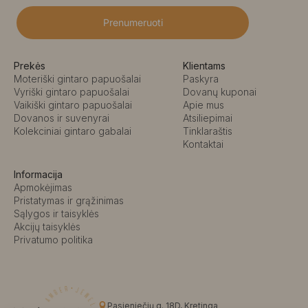
Prenumeruoti
Prekės
Klientams
Moteriški gintaro papuošalai
Paskyra
Vyriški gintaro papuošalai
Dovanų kuponai
Vaikiški gintaro papuošalai
Apie mus
Dovanos ir suvenyrai
Atsiliepimai
Kolekciniai gintaro gabalai
Tinklaraštis
Kontaktai
Informacija
Apmokėjimas
Pristatymas ir grąžinimas
Sąlygos ir taisyklės
Akcijų taisyklės
Privatumo politika
Pasieniečių g. 18D, Kretinga