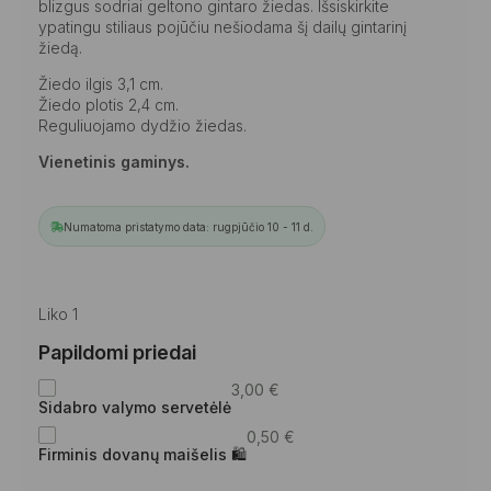
blizgus sodriai geltono gintaro žiedas. Išsiskirkite
ypatingu stiliaus pojūčiu nešiodama šį dailų gintarinį
žiedą.
Žiedo ilgis 3,1 cm.
Žiedo plotis 2,4 cm.
Reguliuojamo dydžio žiedas.
Vienetinis gaminys.
Numatoma pristatymo data: rugpjūčio 10 - 11 d.
Liko 1
Papildomi priedai
3,00
€
Sidabro valymo servetėlė
0,50
€
Firminis dovanų maišelis 🛍