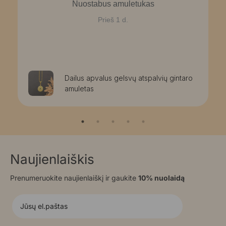
Nuostabus amuletukas
Prieš 1 d.
Dailus apvalus gelsvų atspalvių gintaro
amuletas
Naujienlaiškis
Prenumeruokite naujienlaiškį ir gaukite
10% nuolaidą