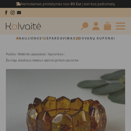
Nemokamas pristatymas nuo
80 Eur
į bet kurį paštomatą
Search
NAUJIENOS
IŠPARDAVIMAS
DOVANŲ KUPONAI
for:
Pradžia
Moteriški papuošalai
Apyrankės
Žavinga skaidraus medaus spalvos gintaro apyrankė