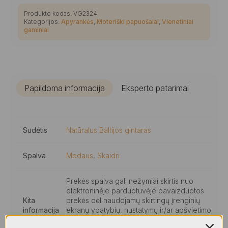
Produkto kodas:
VG2324
Kategorijos:
Apyrankės
,
Moteriški papuošalai
,
Vienetiniai
gaminiai
Papildoma informacija
Eksperto patarimai
Sudėtis
Natūralus Baltijos gintaras
Spalva
Medaus
,
Skaidri
Prekės spalva gali nežymiai skirtis nuo
elektroninėje parduotuvėje pavaizduotos
Kita
prekės dėl naudojamų skirtingų įrenginių
informacija
ekranų ypatybių, nustatymų ir/ar apšvietimo
nuotraukose., Visiems mūsų gaminiams