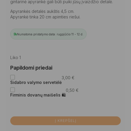
gintarinė apyrankė gali būti puiki jūsų įvaizdžio detalė.
Apyrankės detalės aukštis 4,5 cm.
Apyrankė tinka 20 cm apimties riešui.
Numatoma pristatymo data: rugpjūčio 11 - 12 d.
Liko 1
Papildomi priedai
3,00
€
Sidabro valymo servetėlė
0,50
€
Firminis dovanų maišelis 🛍
Į KREPŠELĮ