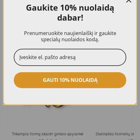
suteikiama 24 mėn. kokybės garantija.
Gaukite
10% nuolaidą
dabar!
Prenumeruokite naujienlaiškį ir gaukite
Panašūs produktai
specialų nuolaidos kodą.
GAUTI 10% NUOLAIDĄ
Trikampio formų skaidri gintaro apyrankė
Statinaitės formelių skai