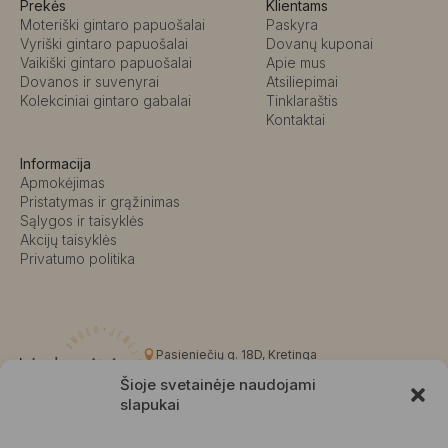
Prekės
Klientams
Moteriški gintaro papuošalai
Paskyra
Vyriški gintaro papuošalai
Dovanų kuponai
Vaikiški gintaro papuošalai
Apie mus
Dovanos ir suvenyrai
Atsiliepimai
Kolekciniai gintaro gabalai
Tinklaraštis
Kontaktai
Informacija
Apmokėjimas
Pristatymas ir grąžinimas
Sąlygos ir taisyklės
Akcijų taisyklės
Privatumo politika
Pasieniečių g. 18D, Kretinga
+370 676 63691
Šioje svetainėje naudojami
info@kalvaite.lt
slapukai