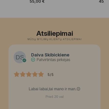
55,00
€
45,0
Atsiliepimai
MŪSŲ MYLIMŲ KLIENTŲ ATSILIEPIMAI
Daiva Skibickiene
Patvirtintas pirkėjas
5/5
Labai labai,tai mano ir man.😊
Prieš 20 val