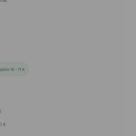
ūčio 10 - 11 d.
€
50
€