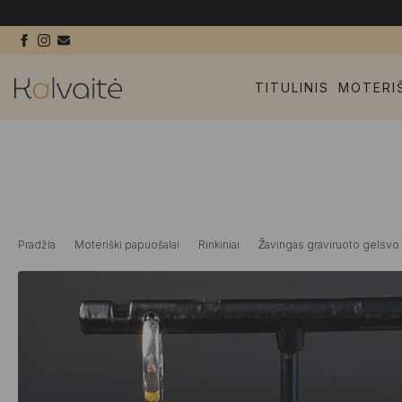
TITULINIS
MOTERI
Pradžia
Moteriški papuošalai
Rinkiniai
Žavingas graviruoto gelsvo g