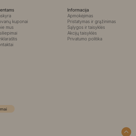
ientams
Informacija
askyra
Apmokėjimas
ovanų kuponai
Pristatymas ir grąžinimas
pie mus
Sąlygos ir taisyklės
siliepimai
Akcijų taisyklės
nklaraštis
Privatumo politika
ntaktai
imai