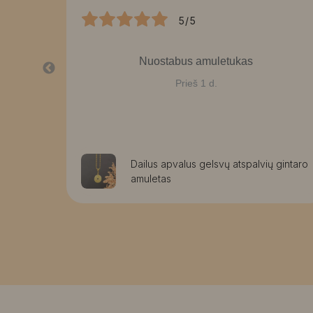
5/5
Nuostabus amuletukas
Prieš 1 d.
aužomis
Dailus apvalus gelsvų atspalvių gintaro
amuletas