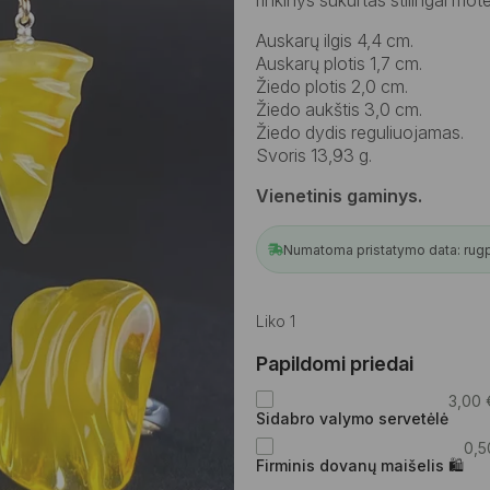
Auskarų ilgis 4,4 cm.
Auskarų plotis 1,7 cm.
Žiedo plotis 2,0 cm.
Žiedo aukštis 3,0 cm.
Žiedo dydis reguliuojamas.
Svoris 13,93 g.
Vienetinis gaminys.
Numatoma pristatymo data: rugpj
Liko 1
Papildomi priedai
3,00
Sidabro valymo servetėlė
0,
Firminis dovanų maišelis 🛍