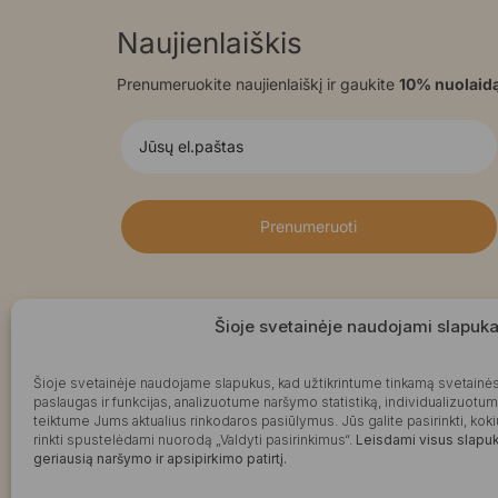
Naujienlaiškis
Prenumeruokite naujienlaiškį ir gaukite
10% nuolaid
Prenumeruoti
Šioje svetainėje naudojami slapuka
Šioje svetainėje naudojame slapukus, kad užtikrintume tinkamą svetainės
paslaugas ir funkcijas, analizuotume naršymo statistiką, individualizuotu
teiktume Jums aktualius rinkodaros pasiūlymus. Jūs galite pasirinkti, k
rinkti spustelėdami nuorodą „Valdyti pasirinkimus“.
Leisdami visus slapuku
geriausią naršymo ir apsipirkimo patirtį.