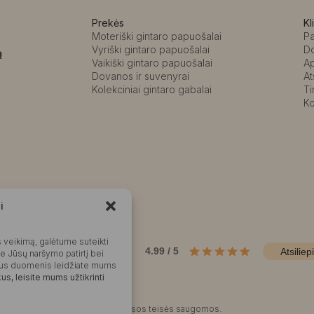
Prekės
Kl
Moteriški gintaro papuošalai
P
Vyriški gintaro papuošalai
D
ą
Vaikiški gintaro papuošalai
A
Dovanos ir suvenyrai
At
Kolekciniai gintaro gabalai
Ti
Ko
i
Kalvaitė
 veikimą, galėtume suteikti
Produktų įvertinimas
4.99 / 5
Atsiliep
me Jūsų naršymo patirtį bei
okius duomenis leidžiate mums
s, leisite mums užtikrinti
©2025 Visos teisės saugomos.