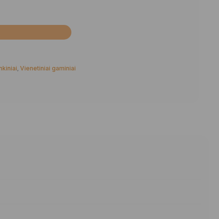
Į
nkiniai
,
Vienetiniai gaminiai