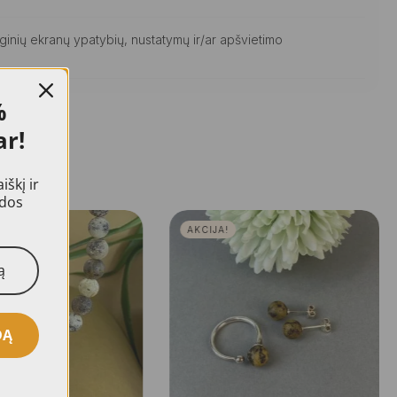
ginių ekranų ypatybių, nustatymų ir/ar apšvietimo
%
ar!
škį ir
idos
AKCIJA!
DĄ