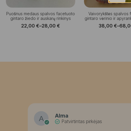
Puošnus medaus spalvos facetuoto
Vaivorykštės spalvos
gintaro žiedo ir auskarų rinkinys
gintaro vėrinio ir apyran
22,00
€
–
28,00
€
38,00
€
–
68,
Price
Price
range:
range
22,00 €
38,0
through
thro
28,00 €
68,0
Alma
Patvirtintas pirkėjas