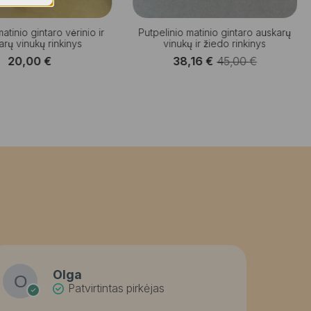
atinio gintaro vėrinio ir
Putpelinio matinio gintaro auskarų
rų vinukų rinkinys
vinukų ir žiedo rinkinys
20,00
€
38,16
€
45,00
€
Original
Current
price
price
was:
is:
45,00 €.
38,16 €.
Olga
Patvirtintas pirkėjas