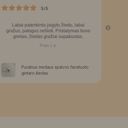
5/5
Labai patenkinta įsigytu žiedu, labai
La
gražus, patogus nešioti. Pristatymas buvo
greitas, žiedas gražiai supakuotas.
Prieš 1 d.
Puošnus medaus spalvos facetuoto
gintaro žiedas