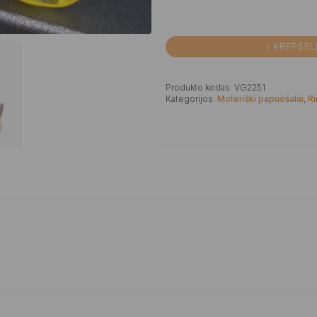
Į KREPŠEL
Produkto kodas:
VG2251
Kategorijos:
Moteriški papuošalai
,
Ri