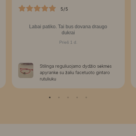
5/5
Labai patiko. Tai bus dovana draugo
dukrai
Prieš 1 d.
Stilinga reguliuojamo dydžio sėkmės
apyrankė su žaliu facetuoto gintaro
rutuliuku