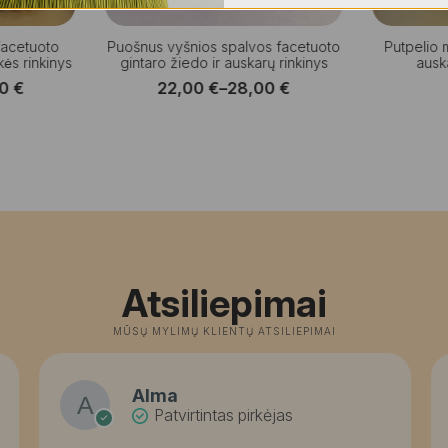
 facetuoto
Puošnus vyšnios spalvos facetuoto
Putpelio m
kės rinkinys
gintaro žiedo ir auskarų rinkinys
auska
00
€
22,00
€
–
28,00
€
Price
:
range:
0 €
22,00 €
ugh
through
0 €
28,00 €
Atsiliepimai
MŪSŲ MYLIMŲ KLIENTŲ ATSILIEPIMAI
Alma
Patvirtintas pirkėjas