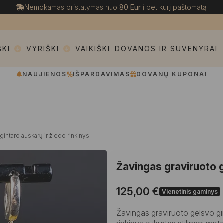
Nemokamas pristatymas nuo
80 Eur
į bet kurį paštomatą
ŠKI
VYRIŠKI
VAIKIŠKI
DOVANOS IR SUVENYRAI
NAUJIENOS
IŠPARDAVIMAS
DOVANŲ KUPONAI
intaro auskarų ir žiedo rinkinys
Žavingas graviruoto g
125,00
€
Vienetinis gaminys
Žavingas graviruoto gelsvo gin
rinkinys sukurtas stilingai moter