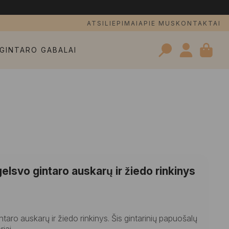
ATSILIEPIMAI
APIE MUS
KONTAKTAI
GINTARO GABALAI
Search
for:
elsvo gintaro auskarų ir žiedo rinkinys
taro auskarų ir žiedo rinkinys. Šis gintarinių papuošalų
iai.