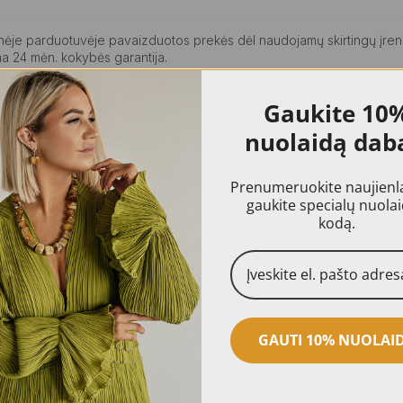
ninėje parduotuvėje pavaizduotos prekės dėl naudojamų skirtingų įren
a 24 mėn. kokybės garantija.
Gaukite
10
nuolaidą dab
Prenumeruokite naujienlai
gaukite specialų nuola
kodą.
GAUTI 10% NUOLAI