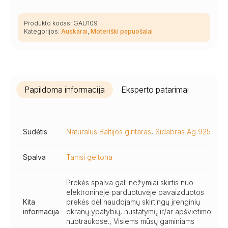
Produkto kodas:
GAU109
Kategorijos:
Auskarai
,
Moteriški papuošalai
Papildoma informacija
Eksperto patarimai
Sudėtis
Natūralus Baltijos gintaras
,
Sidabras Ag 925
Spalva
Tamsi geltona
Prekės spalva gali nežymiai skirtis nuo
elektroninėje parduotuvėje pavaizduotos
Kita
prekės dėl naudojamų skirtingų įrenginių
informacija
ekranų ypatybių, nustatymų ir/ar apšvietimo
nuotraukose., Visiems mūsų gaminiams