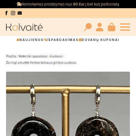
Nemokamas pristatymas nuo
80 Eur
į bet kurį paštomatą
Search
NAUJIENOS
IŠPARDAVIMAS
DOVANŲ KUPONAI
for:
Pradžia
Moteriški papuošalai
Auskarai
Žavingi amuleto formos tamsaus gintaro auskarai