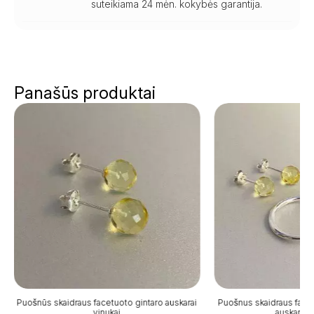
suteikiama 24 mėn. kokybės garantija.
Panašūs produktai
Puošnūs skaidraus facetuoto gintaro auskarai
Puošnus skaidraus facet
vinukai
auskarų r