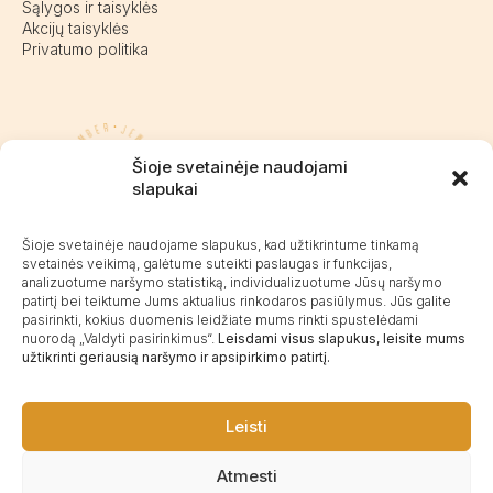
Sąlygos ir taisyklės
Akcijų taisyklės
Privatumo politika
Pasieniečių g. 18D, Kretinga
Šioje svetainėje naudojami
+370 676 63691
slapukai
info@kalvaite.lt
Šioje svetainėje naudojame slapukus, kad užtikrintume tinkamą
svetainės veikimą, galėtume suteikti paslaugas ir funkcijas,
analizuotume naršymo statistiką, individualizuotume Jūsų naršymo
Kalvaitė
patirtį bei teiktume Jums aktualius rinkodaros pasiūlymus. Jūs galite
Produktų įvertinimas
4.99 / 5
Atsiliepimai
pasirinkti, kokius duomenis leidžiate mums rinkti spustelėdami
nuorodą „Valdyti pasirinkimus“.
Leisdami visus slapukus, leisite mums
užtikrinti geriausią naršymo ir apsipirkimo patirtį.
©2025 Visos teisės saugomos.
Leisti
Atmesti