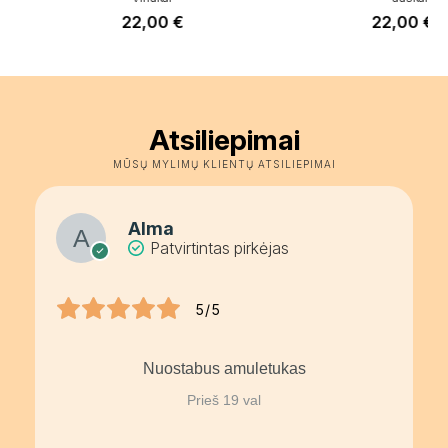
22,00
€
22,00
€
–
P
r
2
t
2
Atsiliepimai
MŪSŲ MYLIMŲ KLIENTŲ ATSILIEPIMAI
Alma
Patvirtintas pirkėjas
5/5
Nuostabus amuletukas
Prieš 19 val