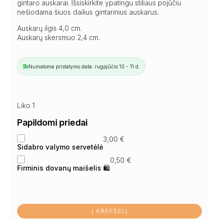
gintaro auskarai. Išsiskirkite ypatingu stiliaus pojūčiu
nešiodama šiuos dailius gintarinius auskarus.
Auskarų ilgis 4,0 cm.
Auskarų skersmuo 2,4 cm.
Numatoma pristatymo data: rugpjūčio 10 - 11 d.
Liko 1
Papildomi priedai
3,00
€
Sidabro valymo servetėlė
0,50
€
Firminis dovanų maišelis 🛍
Į KREPŠELĮ