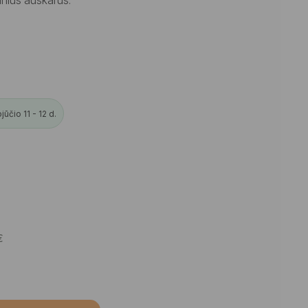
čio 11 - 12 d.
€