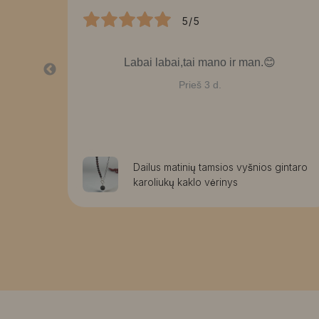
5/5
bai
Labai labai,tai mano ir man.😊
Prieš 3 d.
rmos
Dailus matinių tamsios vyšnios gintaro
karoliukų kaklo vėrinys