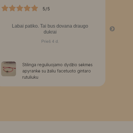
5/5
Labai patiko. Tai bus dovana draugo
La
dukrai
graž
g
Prieš 4 d.
Stilinga reguliuojamo dydžio sėkmės
apyrankė su žaliu facetuoto gintaro
rutuliuku