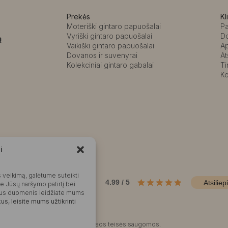
Prekės
Kl
Moteriški gintaro papuošalai
P
Vyriški gintaro papuošalai
D
ą
Vaikiški gintaro papuošalai
A
Dovanos ir suvenyrai
At
Kolekciniai gintaro gabalai
Ti
Ko
i
Kalvaitė
 veikimą, galėtume suteikti
Produktų įvertinimas
4.99 / 5
Atsiliep
me Jūsų naršymo patirtį bei
okius duomenis leidžiate mums
s, leisite mums užtikrinti
©2025 Visos teisės saugomos.