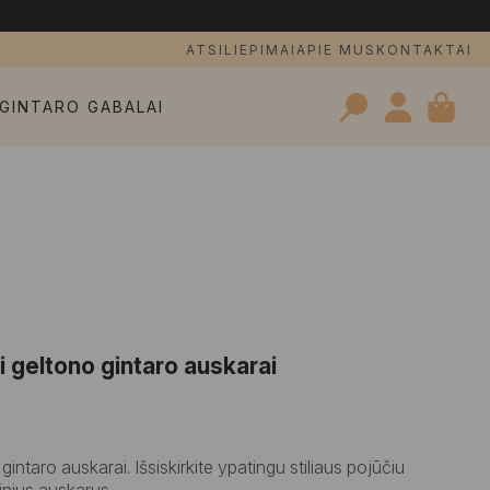
ATSILIEPIMAI
APIE MUS
KONTAKTAI
GINTARO GABALAI
Search
for:
iai geltono gintaro auskarai
o gintaro auskarai. Išsiskirkite ypatingu stiliaus pojūčiu
inius auskarus.