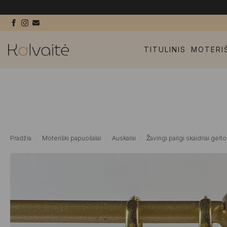
TITULINIS
MOTERI
Pradžia
Moteriški papuošalai
Auskarai
Žavingi pailgi skaidriai gelt