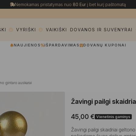
Nemokamas pristatymas nuo
80 Eur
į bet kurį paštomatą
ŠKI
VYRIŠKI
VAIKIŠKI
DOVANOS IR SUVENYRAI
NAUJIENOS
IŠPARDAVIMAS
DOVANŲ KUPONAI
ono gintaro auskarai
Žavingi pailgi skaidr
45,00
€
Vienetinis gaminys
Žavingi pailgi skaidriai gelton
nešiodama šiuos dailius gintar