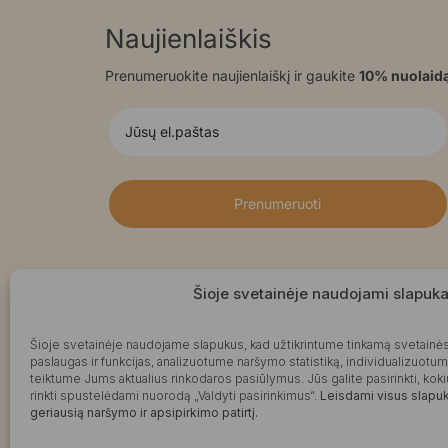
Naujienlaiškis
Prenumeruokite naujienlaiškį ir gaukite
10% nuolaid
Prenumeruoti
Šioje svetainėje naudojami slapuka
Šioje svetainėje naudojame slapukus, kad užtikrintume tinkamą svetainės
paslaugas ir funkcijas, analizuotume naršymo statistiką, individualizuotu
teiktume Jums aktualius rinkodaros pasiūlymus. Jūs galite pasirinkti, k
rinkti spustelėdami nuorodą „Valdyti pasirinkimus“.
Leisdami visus slapuku
geriausią naršymo ir apsipirkimo patirtį.