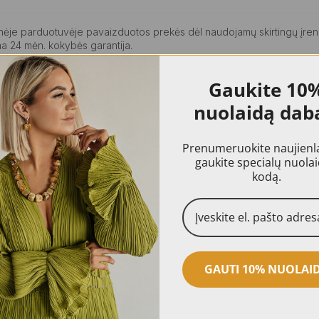
ninėje parduotuvėje pavaizduotos prekės dėl naudojamų skirtingų įren
a 24 mėn. kokybės garantija.
Gaukite
10
nuolaidą dab
Prenumeruokite naujienlai
gaukite specialų nuola
kodą.
GAUTI 10% NUOLAI