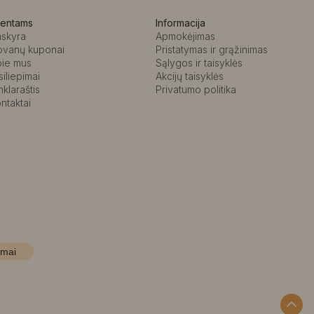
ientams
Informacija
askyra
Apmokėjimas
ovanų kuponai
Pristatymas ir grąžinimas
pie mus
Sąlygos ir taisyklės
siliepimai
Akcijų taisyklės
nklaraštis
Privatumo politika
ntaktai
imai