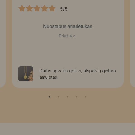
5/5
Nuostabus amuletukas
Prieš 4 d.
Dailus apvalus gelsvų atspalvių gintaro
amuletas