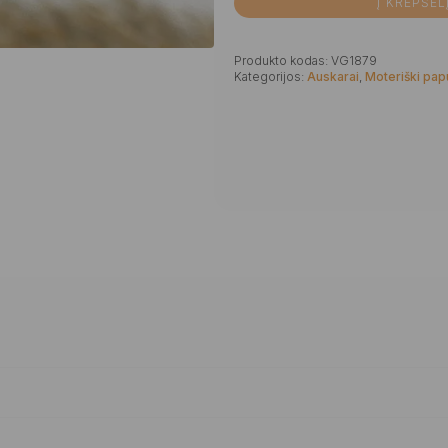
Į KREPŠEL
Produkto kodas:
VG1879
Kategorijos:
Auskarai
,
Moteriški pap