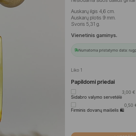
Auskarų ilgis 4,6 cm.
Auskarų plotis 9 mm.
Svoris 5,31 g.
Vienetinis gaminys.
Numatoma pristatymo data: rugpjū
Liko 1
Papildomi priedai
3,00
€
Sidabro valymo servetėlė
0,50
Firminis dovanų maišelis 🛍