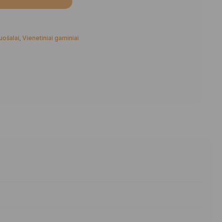
Į
uošalai
,
Vienetiniai gaminiai