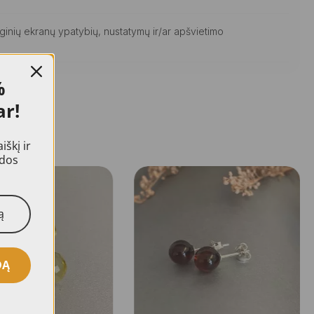
ginių ekranų ypatybių, nustatymų ir/ar apšvietimo
%
ar!
škį ir
idos
DĄ