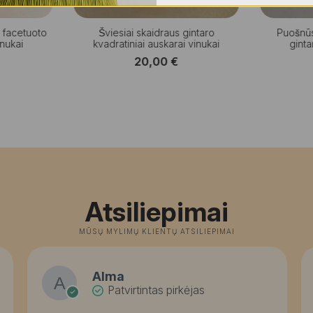
s facetuoto
Šviesiai skaidraus gintaro
Puošnu
inukai
kvadratiniai auskarai vinukai
ginta
20,00
€
Atsiliepimai
MŪSŲ MYLIMŲ KLIENTŲ ATSILIEPIMAI
Alma
Patvirtintas pirkėjas