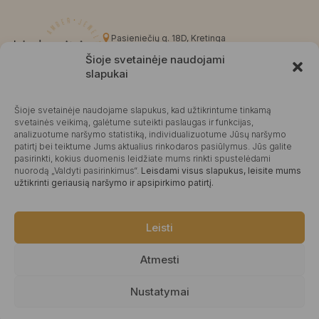
Pasieniečių g. 18D, Kretinga
+370 676 63691
Šioje svetainėje naudojami
info@kalvaite.lt
slapukai
Šioje svetainėje naudojame slapukus, kad užtikrintume tinkamą
Kalvaitė
svetainės veikimą, galėtume suteikti paslaugas ir funkcijas,
analizuotume naršymo statistiką, individualizuotume Jūsų naršymo
Produktų įvertinimas
4.99 / 5
Atsiliepimai
patirtį bei teiktume Jums aktualius rinkodaros pasiūlymus. Jūs galite
pasirinkti, kokius duomenis leidžiate mums rinkti spustelėdami
nuorodą „Valdyti pasirinkimus“.
Leisdami visus slapukus, leisite mums
užtikrinti geriausią naršymo ir apsipirkimo patirtį.
©2025 Visos teisės saugomos.
Leisti
Atmesti
Nustatymai