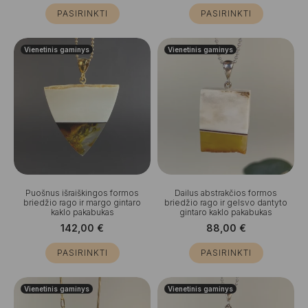
PASIRINKTI
PASIRINKTI
Vienetinis gaminys
Vienetinis gaminys
Puošnus išraiškingos formos
Dailus abstrakčios formos
briedžio rago ir margo gintaro
briedžio rago ir gelsvo dantyto
kaklo pakabukas
gintaro kaklo pakabukas
142,00
€
88,00
€
PASIRINKTI
PASIRINKTI
Vienetinis gaminys
Vienetinis gaminys