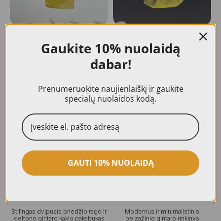
Dailus abstrakčios formos
Dailus abstrakčios formos
Gaukite
10% nuolaidą
briedžio rago ir sodraus geltono
briedžio rago ir skaidraus gelsvo
gintaro kaklo pakabukas
gintaro kaklo pakabukas
dabar!
85,00
€
72,00
€
PASIRINKTI
PASIRINKTI
Prenumeruokite naujienlaiškį ir gaukite
specialų nuolaidos kodą.
Vienetinis gaminys
Vienetinis gaminys
GAUTI 10% NUOLAIDĄ
Stilingas dvipusis briedžio rago ir
Modernus ir minimalistinis
geltono gintaro kaklo pakabukas
peizažinio gintaro rinkinys