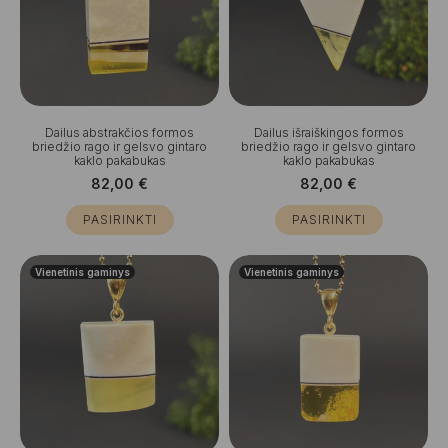
Dailus abstrakčios formos
Dailus išraiškingos formos
briedžio rago ir gelsvo gintaro
briedžio rago ir gelsvo gintaro
kaklo pakabukas
kaklo pakabukas
82,00
€
82,00
€
PASIRINKTI
PASIRINKTI
Vienetinis gaminys
Vienetinis gaminys