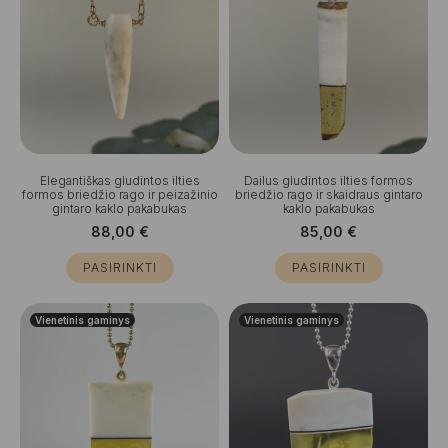
Elegantiškas gludintos ilties
Dailus gludintos ilties formos
formos briedžio rago ir peizažinio
briedžio rago ir skaidraus gintaro
gintaro kaklo pakabukas
kaklo pakabukas
88,00
€
85,00
€
PASIRINKTI
PASIRINKTI
Vienetinis gaminys
Vienetinis gaminys