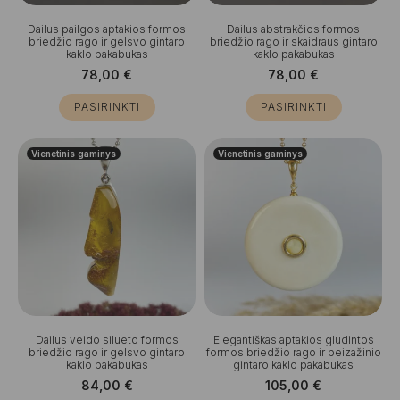
Dailus pailgos aptakios formos
Dailus abstrakčios formos
briedžio rago ir gelsvo gintaro
briedžio rago ir skaidraus gintaro
kaklo pakabukas
kaklo pakabukas
78,00
€
78,00
€
PASIRINKTI
PASIRINKTI
Vienetinis gaminys
Vienetinis gaminys
Dailus veido silueto formos
Elegantiškas aptakios gludintos
briedžio rago ir gelsvo gintaro
formos briedžio rago ir peizažinio
kaklo pakabukas
gintaro kaklo pakabukas
84,00
€
105,00
€