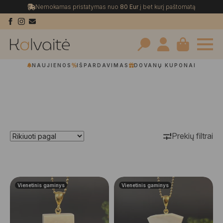
Nemokamas pristatymas nuo
80 Eur
į bet kurį paštomatą
Search
NAUJIENOS
IŠPARDAVIMAS
DOVANŲ KUPONAI
for:
Prekių filtrai
Vienetinis gaminys
Vienetinis gaminys