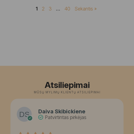
1
2
3
…
40
Sekantis »
Atsiliepimai
MŪSŲ MYLIMŲ KLIENTŲ ATSILIEPIMAI
Daiva Skibickiene
Patvirtintas pirkėjas