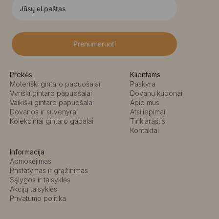
Prenumeruoti
Prekės
Klientams
Moteriški gintaro papuošalai
Paskyra
Vyriški gintaro papuošalai
Dovanų kuponai
Vaikiški gintaro papuošalai
Apie mus
Dovanos ir suvenyrai
Atsiliepimai
Kolekciniai gintaro gabalai
Tinklaraštis
Kontaktai
Informacija
Apmokėjimas
Pristatymas ir grąžinimas
Sąlygos ir taisyklės
Akcijų taisyklės
Privatumo politika