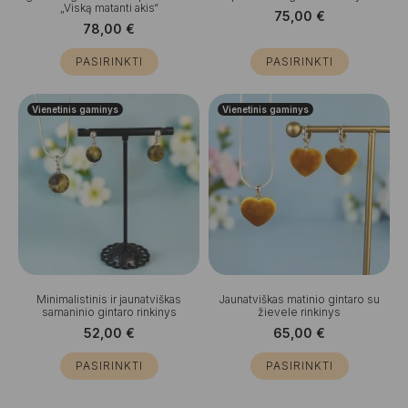
„Viską matanti akis“
75,00
€
78,00
€
PASIRINKTI
PASIRINKTI
Vienetinis gaminys
Vienetinis gaminys
Minimalistinis ir jaunatviškas
Jaunatviškas matinio gintaro su
samaninio gintaro rinkinys
žievele rinkinys
52,00
€
65,00
€
PASIRINKTI
PASIRINKTI