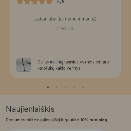
5/5
Labai labai,tai mano ir man.😊
Prieš 3 d.
Dailus matinių tamsios vyšnios gintaro
karoliukų kaklo vėrinys
Naujienlaiškis
Prenumeruokite naujienlaiškį ir gaukite
10% nuolaidą