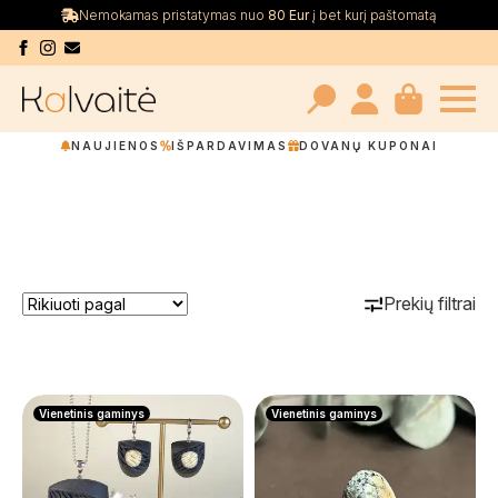
Nemokamas pristatymas nuo
80 Eur
į bet kurį paštomatą
Search
NAUJIENOS
IŠPARDAVIMAS
DOVANŲ KUPONAI
for:
Prekių filtrai
Vienetinis gaminys
Vienetinis gaminys