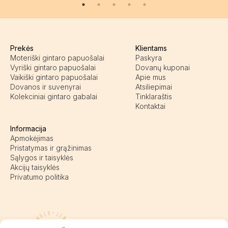
Prekės
Klientams
Moteriški gintaro papuošalai
Paskyra
Vyriški gintaro papuošalai
Dovanų kuponai
Vaikiški gintaro papuošalai
Apie mus
Dovanos ir suvenyrai
Atsiliepimai
Kolekciniai gintaro gabalai
Tinklaraštis
Kontaktai
Informacija
Apmokėjimas
Pristatymas ir grąžinimas
Sąlygos ir taisyklės
Akcijų taisyklės
Privatumo politika
Pasieniečių g. 18D, Kretinga