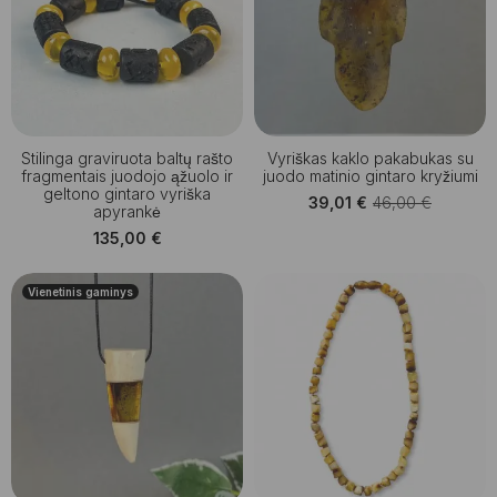
Stilinga graviruota baltų rašto
Vyriškas kaklo pakabukas su
fragmentais juodojo ąžuolo ir
juodo matinio gintaro kryžiumi
geltono gintaro vyriška
39,01
€
46,00
€
Original
Current
apyrankė
price
price
135,00
€
was:
is:
46,00 €.
39,01 €.
Vienetinis gaminys