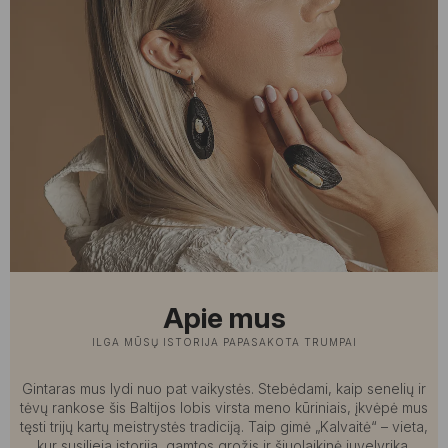
Apie mus
ILGA MŪSŲ ISTORIJA PAPASAKOTA TRUMPAI
Gintaras mus lydi nuo pat vaikystės. Stebėdami, kaip senelių ir
tėvų rankose šis Baltijos lobis virsta meno kūriniais, įkvėpė mus
tęsti trijų kartų meistrystės tradiciją. Taip gimė „Kalvaitė“ – vieta,
kur susilieja istorija, gamtos grožis ir šiuolaikinė juvelyrika,