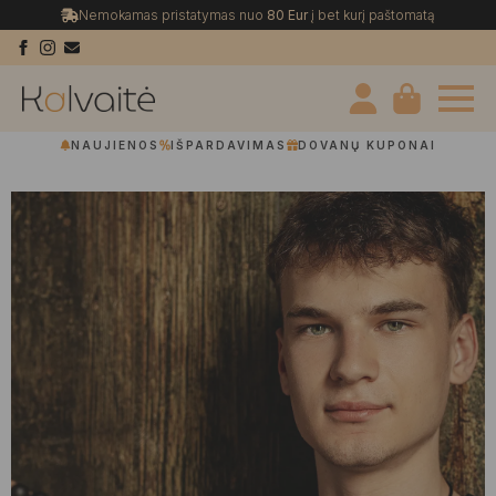
Nemokamas pristatymas nuo
80 Eur
į bet kurį paštomatą
NAUJIENOS
IŠPARDAVIMAS
DOVANŲ KUPONAI