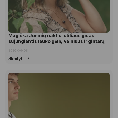
Magiška Joninių naktis: stiliaus gidas,
sujungiantis lauko gėlių vainikus ir gintarą
2026-06-08
Skaityti