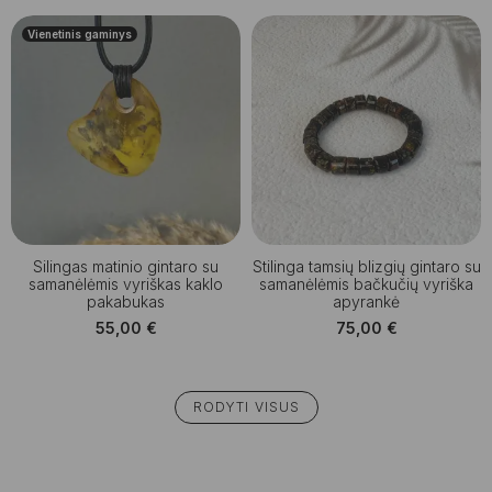
Vienetinis gaminys
Silingas matinio gintaro su
Stilinga tamsių blizgių gintaro su
samanėlėmis vyriškas kaklo
samanėlėmis bačkučių vyriška
pakabukas
apyrankė
55,00
€
75,00
€
RODYTI VISUS