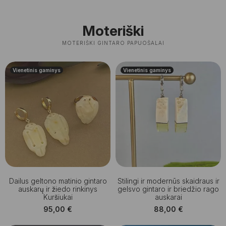
Moteriški
MOTERIŠKI GINTARO PAPUOŠALAI
Vienetinis gaminys
Vienetinis gaminys
Dailus geltono matinio gintaro
Stilingi ir modernūs skaidraus ir
auskarų ir žiedo rinkinys
gelsvo gintaro ir briedžio rago
Kuršiukai
auskarai
95,00
€
88,00
€