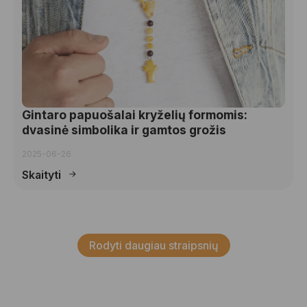
Gintaro papuošalai kryželių formomis:
dvasinė simbolika ir gamtos grožis
2025-06-26
Skaityti
Rodyti daugiau straipsnių