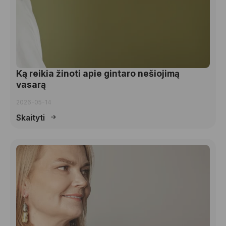
Ką reikia žinoti apie gintaro nešiojimą
vasarą
2026-05-14
Skaityti