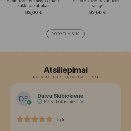
ovalo formos žalsvo gintaro
gintaro kaklo pakabukas –
kaklo pakabukas
sraigė
98,00
€
92,00
€
RODYTI VISUS
Atsiliepimai
MŪSŲ MYLIMŲ KLIENTŲ ATSILIEPIMAI
Daiva Skibickiene
Patvirtintas pirkėjas
5/5