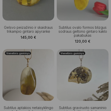
Gelsvo peizažinio ir skaidraus
Subtilus ovalo formos blizgus
trikampio gintaro apyrankė
sodraus geltono gintaro kaklo
pakabukas
145,00
€
120,00
€
Vienetinis gaminys
Vienetinis gaminys
Subtilus aptakios netaisyklingo
Subtilus graviruoto samaninio