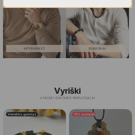
APYRANKĖS
RINKINIAI
Vyriški
VYRIŠKI GINTARO PAPUOŠALAI
Vienetinis gaminys
-15%
nuolaida