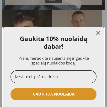
Gaukite
10% nuolaidą
dabar!
Prenumeruokite naujienlaiškį ir gaukite
specialų nuolaidos kodą.
VĖRINIAI IR KAROLIAI
KAKLO PAKABUKAI
GAUTI 10% NUOLAIDĄ