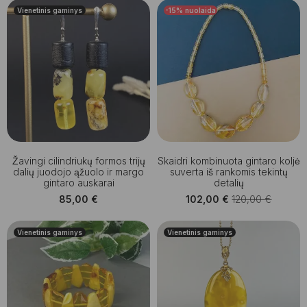
Vienetinis gaminys
-15%
nuolaida
Žavingi cilindriukų formos trijų
Skaidri kombinuota gintaro koljė
dalių juodojo ąžuolo ir margo
suverta iš rankomis tekintų
gintaro auskarai
detalių
85,00
€
102,00
€
120,00
€
Original
Current
price
price
was:
is:
Vienetinis gaminys
Vienetinis gaminys
120,00 €.
102,00 €.