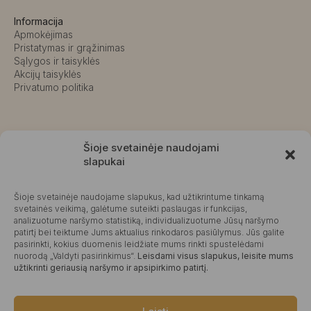
Informacija
Apmokėjimas
Pristatymas ir grąžinimas
Sąlygos ir taisyklės
Akcijų taisyklės
Privatumo politika
Šioje svetainėje naudojami
Pasieniečių g. 18D, Kretinga
slapukai
+370 676 63691
info@kalvaite.lt
Šioje svetainėje naudojame slapukus, kad užtikrintume tinkamą
svetainės veikimą, galėtume suteikti paslaugas ir funkcijas,
analizuotume naršymo statistiką, individualizuotume Jūsų naršymo
patirtį bei teiktume Jums aktualius rinkodaros pasiūlymus. Jūs galite
Kalvaitė
pasirinkti, kokius duomenis leidžiate mums rinkti spustelėdami
Produktų įvertinimas
4.99 / 5
Atsiliepimai
nuorodą „Valdyti pasirinkimus“.
Leisdami visus slapukus, leisite mums
užtikrinti geriausią naršymo ir apsipirkimo patirtį.