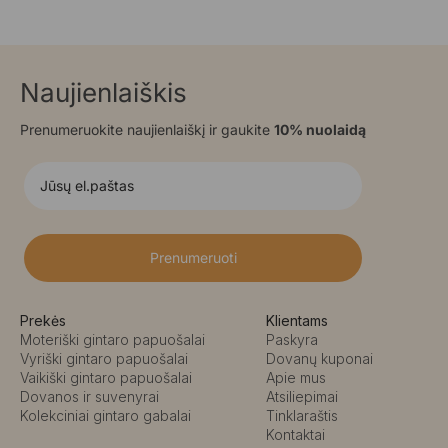
Naujienlaiškis
Prenumeruokite naujienlaiškį ir gaukite
10% nuolaidą
Prenumeruoti
Prekės
Klientams
Moteriški gintaro papuošalai
Paskyra
Vyriški gintaro papuošalai
Dovanų kuponai
Vaikiški gintaro papuošalai
Apie mus
Dovanos ir suvenyrai
Atsiliepimai
Kolekciniai gintaro gabalai
Tinklaraštis
Kontaktai