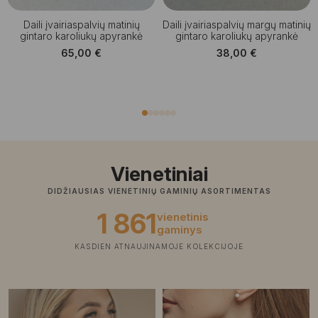
Daili įvairiaspalvių matinių
Daili įvairiaspalvių margų matinių
gintaro karoliukų apyrankė
gintaro karoliukų apyrankė
65,00
€
38,00
€
Vienetiniai
DIDŽIAUSIAS VIENETINIŲ GAMINIŲ ASORTIMENTAS
1 861
vienetinis
gaminys
KASDIEN ATNAUJINAMOJE KOLEKCIJOJE