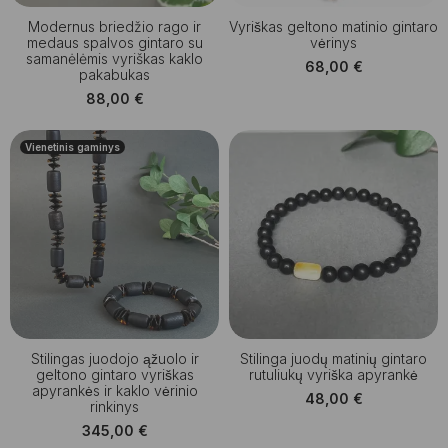
Modernus briedžio rago ir
Vyriškas geltono matinio gintaro
medaus spalvos gintaro su
vėrinys
samanėlėmis vyriškas kaklo
68,00
€
pakabukas
88,00
€
Vienetinis gaminys
Stilingas juodojo ąžuolo ir
Stilinga juodų matinių gintaro
geltono gintaro vyriškas
rutuliukų vyriška apyrankė
apyrankės ir kaklo vėrinio
48,00
€
rinkinys
345,00
€