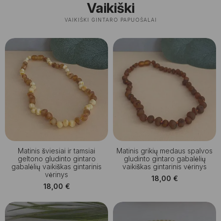
Vaikiški
VAIKIŠKI GINTARO PAPUOŠALAI
Matinis šviesiai ir tamsiai
Matinis grikių medaus spalvos
geltono gludinto gintaro
gludinto gintaro gabalėlių
gabalėlių vaikiškas gintarinis
vaikiškas gintarinis vėrinys
vėrinys
18,00
€
18,00
€