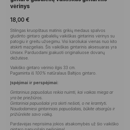
vėrinys
18,00
€
Stilingas kruopštaus matinis grikių medaus spalvos
gludinto gintaro gabalėlių vaikiškas gintarinis vėrinys su
patogiu ir greitu užsegimu. Visi karoliukai vienas nuo kito
atskirti mazgeliais. Šis vaikiškas gintarinis aksesuaras yra
Unisex
. Parduodami įpakuoti originaliuose dovanų
dėžutėse.
Vaikiško gintaro vėrinio ilgis 33 cm.
Pagaminta iš
100%
natūralaus Baltijos gintaro.
Įspėjimai ir perspėjimai:
Gintarinius papuošalus reikia nuimti, kai vaikas miega ar
yra be priežiūros.
Gintariniai papuošalai yra skirti nešioti, o ne kramtyti.
Naudodamiesi gintariniais papuošalais, būkite atsargūs ir
prižiūrėkite savo vaiką.
Pardavėjas neprisiima jokios atsakomybės už šio vaikiško
gintaro papuošalo nešiojimą!