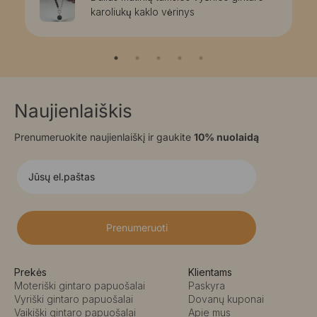
karoliukų kaklo vėrinys
Naujienlaiškis
Prenumeruokite naujienlaiškį ir gaukite
10% nuolaidą
Prenumeruoti
Prekės
Klientams
Moteriški gintaro papuošalai
Paskyra
Vyriški gintaro papuošalai
Dovanų kuponai
Vaikiški gintaro papuošalai
Apie mus