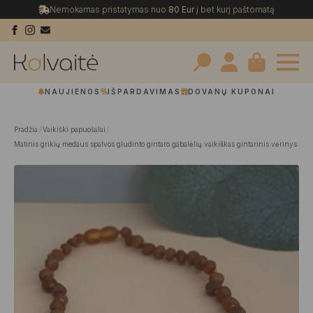
Nemokamas pristatymas nuo
80 Eur
į bet kurį paštomatą
Search
NAUJIENOS
IŠPARDAVIMAS
DOVANŲ KUPONAI
for:
Pradžia
Vaikiški papuošalai
Matinis grikių medaus spalvos gludinto gintaro gabalėlių vaikiškas gintarinis vėrinys