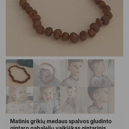
Matinis grikių medaus spalvos gludinto
gintaro gabalėlių vaikiškas gintarinis