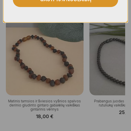
Panašūs produktai
Matinis tamsios ir šviesios vyšnios spalvos
Prabangus juodas blizg
derinio gludinto gintaro gabalėlių vaikiškas
rutuliukų vaikiškas 
gintarinis vėrinys
25,0
18,00
€