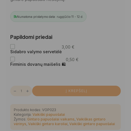
Numatoma pristatymo data: rugpjūčio 11 - 12 d.
Papildomi priedai
3,00
€
Sidabro valymo servetėlė
0,50
€
Firminis dovanų maišelis 🛍
produkto
Į KREPŠELĮ
kiekis:
Matinis
grikių
medaus
spalvos
Produkto kodas:
VGP023
gludinto
Kategorija:
Vaikiški papuošalai
gintaro
Žymos:
Gintaro papuošalai vaikams
,
Vaikiškas gintaro
gabalėlių
vaikiškas
vėrinys
,
Vaikiški gintaro karoliai
,
Vaikiški gintaro papuošalai
gintarinis