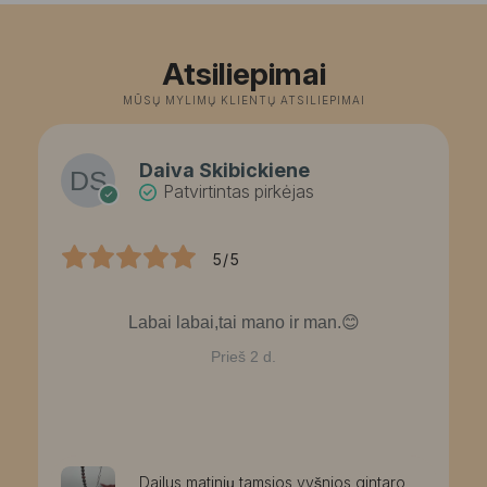
Atsiliepimai
MŪSŲ MYLIMŲ KLIENTŲ ATSILIEPIMAI
Daiva Skibickiene
Patvirtintas pirkėjas
5/5
Labai labai,tai mano ir man.😊
Prieš 2 d.
Dailus matinių tamsios vyšnios gintaro