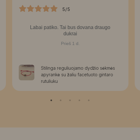
5/5
Labai patiko. Tai bus dovana draugo
dukrai
Prieš 1 d.
Stilinga reguliuojamo dydžio sėkmės
apyrankė su žaliu facetuoto gintaro
rutuliuku