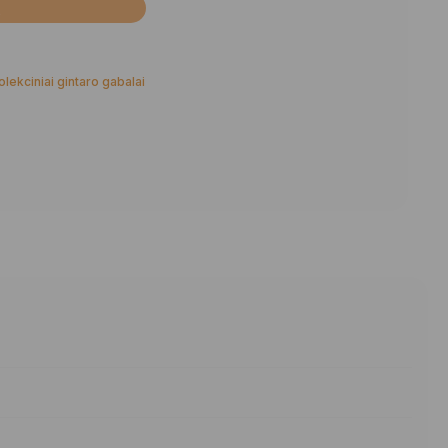
Į
olekciniai gintaro gabalai