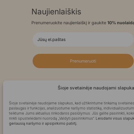
Naujienlaiškis
Prenumeruokite naujienlaiškį ir gaukite
10% nuolaid
Prenumeruoti
Šioje svetainėje naudojami slapuka
Šioje svetainėje naudojame slapukus, kad užtikrintume tinkamą svetainės
paslaugas ir funkcijas, analizuotume naršymo statistiką, individualizuotu
teiktume Jums aktualius rinkodaros pasiūlymus. Jūs galite pasirinkti, k
rinkti spustelėdami nuorodą „Valdyti pasirinkimus“.
Leisdami visus slapuku
geriausią naršymo ir apsipirkimo patirtį.