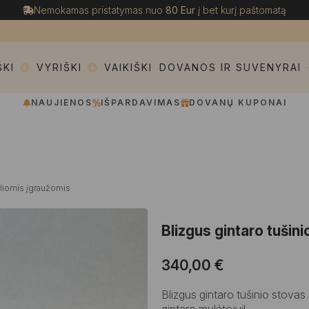
Nemokamas pristatymas nuo
80 Eur
į bet kurį paštomatą
ŠKI
VYRIŠKI
VAIKIŠKI
DOVANOS IR SUVENYRAI
NAUJIENOS
IŠPARDAVIMAS
DOVANŲ KUPONAI
raliomis įgraužomis
Blizgus gintaro tuši
340,00
€
Blizgus gintaro tušinio stova
gintaro mylėtojui!