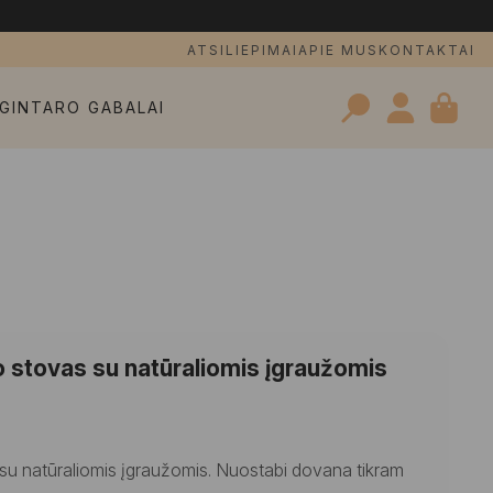
ATSILIEPIMAI
APIE MUS
KONTAKTAI
GINTARO GABALAI
Search
for:
nio stovas su natūraliomis įgraužomis
s su natūraliomis įgraužomis. Nuostabi dovana tikram