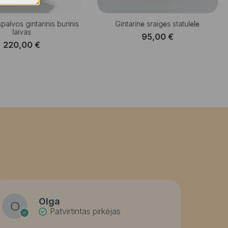
palvos gintarinis burinis
Gintarinė sraigės statulėlė
laivas
95,00
€
220,00
€
Olga
Patvirtintas pirkėjas