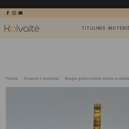
TITULINIS
MOTERI
Pradžia
Dovanos ir suvenyrai
Blizgus gintaro tušinio stovas su natū