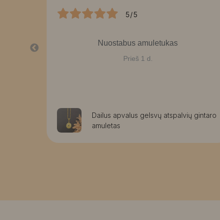
5/5
Nuostabus amuletukas
Prieš 1 d.
aužomis
Dailus apvalus gelsvų atspalvių gintaro
amuletas