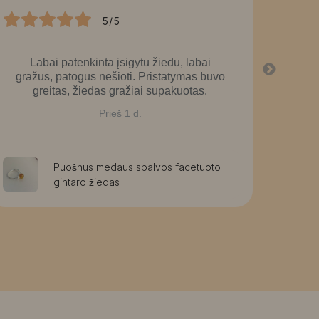
5/5
Labai patenkinta įsigytu žiedu, labai
La
gražus, patogus nešioti. Pristatymas buvo
greitas, žiedas gražiai supakuotas.
Prieš 1 d.
Puošnus medaus spalvos facetuoto
gintaro žiedas