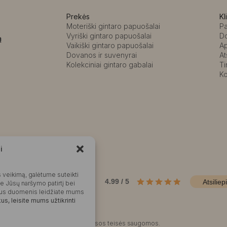
Prekės
Kl
Moteriški gintaro papuošalai
P
Vyriški gintaro papuošalai
D
ą
Vaikiški gintaro papuošalai
A
Dovanos ir suvenyrai
At
Kolekciniai gintaro gabalai
Ti
Ko
i
Kalvaitė
 veikimą, galėtume suteikti
Produktų įvertinimas
4.99 / 5
Atsiliep
me Jūsų naršymo patirtį bei
okius duomenis leidžiate mums
s, leisite mums užtikrinti
©2025 Visos teisės saugomos.