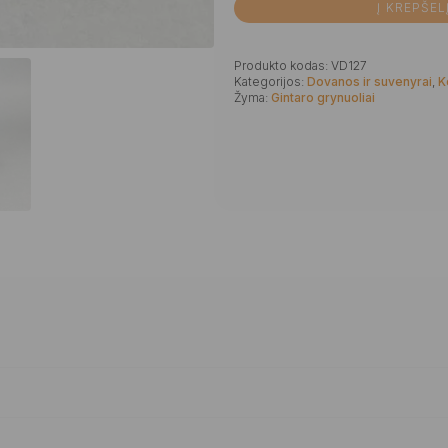
Į KREPŠEL
Produkto kodas:
VD127
Kategorijos:
Dovanos ir suvenyrai
,
K
Žyma:
Gintaro grynuoliai