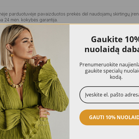
ninėje parduotuvėje pavaizduotos prekės dėl naudojamų skirtingų įren
a 24 mėn. kokybės garantija.
Gaukite
10
nuolaidą dab
Prenumeruokite naujienlai
gaukite specialų nuola
kodą.
GAUTI 10% NUOLAI