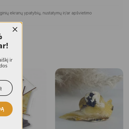
ginių ekranų ypatybių, nustatymų ir/ar apšvietimo
%
ar!
škį ir
idos
DĄ