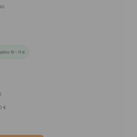
io.
ūčio 10 - 11 d.
€
50
€