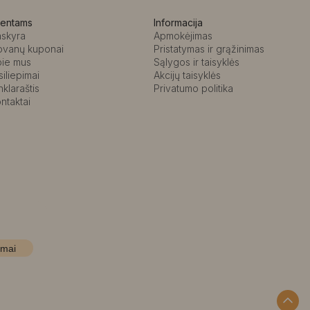
ientams
Informacija
askyra
Apmokėjimas
ovanų kuponai
Pristatymas ir grąžinimas
pie mus
Sąlygos ir taisyklės
siliepimai
Akcijų taisyklės
nklaraštis
Privatumo politika
ntaktai
imai