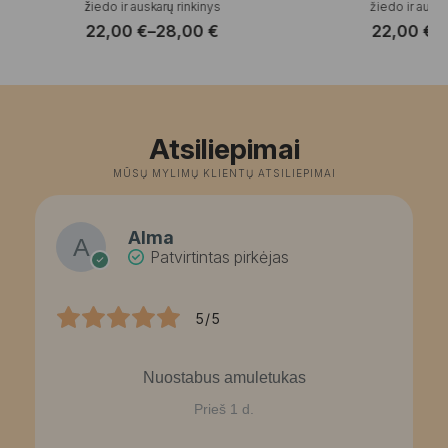
žiedo ir auskarų rinkinys
žiedo ir auska
22,00
€
–
28,00
€
22,00
€
–
Price
P
range:
r
22,00 €
2
through
t
28,00 €
2
Atsiliepimai
MŪSŲ MYLIMŲ KLIENTŲ ATSILIEPIMAI
Alma
Patvirtintas pirkėjas
5/5
Nuostabus amuletukas
Prieš 1 d.