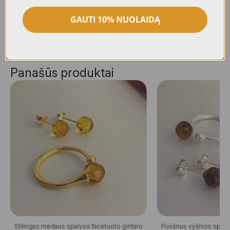
suteikiama 24 mėn. kokybės garantija.
GAUTI 10% NUOLAIDĄ
Panašūs produktai
Stilingas medaus spalvos facetuoto gintaro
Puošnus vyšnios spalv