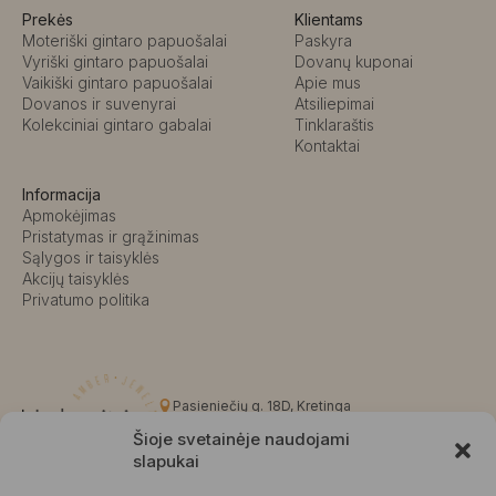
Prekės
Klientams
Moteriški gintaro papuošalai
Paskyra
Vyriški gintaro papuošalai
Dovanų kuponai
Vaikiški gintaro papuošalai
Apie mus
Dovanos ir suvenyrai
Atsiliepimai
Kolekciniai gintaro gabalai
Tinklaraštis
Kontaktai
Informacija
Apmokėjimas
Pristatymas ir grąžinimas
Sąlygos ir taisyklės
Akcijų taisyklės
Privatumo politika
Pasieniečių g. 18D, Kretinga
+370 676 63691
Šioje svetainėje naudojami
info@kalvaite.lt
slapukai