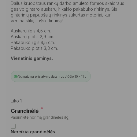
Dailus kruopštaus rankų darbo amuleto formos skaidraus
geslvo gintaro auskarų ir kaklo pakabuko rinkinys. Šis
gintarinių papuošalų rinkinys sukurtas moteriai, kuri
vertina stilių ir išskirtinumą!
Auskarų ilgis 4,5 cm.
Auskarų plotis 2,9 cm.
Pakabuko ilgis 4,5 cm.
Pakabuko plotis 3,3 cm.
Vienetinis gaminys.
Numatoma pristatymo data: rugpjūčio 10 - 11 d.
Liko 1
*
Grandinėlė
Pasirinkite norimą grandinėlės ilgį
Nereikia grandinėlės