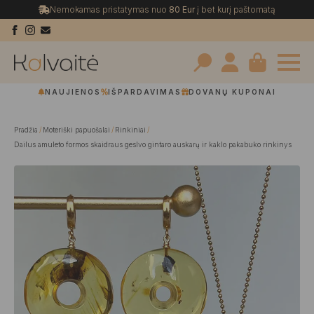
Nemokamas pristatymas nuo
80 Eur
į bet kurį paštomatą
Search
NAUJIENOS
IŠPARDAVIMAS
DOVANŲ KUPONAI
for:
Pradžia
Moteriški papuošalai
Rinkiniai
Dailus amuleto formos skaidraus geslvo gintaro auskarų ir kaklo pakabuko rinkinys