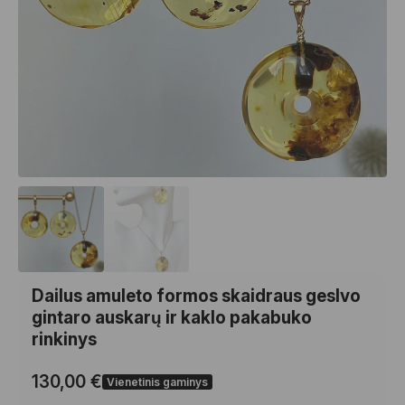
Dailus amuleto formos skaidraus geslvo
gintaro auskarų ir kaklo pakabuko
rinkinys
130,00
€
Vienetinis gaminys