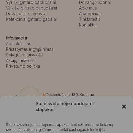
Vyriški gintaro papuošalai
Dovanų kuponai
Vaikiški gintaro papuošalai
Apie mus
Dovanos ir suvenyrai
Atsiliepimai
Kolekciniai gintaro gabalai
Tinklaraštis
Kontaktai
Informacija
Apmokėjimas
Pristatymas ir grąžinimas
Sąlygos ir taisyklės
Akcijų taisyklės
Privatumo politika
Pasieniečių g. 18D, Kretinga
+370 676 63691
Šioje svetainėje naudojami
info@kalvaite.lt
slapukai
Šioje svetainėje naudojame slapukus, kad užtikrintume tinkamą
Kalvaitė
svetainės veikimą, galėtume suteikti paslaugas ir funkcijas,