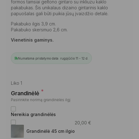
formos tamsiai geltono gintaro su inkliuzu kaklo
pakabukas. Šis unikalaus dizaino gintarinis kaklo
papuošalas gali būti puikia jūsų įvaizdžio detalė.
Pakabuko ilgis 3,9 cm.
Pakabuko skersmuo 2,6 cm.
Vienetinis gaminys.
Numatoma pristatymo data: rugpjūčio 11 - 12 d.
Liko 1
*
Grandinėlė
Pasirinkite norimą grandinėlės ilgį
Nereikia grandinėlės
20,00
€
Grandinėlė 45 cm ilgio