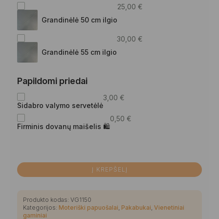
25,00
€
Grandinėlė 50 cm ilgio
30,00
€
Grandinėlė 55 cm ilgio
Papildomi priedai
3,00
€
Sidabro valymo servetėlė
0,50
€
Firminis dovanų maišelis 🛍
Į KREPŠELĮ
Produkto kodas:
VG1150
Kategorijos:
Moteriški papuošalai
,
Pakabukai
,
Vienetiniai
gaminiai