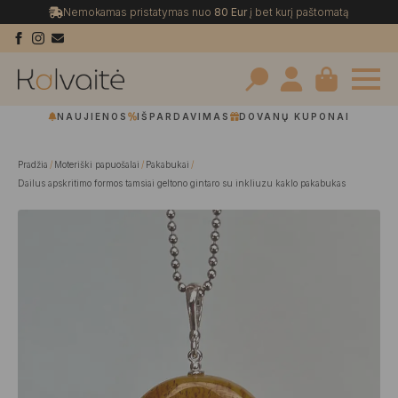
Nemokamas pristatymas nuo
80 Eur
į bet kurį paštomatą
Search
NAUJIENOS
IŠPARDAVIMAS
DOVANŲ KUPONAI
for:
Pradžia
Moteriški papuošalai
Pakabukai
Dailus apskritimo formos tamsiai geltono gintaro su inkliuzu kaklo pakabukas