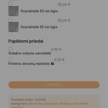
25,00
€
Grandinėlė 50 cm ilgio
30,00
€
Grandinėlė 55 cm ilgio
Papildomi priedai
3,00
€
Sidabro valymo servetėlė
0,50
€
Firminis dovanų maišelis 🛍
Į KREPŠELĮ
Produkto kodas:
VG2595
Kategorijos:
Moteriški papuošalai
,
Rinkiniai
,
Vienetiniai
gaminiai