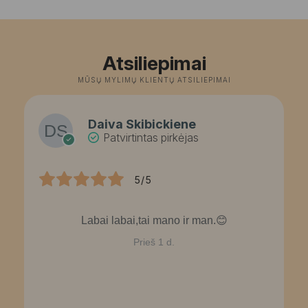
price
price
r
was:
is:
2
152,00 €.
115,13 €.
t
3
Atsiliepimai
MŪSŲ MYLIMŲ KLIENTŲ ATSILIEPIMAI
Daiva Skibickiene
Patvirtintas pirkėjas
5/5
Labai labai,tai mano ir man.😊
Prieš 1 d.