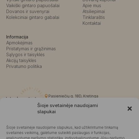
Vaikiški gintaro papuošalai
Apie mus
Dovanos ir suvenyrai
Atsiliepimai
Kolekciniai gintaro gabalai
Tinklaraštis
Kontaktai
Informacija
Apmokėjimas
Pristatymas ir grąžinimas
Sąlygos ir taisyklės
Akcijų taisyklės
Privatumo politika
Pasieniečių g. 18D, Kretinga
+370 676 63691
Šioje svetainėje naudojami
info@kalvaite.lt
slapukai
Šioje svetainėje naudojame slapukus, kad užtikrintume tinkamą
Kalvaitė
svetainės veikimą, galėtume suteikti paslaugas ir funkcijas,
analizuotume naršymo statistiką, individualizuotume Jūsų naršymo