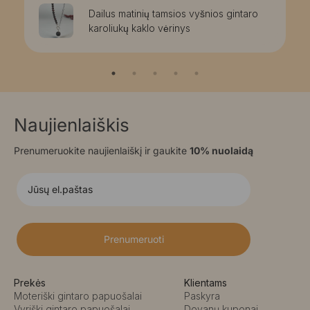
Dailus matinių tamsios vyšnios gintaro
karoliukų kaklo vėrinys
Naujienlaiškis
Prenumeruokite naujienlaiškį ir gaukite
10% nuolaidą
Prenumeruoti
Prekės
Klientams
Moteriški gintaro papuošalai
Paskyra
Vyriški gintaro papuošalai
Dovanų kuponai