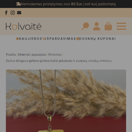
Nemokamas pristatymas nuo
80 Eur
į bet kurį paštomatą
Search
NAUJIENOS
IŠPARDAVIMAS
DOVANŲ KUPONAI
for:
Pradžia
Moteriški papuošalai
Rinkiniai
Dailus blizgaus geltono gintaro kaklo pakabuko ir auskarų vinukų rinkinys